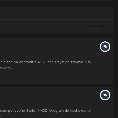
SORTUJ WG
słabo na Androidzie 4.1.2 i chciałbym go zmienić. Czy
 zwy...
nam potrzebne 3 pliki: • KDZ (program do flashowania)
..