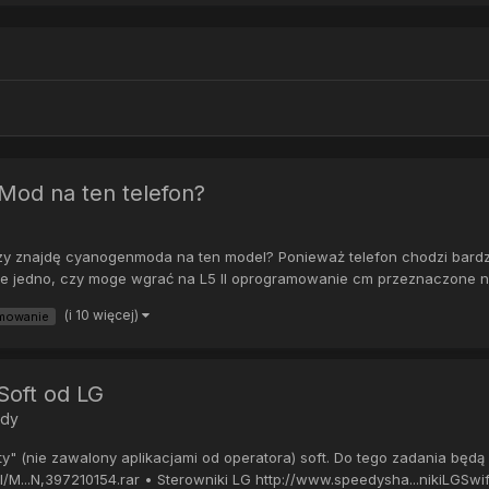
nMod na ten telefon?
y znajdę cyanogenmoda na ten model? Ponieważ telefon chodzi bardzo 
cze jedno, czy moge wgrać na L5 II oprogramowanie cm przeznaczone na
(i 10 więcej)
mowanie
Soft od LG
ody
 (nie zawalony aplikacjami od operatora) soft. Do tego zadania będą 
M...N,397210154.rar • Sterowniki LG http://www.speedysha...nikiLGSwif.