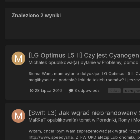
Znaleziono 2 wyniki
[LG Optimus L5 II] Czy jest Cyanoge
Michałek
opublikował(a) pytanie w
Problemy, pomoc
Siema Wam, mam pytanie dotyczące LG Optimus L5 II. Cz
moglibyście mi podesłać linki do takich roomów? I jesz
28 Lipca 2016
3 odpowiedzi
kitkat
oprogra
[Swift L3] Jak wgrać niebrandowany 
MaRRaT
opublikował(a) temat w
Poradniki, Romy i M
Witam, chciał bym wam zaprezentować jak wgrać "czysty"
http://www.speedysha...Z_FW_UPD_EN.zip Lub chomikuj.pl/