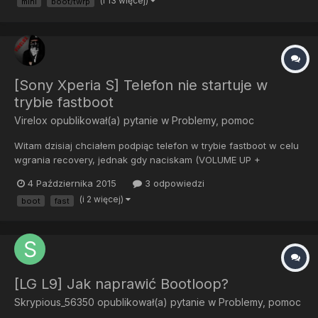
(i 13 więcej)
mini
boot/twrp
klawisza power pokazuje się ekran wczytywania recovery mo...
[Sony Xperia S] Telefon nie startuje w
trybie fastboot
Virelox
opublikował(a) pytanie w
Problemy, pomoc
Witam dzisiaj chciałem podpiąc telefon w trybie fastboot w celu
wgrania recovery, jednak gdy naciskam (VOLUME UP +
PODŁĄCZAM KABEL USB) pojawia się logo SONY i nic poza tym.
4 Października 2015
3 odpowiedzi
Z góry dziękuję za pomoc.
(i 2 więcej)
boot
fast
[LG L9] Jak naprawić Bootloop?
Skrypious_56350
opublikował(a) pytanie w
Problemy, pomoc