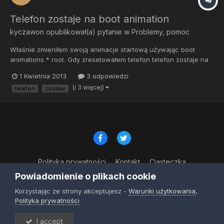
Telefon zostaje na boot animation
kyczawon
opublikował(a) pytanie w
Problemy, pomoc
Właśnie zmieniłem swoją animacje startową używając boot
animations * root. Gdy zresetowałem telefon telefon zostaje na
animacji startowej. Jak zrobić żeby telefon się włączył? Moge
1 Kwietnia 2013
3 odpowiedzi
wykasować tę animację przez recovery lub przez komputer?
(i 3 więcej)
telefon
zostaje
Dziwne jest tez to ze telefon jest na tym boot animation a j...
Polityka prywatności
Kontakt
Ciasteczka
© Copyright 2023
Powiadomienie o plikach cookie
Powered by Invision Community
Korzystając ze strony akceptujesz -
Warunki użytkowania
,
Polityka prywatności
I accept