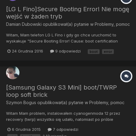
[LG L Fino]Secure Booting Error! Nie mogę
wejść w żaden tryb
Damian Dubowski
opublikował(a) pytanie w
Problemy, pomoc
Witam, Mam telefon LG L Fino i gdy go chce uruchomić to
wyskakuje "Secure Booting Error! Cause: boot certification
verifyr". Nie mogę wejść w żaden tryb bo wyskakuje
24 Grudnia 2016
9 odpowiedzi
boot
error
logo(czasem bez) i napis "Secure Booting Error! Cause: boot
certification verify". Telefon wykrywa jako dysk wymienny z
dwoma fol...
[Samsung Galaxy S3 Mini] boot/TWRP
loop soft brick
Szymon Bogus
opublikował(a) pytanie w
Problemy, pomoc
Witam Mam problem, instalowałem cyanogenmoda 12 przez
recovery (twrp) wszystko się udało, natomiast po próbie
formatowania karty sd (poprzez ustawienia nie recovery) telefon
6 Grudnia 2015
7 odpowiedzi
zrestartował się i do tej pory się nie uruchomił, po przytrzymaniu