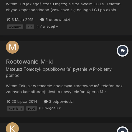
Witam, Od jakiegoś czasu męczę się ze swoim LG L9. Telefon
chyba złapał bootloopa (zawiesza się na logo LG i po około
pięciu minutach się wyłącza.) Nie działa Recovery Mode, ani
3 Maja 2015
5 odpowiedzi
Hard Reset. Można wejść w Download Mode, ale telefon w tym
(i 7 więcej)
wylacza
sie
trybie wyłącza się też po około 5 minutach co przerywa instal...
Rootowanie M-ki
Mateusz Tomczyk
opublikował(a) pytanie w
Problemy,
pomoc
Witam Tak jak w temacie chciałbym zrootować mój telefon bez
żadnych komplikaacji. Jest to nowy telefon Xperia M z
możliwością odblokowania bootloadera na androdzie 4.3. Jest
20 Lipca 2014
3 odpowiedzi
nie brandowany, od producenta. Jestem zielony w tych
(i 3 więcej)
xperia m
root
sprawach dlatego potrzebuję instrukcji krok po kroku. Najlepiej
aby była...