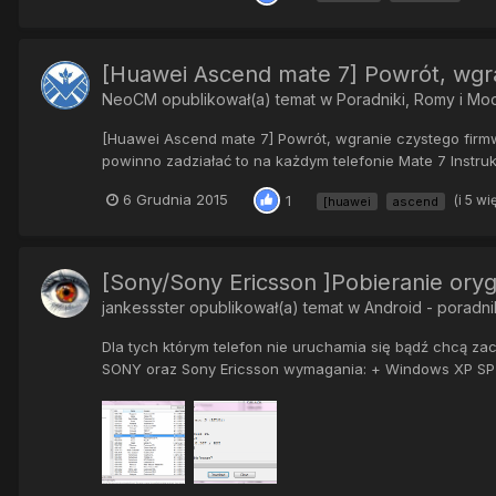
[Huawei Ascend mate 7] Powrót, wgr
NeoCM
opublikował(a) temat w
Poradniki, Romy i Mo
[Huawei Ascend mate 7] Powrót, wgranie czystego firmwa
powinno zadziałać to na każdym telefonie Mate 7 Instrukc
6 Grudnia 2015
(i 5 wi
1
[huawei
ascend
[Sony/Sony Ericsson ]Pobieranie ory
jankessster
opublikował(a) temat w
Android - poradni
Dla tych którym telefon nie uruchamia się bądź chcą z
SONY oraz Sony Ericsson wymagania: + Windows XP SP2 a