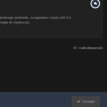
nalnego androida , sciagnalem czysty soft 4.3
gla ok wyskoczyl...
Cała aktywność
I accept