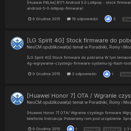
[Huawei P8Lite] B171 Android 5.0 Lollipop - stock firm
android-5-0-lollipop-firmware/
6 Grudnia 2015
19 odpowiedzi
3
[hu
[LG Spirit 4G] Stock firmware do pob
NeoCM
opublikował(a) temat w
Poradniki, Romy i Mo
[LG Spirit 4G] Stock firmware do pobrania W tym temacie
4g-wgrywanie-czystego-firmware-systemu-lg-flash-tool/ Po
9 Grudnia 2015
3 odpowiedzi
1
pobra
[Huawei Honor 7] OTA / Wgranie czys
NeoCM
opublikował(a) temat w
Poradniki, Romy i Mo
[Huawei Honor 7] OTA/ Wgranie czystego firmware Wgryw
telefonie Instrukcja: Pobieramy rom pod urządzenie. Spr
9 Grudnia 2015
(i 3
1
firmware
czystego