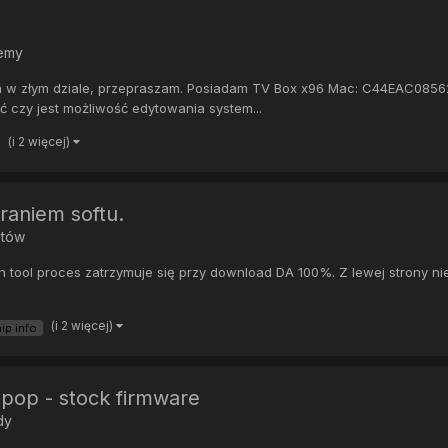
lemy
em w złym dziale, przepraszam. Posiadam TV Box x96 Mac: C44EAC08562
ć czy jest możliwość edytowania system...
(i 2 więcej)
raniem softu.
etów
ool proces zatrzymuje się przy download DA 100%. Z lewej strony nie wy
(i 2 więcej)
ip info
lipop - stock firmware
dy