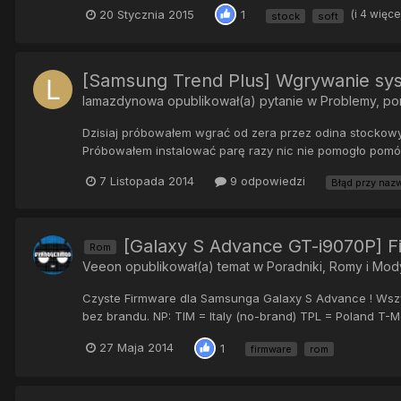
20 Stycznia 2015
(i 4 więce
1
stock
soft
[Samsung Trend Plus] Wgrywanie sys
lamazdynowa
opublikował(a) pytanie w
Problemy, p
Dzisiaj próbowałem wgrać od zera przez odina stockowy 
Próbowałem instalować parę razy nic nie pomogło pomóżc
7 Listopada 2014
9 odpowiedzi
Błąd przy naz
[Galaxy S Advance GT-i9070P] F
Rom
Veeon
opublikował(a) temat w
Poradniki, Romy i Mod
Czyste Firmware dla Samsunga Galaxy S Advance ! Wszys
bez brandu. NP: TIM = Italy (no-brand) TPL = Poland T-Mob
27 Maja 2014
1
firmware
rom