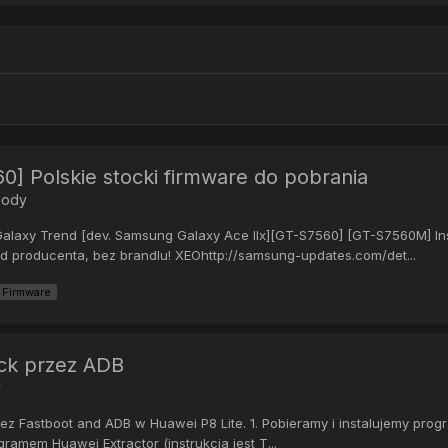
] Polskie stocki firmware do pobrania
Mody
laxy Trend [dev. Samsung Galaxy Ace IIx][GT-S7560] [GT-S7560M] Inst
k od producenta, bez brandlu! XEOhttp://samsung-updates.com/det...
Firmware
ock przez ADB
y
 Fastboot and ADB w Huawei P8 Lite. 1. Pobieramy i instalujemy progr
amem Huawei Extractor (instrukcja jest T...