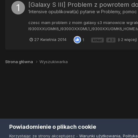
[Galaxy S III] Problem z powrotem d
1ntensive
opublikował(a) pytanie w
Problemy, pomoc
czesc mam problem z moim galaxy s3 mianowicie wgralem 
I9300XXUGMK6_I9300OXXGML1_I9300XXUGMK6_HOME.tar.md5
27 Kwietnia 2014
(i 2 więcej)
1
kitkat
4.3
Strona główna
Wyszukiwarka
Powiadomienie o plikach cookie
Korzystając ze strony akceptujesz -
Warunki użytkowania
,
Polityk