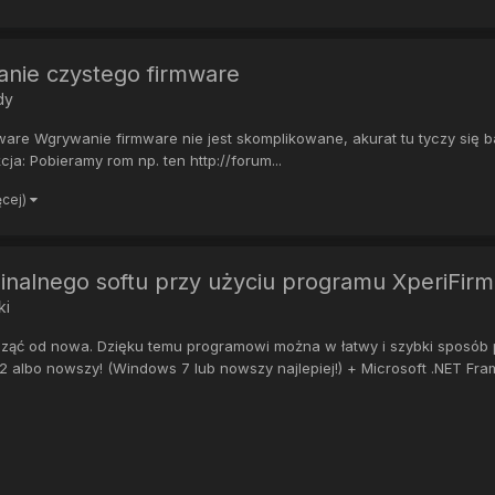
anie czystego firmware
dy
re Wgrywanie firmware nie jest skomplikowane, akurat tu tyczy się ba
ja: Pobieramy rom np. ten http://forum...
ęcej)
ginalnego softu przy użyciu programu XperiFirm
ki
acząć od nowa. Dzięku temu programowi można w łatwy i szybki sposób
lbo nowszy! (Windows 7 lub nowszy najlepiej!) + Microsoft .NET Fram