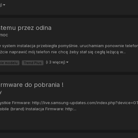
j)
temu przez odina
omoc
system instalacja przebiegła pomyślnie. uruchamiam ponownie telefon 
ie naprawić mój telefon nie chcę żeby stał się cegłą leżącą w...
(i 3 więcej)
wie modelu
Trend Plus
irmware do pobrania !
y
tkie Firmware: http://live.samsung-updates.com/index.php?device=GT
ile (brand) Instalacja Firmware: http:...