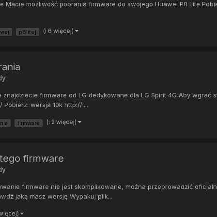
ware Macie możliwość pobrania firmware do swojego Huawei P8 Lite Pobi
(i 6 więcej)
awei
p8lite]
rania
dy
 znajdziecie firmware od LG dedykowane dla LG Spirit 4G Aby wgrać sto
bierz: wersja 10k http://l...
(i 2 więcej)
nia
firmware
tego firmware
dy
anie firmware nie jest skomplikowane, można przeprowadzić oficjaln
awdź jaką masz wersję Wypakuj plik...
 więcej)