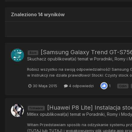
Znaleziono 14 wyników
[Samsung Galaxy Trend GT-S7560
Rom
Skuchacz
opublikował(a) temat w
Poradniki, Romy i 
Robisz wszystko na swoją odpowiedzialność! Samsung Ga
w Instrukcji nie działa prawidłowo! Stocki: Czysty stoc
30 Maja 2015
4 odpowiedzi
1
Odin
[Huawei P8 Lite] Instalacja st
firmware
Mitlex
opublikował(a) temat w
Poradniki, Romy i Mod
Witam Przedstawiam sposób na odzyskanie systemu przez
(TUTAJ lub TUTAJ) i wypakowujemy plik update.app progr