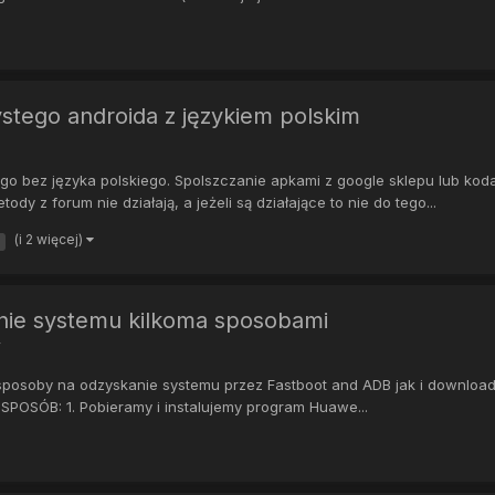
ystego androida z językiem polskim
go bez języka polskiego. Spolszczanie apkami z google sklepu lub kod
dy z forum nie działają, a jeżeli są działające to nie do tego...
(i 2 więcej)
nie systemu kilkoma sposobami
y
posoby na odzyskanie systemu przez Fastboot and ADB jak i download
POSÓB: 1. Pobieramy i instalujemy program Huawe...