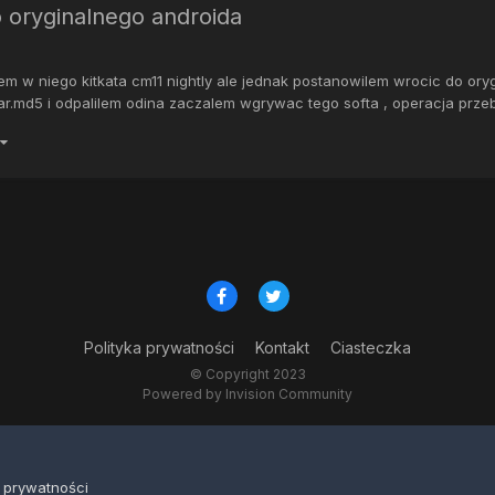
o oryginalnego androida
w niego kitkata cm11 nightly ale jednak postanowilem wrocic do orygi
 i odpalilem odina zaczalem wgrywac tego softa , operacja przebie
Polityka prywatności
Kontakt
Ciasteczka
© Copyright 2023
Powered by Invision Community
a prywatności