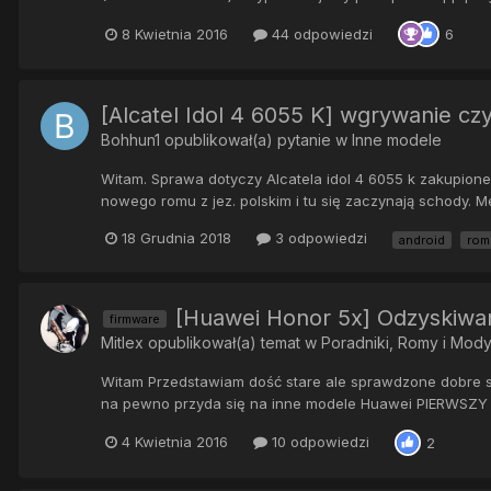
8 Kwietnia 2016
44 odpowiedzi
6
[Alcatel Idol 4 6055 K] wgrywanie cz
Bohhun1
opublikował(a) pytanie w
Inne modele
Witam. Sprawa dotyczy Alcatela idol 4 6055 k zakupione
nowego romu z jez. polskim i tu się zaczynają schody. Meto
18 Grudnia 2018
3 odpowiedzi
android
rom
[Huawei Honor 5x] Odzyskiwa
firmware
Mitlex
opublikował(a) temat w
Poradniki, Romy i Mod
Witam Przedstawiam dość stare ale sprawdzone dobre s
na pewno przyda się na inne modele Huawei PIERWSZY S
4 Kwietnia 2016
10 odpowiedzi
2