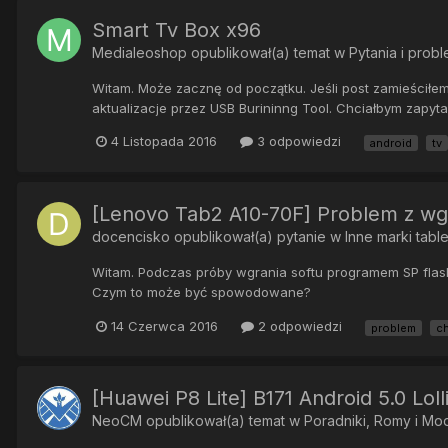
Smart Tv Box x96
Medialeoshop
opublikował(a) temat w
Pytania i prob
Witam. Może zacznę od początku. Jeśli post zamieścił
aktualizacje przez USB Burininng Tool. Chciałbym zapyta
4 Listopada 2016
3 odpowiedzi
android
tv
[Lenovo Tab2 A10-70F] Problem z wg
docencisko
opublikował(a) pytanie w
Inne marki tabl
Witam. Podczas próby wgrania softu programem SP flash t
Czym to może być spowodowane?
14 Czerwca 2016
2 odpowiedzi
problem
ch
[Huawei P8 Lite] B171 Android 5.0 Lol
NeoCM
opublikował(a) temat w
Poradniki, Romy i Mo