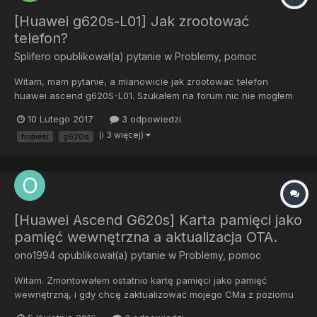
[Huawei g620s-L01] Jak zrootować
telefon?
Splifero
opublikował(a) pytanie w
Problemy, pomoc
Witam, mam pytanie, a mianowicie jak zrootowac telefon
huawei ascend g620S-L01. Szukałem na forum nic nie mogłem
znaleźć, żadne one click rooty nie działają. Mam odblokowany
10 Lutego 2017
3 odpowiedzi
bootloader. Proszę o szybką odpowiedź
(i 3 więcej)
huawei
g620s
[Huawei Ascend G620s] Karta pamięci jako
pamięć wewnętrzna a aktualizacja OTA.
ono1994
opublikował(a) pytanie w
Problemy, pomoc
Witam. Zmontowałem ostatnio kartę pamięci jako pamięć
wewnętrzną, i gdy chcę zaktualizować mojego CMa z poziomu
telefonu, w TWRP pojawia się następujący komunikat. Keep