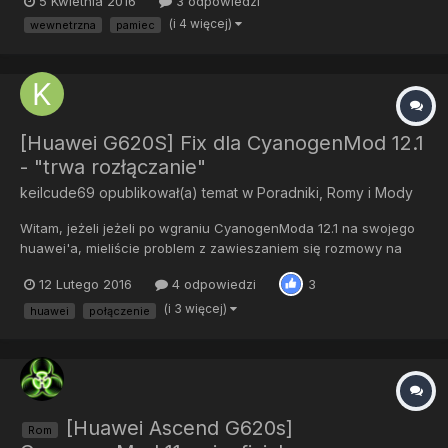
5 Kwietnia 2016
3 odpowiedzi
System Read only? TWRP can leave your system partition
(i 4 więcej)
wewnetrzna
pamiec
unmodified to make it easier for you to take official updates.
TWRP will...
[Huawei G620S] Fix dla CyanogenMod 12.1
- "trwa rozłączanie"
keilcude69
opublikował(a) temat w
Poradniki, Romy i Mody
Witam, jeżeli jeżeli po wgraniu CyanogenModa 12.1 na swojego
huawei'a, mieliście problem z zawieszaniem się rozmowy na
"trwa rozłączanie", wystarczy przez recovery zainstalować ten
12 Lutego 2016
4 odpowiedzi
3
pliczek: https://s.basketbuild.com/filedl/devs?
dev=dianlujitao&dl=dianlujitao/cherry/baseband/4xqwt_lp_mode
(i 3 więcej)
huawei
połączenie
m.zip
[Huawei Ascend G620s]
Rom