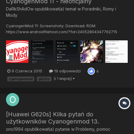
CyanogenMod 11 - nieoficjalny
DaRkShAdOw
opublikował(a) temat w
Poradniki, Romy i
Mody
CyanogenMod 11: Screenshoty: Download: ROM:
https://www.androidfilehost.com/?fid=24052804347762715
Gapps'y: http://gapps.cyanogenmod.pl Instalacja: Wejdź w
recovery Zrób Wipe data/factory reset oraz Wipe cache
partition Flash ROMu Flash Gapps'ów Powtórz punkt nr. 2
RebootŹródło: http://actua...
9 Czerwca 2015
19 odpowiedzi
4
(i 1 więcej)
cyanogenmod
g620s
[Huawei G620s] Kilka pytań do
użytkowników Cyanogenmod 13.
ono1994
opublikował(a) pytanie w
Problemy, pomoc