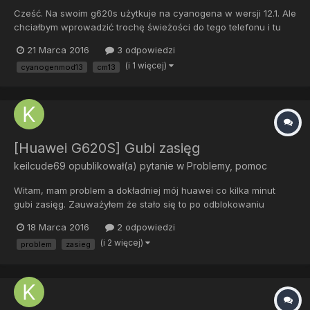
Cześć. Na swoim g620s użytkuje na cyanogena w wersji 12.1. Ale
chciałbym wprowadzić trochę świeżości do tego telefonu i tu
mam pytanie. Jak cm 13 sprawuje się na tym telefonie? Czy
21 Marca 2016
3 odpowiedzi
widać dużo nie dociągnięć? Jak to jest z instalacją aplikacji na
(i 1 więcej)
cyanogenmod13
cm13
karcie pamięci? Czy warto przejść z 12.1 na 13? Pozdra...
[Huawei G620S] Gubi zasięg
keilcude69
opublikował(a) pytanie w
Problemy, pomoc
Witam, mam problem a dokładniej mój huawei co kilka minut
gubi zasięg. Zauważyłem że stało się to po odblokowaniu
bootloadera. Moja sięć to plus a rom to cyanogenmod 13. (To
18 Marca 2016
2 odpowiedzi
samo działo się jak miałem rom od miui, czy starszego cm 12.1.)
(i 2 więcej)
problem
zasieg