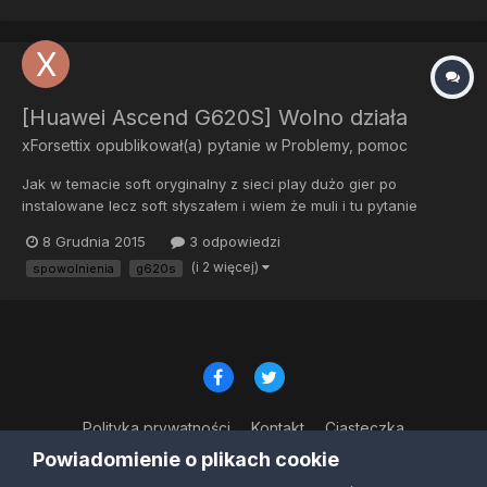
całe...
[Huawei Ascend G620S] Wolno działa
xForsettix
opublikował(a) pytanie w
Problemy, pomoc
Jak w temacie soft oryginalny z sieci play dużo gier po
instalowane lecz soft słyszałem i wiem że muli i tu pytanie
znajdzie się jakoś soft czysty lub ewentualnie jakieś upgrade w
8 Grudnia 2015
3 odpowiedzi
postaci paczki na wydajność? Co lepiej byłoby zrobić dodam że
(i 2 więcej)
spowolnienia
g620s
fon na gwarancji. I nie wiem co zrobic. Nawet w wota z lag...
Polityka prywatności
Kontakt
Ciasteczka
© Copyright 2023
Powiadomienie o plikach cookie
Powered by Invision Community