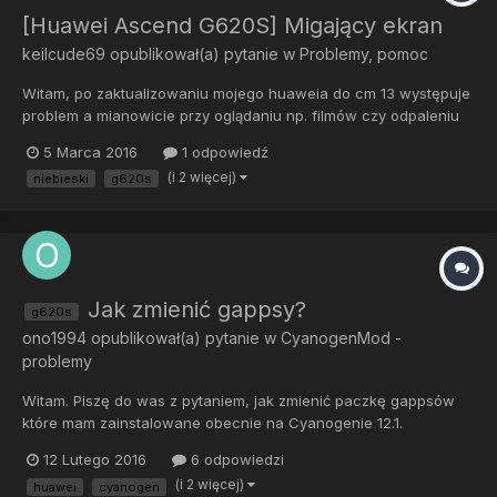
[Huawei Ascend G620S] Migający ekran
keilcude69
opublikował(a) pytanie w
Problemy, pomoc
Witam, po zaktualizowaniu mojego huaweia do cm 13 występuje
problem a mianowicie przy oglądaniu np. filmów czy odpaleniu
dużej ilości aplikacji miga ekran na niebiesko. Co robić?
5 Marca 2016
1 odpowiedź
(i 2 więcej)
niebieski
g620s
Jak zmienić gappsy?
g620s
ono1994
opublikował(a) pytanie w
CyanogenMod -
problemy
Witam. Piszę do was z pytaniem, jak zmienić paczkę gappsów
które mam zainstalowane obecnie na Cyanogenie 12.1.
Zainstalowałem wersję open, ale zauważyłem że zajmuje dużo
12 Lutego 2016
6 odpowiedzi
miejsca, i posiada aplikacje które są mi całkowicie zbędne. I tu
(i 2 więcej)
huawei
cyanogen
moje pytanie. Czy muszę robić full wipe i od nowa instalować