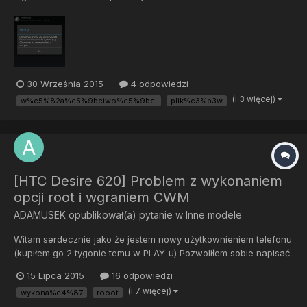
niestety mam problem lub cos wykonuje niewłasciwie przy
próbie zmiany własciwości pliku na rwrr pojawia sie nastepujący
komunikat - root explorer zainstalowany zdjęcie w załącze...
30 Września 2015
4 odpowiedzi
(i 3 więcej)
w%c5%82a%c5%9bciwo%c5%9bci
plik%c3%b3w
[HTC Desire 620] Problem z wykonaniem
opcji root i wgraniem CWM
ADAMUSEK
opublikował(a) pytanie w
Inne modele
Witam serdecznie jako że jestem nowy użytkownieniem telefonu
(kupiłem go 2 tygonie temu w PLAY-u) Pozwoliłem sobie napisać
temat z zapytaniem w jaki sposób mogę zrootować swój telefon
15 Lipca 2015
16 odpowiedzi
bootloader jest już odblokowany, za żadne skarby nie moge
(i 7 więcej)
wykona%c4%87
rooot
wgrać cwm-a, próbowałem na wiele sposobów i równiez