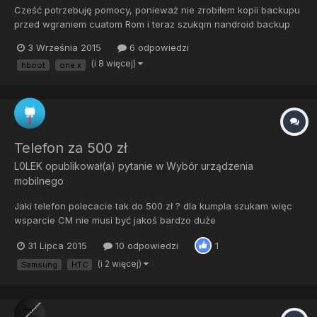
Cześć potrzebuję pomocy, ponieważ nie zrobiłem kopii backupu
przed wgraniem cuatom Rom i teraz szukqm nandroid backup
dla One X CID Orangb10, hboot 1.73, version main 4.21.69.4.
3 Września 2015
6 odpowiedzi
Jeżeli ktoś na forum mógł wrzucić backup byłbym bardzo
(i 8 więcej)
hboot
one x
wdzięczny Wysłane z mojego One X przy użyciu Tapatalka
Telefon za 500 zł
L0LEK
opublikował(a) pytanie w
Wybór urządzenia
mobilnego
Jaki telefon polecacie tak do 500 zł ? dla kumpla szukam więc
wsparcie CM nie musi być jakoś bardzo duże
31 Lipca 2015
10 odpowiedzi
1
(i 2 więcej)
Samsung
HTC