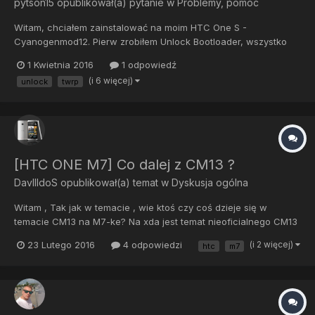
pytson15
opublikował(a) pytanie w
Problemy, pomoc
Witam, chciałem zainstalować na moim HTC One S -
Cyanogenmod12. Pierw zrobiłem Unlock Bootloader, wszystko
spoko udało się. Potem chciałem wgrać recovery pierw TWRP
1 Kwietnia 2016
1 odpowiedź
2.8.7.1 ale gdy wgrałem to podczas wchodzenia w Recovery aby
(i 6 więcej)
unlock
twrp
zainstalować SuperSU to mam problem, ponieważ telefon
zawiesz...
[HTC ONE M7] Co dalej z CM13 ?
DavIIIdoS
opublikował(a) temat w
Dyskusja ogólna
Witam , Tak jak w temacie , wie ktoś czy coś dzieje się w
temacie CM13 na M7-ke? Na xda jest temat nieoficialnego CM13
oraz kilka projektów na nim bazujących przez co wszystkie mają
23 Lutego 2016
4 odpowiedzi
(i 2 więcej)
htc
m7
te same bolączki. Mianowicie chodzi przede wszystkim o to ze
doze nie działa racze...