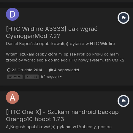
próbow...
[HTC Wildfire A3333] Jak wgrać
CyanogenMod 7.2?
Daniel Kopciński
opublikował(a) pytanie w
HTC Wildfire
Witam, szukam osoby która mi opisze krok po kroku co mam
zrobić by wgrać sobie do mojego HTC nowy system, tzn CM 7.2
najlepiej, bo czytałem że jest najstabilnieszy. Lecz jestem
23 Grudnia 2014
4 odpowiedzi
strasznie zielony w tych sprawach i nie wiem co mam zrobić
(i 1 więcej)
wildfire
a3333
przed tym i po tym, jak zrootować telefon. Niech ktoś pomoże i
n...
[HTC One X] - Szukam nandroid backup
Orangb10 hboot 1.73
A_Bogush
opublikował(a) pytanie w
Problemy, pomoc