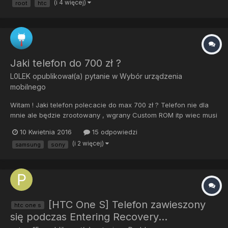
(i 4 więcej)
root
htc
Jaki telefon do 700 zł ?
L0LEK
opublikował(a) pytanie w
Wybór urządzenia
mobilnego
Witam ! Jaki telefon polecacie do max 700 zł ? Telefon nie dla
mnie ale będzie zrootowany , wgrany Custom ROM itp wiec musi
mieć dobre wsparcie
10 Kwietnia 2016
15 odpowiedzi
(i 2 więcej)
samsung
sony
[HTC One S] Telefon zawieszony
htc one s
się podczas Entering Recovery...