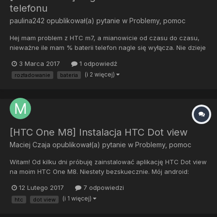
telefonu
paulina242
opublikował(a) pytanie w
Problemy, pomoc
Hej mam problem z HTC m7, a mianowicie od czasu do czasu,
nieważne ile mam % baterii telefon nagle się wyłącza. Nie dzieje
się to w określonych sytuacjach. Po próbie uruchomienia
3 Marca 2017
1 odpowiedź
telefonu, wskaźnik baterii pokazuje zazwyczaj 1/2%. Dodam, że
(i 2 więcej)
rozładowanie
bateria
bateria została wymieniona na nową, z góry dzięki
[HTC One M8] Instalacja HTC Dot view
Maciej Czaja
opublikował(a) pytanie w
Problemy, pomoc
Witam! Od kilku dni próbuję zainstalować aplikację HTC Dot view
na moim HTC One M8. Niestety bezskuecznie. Mój android:
LineageOS 14.1-20170109-unofficial-m8 (7.1.1) Sklep Google
12 Lutego 2017
7 odpowiedzi
wyrzuca błąd 505. Ręczna instalacja: "Pakiet powoduje konflikt z
(i 1 więcej)
htc
dot view
istniejącym pa...