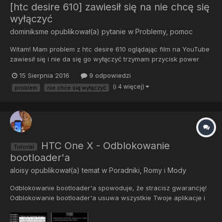
[htc desire 610] zawiesił się na nie chcę się
wyłączyć
dominiksme
opublikował(a) pytanie w
Problemy, pomoc
Witam! Mam problem z htc desire 610 oglądając film na YouTube
zawiesił się i nie da się go wyłączyć trzymam przycisk power
przez ponad 20 sekund i nic co może być przyczyną tego
15 Sierpnia 2016
9 odpowiedzi
zjawiska ? dzięki za pomoc.
(i 4 więcej)
problem
nie chce się wyłączyć
HTC One X - Odblokowanie
Tutorial
bootloader'a
aloisy
opublikował(a) temat w
Poradniki, Romy i Mody
Odblokowanie bootloader'a spowoduje, że stracisz gwarancję!
Odblokowanie bootloader'a usuwa wszystkie Twoje aplikacje i
ich dane z telefonu (NIE usuwa zawartości z karty)! Zdaje sobie
sprawę, że odblokowanie bootloadera jest dzięki stronie