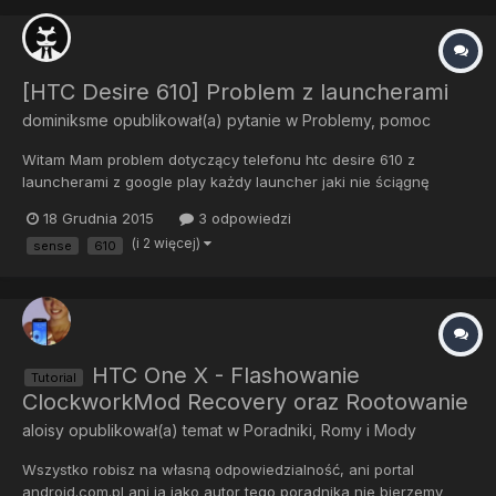
[HTC Desire 610] Problem z launcherami
dominiksme
opublikował(a) pytanie w
Problemy, pomoc
Witam Mam problem dotyczący telefonu htc desire 610 z
launcherami z google play każdy launcher jaki nie ściągnę
oprócz nova launcher każdy laguje np: ZenUi na desire 610
18 Grudnia 2015
3 odpowiedzi
laguje niemiłosiernie a na innym telefonie (galaxy s3) działa
(i 2 więcej)
sense
610
idealnie ktoś może pomóc dlaczego tak się dzieje ?...
HTC One X - Flashowanie
Tutorial
ClockworkMod Recovery oraz Rootowanie
aloisy
opublikował(a) temat w
Poradniki, Romy i Mody
Wszystko robisz na własną odpowiedzialność, ani portal
android.com.pl ani ja jako autor tego poradnika nie bierzemy