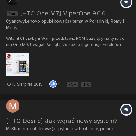
[HTC One M7] ViperOne 9.0.0
Rom
CyanowyLenovo
opublikował(a) temat w
Poradniki, Romy i
Mody
Witam! Chciałbym Wam przedstawić ROM bazujący na tym, co
ma One M9. Uwaga! Pamiętaj że każda ingerencja w telefon
może spowodować jego uszkodzenie. Ja jak i całe forum nie
ponosimy odpowiedzialności za usterki. Instalacja: 1. Robimy tzw.
Full wipe zawiera on : -Wipe Data -Factory Reset -Wipe D...
18 Sierpnia 2015
1
ROM
HTC
[HTC Desire] Jak wgrać nowy system?
MrShaper
opublikował(a) pytanie w
Problemy, pomoc