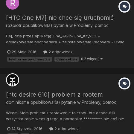
[HTC One M7] nie chce się uruchomić
rozpiotr
opublikował(a) pytanie w
Problemy, pomoc
Hej, dziś przez aplikację One_All-In-One_Kit_v3.1: +
odblokowałem bootloadera + zainstalowałem Recovery - CWM
Touch (GSM Only) - prawie uzyskałem dostęp do root-a -
29 Maja 2016
2 odpowiedzi
zainstalowałem SuperSU.zip poprzez recovery - install zip from
(i 2 więcej)
telefon nie uruchamia się
czarny ekran
sdcard i... Po restarcie telefonu (najpierw zap...
[htc desire 610] problem z rootem
dominiksme
opublikował(a) pytanie w
Problemy, pomoc
Witam! Mam problem z rootowanie telefonu htc desire 610
wszystko robie według tego o poradnika ********* ale coś nie
wychodzi pokazuje się taki błąd error: cannot load 'twrp.img'
14 Stycznia 2016
2 odpowiedzi
Proszę o pomoc dzięki