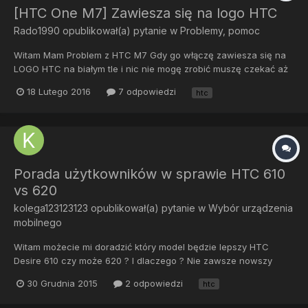
[HTC One M7] Zawiesza się na logo HTC
Rado1990
opublikował(a) pytanie w
Problemy, pomoc
Witam Mam Problem z HTC M7 Gdy go włączę zawiesza się na
LOGO HTC na białym tle i nic nie mogę zrobić muszę czekać aż
bateria padnie
18 Lutego 2016
7 odpowiedzi
htc
Porada użytkowników w sprawie HTC 610
vs 620
kolega123123123
opublikował(a) pytanie w
Wybór urządzenia
mobilnego
Witam możecie mi doradzić który model będzie lepszy HTC
Desire 610 czy może 620 ? I dlaczego ? Nie zawsze nowszy
model jest wypałem. Czy może jakiś inny HTC (ciekawy wygląd
30 Grudnia 2015
2 odpowiedzi
htc
ma i osiągi).