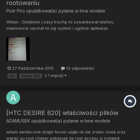
rootowaniu
Piotr Piro
opublikował(a) pytanie w
Inne modele
Witam . Ostatnimi czasy trochę mi szwankował telefon,
mianowicie zacinał mi się system i ogólnie aplikacje.
Postanowiłem zrobić roota, wszystko cacy, bootloader miałem
odblokowany ale zostawiłem telefon na chwilę gdyż miałem
ważną sprawę. Kiedy wróciłem okazało się ,że mój kolega zrobił
mi na złość...
27 Października 2015
13 odpowiedzi
(i 1 więcej)
htc
desire 620
[HTC DESIRE 620] właściwości plików
ADAMUSEK
opublikował(a) pytanie w
Inne modele
witam serdecznie dzięki forum udąło mi sie zrobic roota oraz
wgrac su root cheker pokazuje że root access is instaled