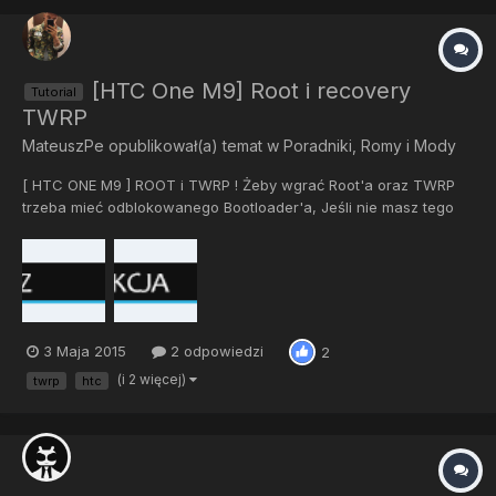
[HTC One M9] Root i recovery
Tutorial
TWRP
MateuszPe
opublikował(a) temat w
Poradniki, Romy i Mody
[ HTC ONE M9 ] ROOT i TWRP ! Żeby wgrać Root'a oraz TWRP
trzeba mieć odblokowanego Bootloader'a, Jeśli nie masz tego
zrobionego zapraszam tutaj ! Pobierz ADB i Fastboot Minimal z
tego linku; można również pobrać z HTC Sync Manager. Aby
uzyskać sterowniki na komputerze z tego linkuPobier...
3 Maja 2015
2 odpowiedzi
2
(i 2 więcej)
twrp
htc