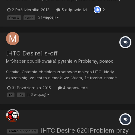
odpowiedzialność za ewentualne szkody. WAŻNE!!! Po
2 Października 2012
5 odpowiedzi
2
sflashowaniu CWM nie będziesz mogła/mógł aktualizować
stockowego ROMu przez OTA - pozostanie albo szybki powrót
(i 1 więcej)
One X
flash
do stockowego recov...
[HTC Desire] s-off
MrShaper
opublikował(a) pytanie w
Problemy, pomoc
Siemka! Ostatnio chciałem zrootować mojego HTC, kiedy
okazało się, że jest to niemożliwe. Wiem, że trzeba złamać
bootloader, ale czy chodzi tu o s-off czy o co innego? Proszę o
31 Października 2015
4 odpowiedzi
w miarę szybką pomoc
(i 6 więcej)
to
jak
[HTC Desire 620]Problem przy
Android problem