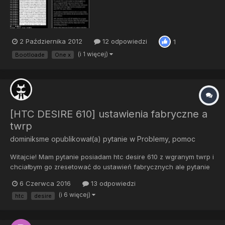
htcdev.com bardzo łatwym procesem, ale może znajdą się oso...
2 Października 2012
12 odpowiedzi
1
(i 1 więcej)
Bootloade
One x
[HTC DESIRE 610] ustawienia fabryczne a
twrp
dominiksme
opublikował(a) pytanie w
Problemy, pomoc
Witajcie! Mam pytanie posiadam htc desire 610 z wgranym twrp i
chciałbym go zresetować do ustawień fabrycznych ale pytanie
czy mając recovery twrp mogę normalnie przez ustawienia w
6 Czerwca 2016
13 odpowiedzi
telefonie kliknąć ustawienia fabryczne czy muszę przez twrp ?
(i 6 więcej)
htc
desire
PS:Wersja twrp to chyba 3.0.2.0 lub 3.0...