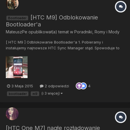
[HTC M9] Odblokowanie
Bootloader
Bootloader'a
MateuszPe
opublikował(a) temat w
Poradniki, Romy i Mody
[ HTC M9 ] Odblokowanie Bootloader'a 1. Pobieramy i
instalujemy najnowsze HTC Sync Manager stąd. Spowoduje to
zainstalowanie najnowszych sterowników. 2. Pobierz i zainstaluj
ADB i ' Fastboot ' z tego linku. Zwróć uwagę gdzie to instalujesz
bo folder z plikami będzie nam potrzebny. 3. Zarejestruj...
3 Maja 2015
2 odpowiedzi
4
(i 3 więcej)
bootloader
m9
[HTC One M7] nagłe rozładowanie