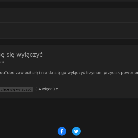
hcę się wyłączyć
oc
YouTube zawiesił się i nie da się go wyłączyć trzymam przycisk power 
(i 4 więcej)
 chce się wyłączyć