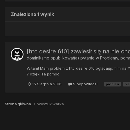
Znaleziono 1 wynik
[htc desire 610] zawiesił się na nie c
dominiksme
opublikował(a) pytanie w
Problemy, pom
Witam! Mam problem z htc desire 610 oglądając film na 
? dzięki za pomoc.
15 Sierpnia 2016
9 odpowiedzi
problem
nie
Strona główna
Wyszukiwarka