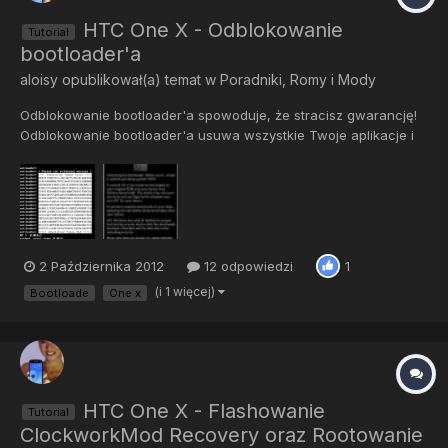
HTC One X - Odblokowanie
Tutorial
bootloader'a
aloisy
opublikował(a) temat w
Poradniki, Romy i Mody
Odblokowanie bootloader'a spowoduje, że stracisz gwarancję!
Odblokowanie bootloader'a usuwa wszystkie Twoje aplikacje i
ich dane z telefonu (NIE usuwa zawartości z karty)! Zdaje sobie
sprawę, że odblokowanie bootloadera jest dzięki stronie
htcdev.com bardzo łatwym procesem, ale może znajdą się oso...
2 Października 2012
12 odpowiedzi
1
(i 1 więcej)
Bootloade
One x
HTC One X - Flashowanie
Tutorial
ClockworkMod Recovery oraz Rootowanie