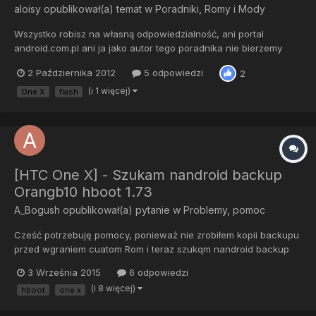
aloisy
opublikował(a) temat w
Poradniki, Romy i Mody
Wszystko robisz na własną odpowiedzialność, ani portal
android.com.pl ani ja jako autor tego poradnika nie bierzemy
odpowiedzialność za ewentualne szkody. WAŻNE!!! Po
2 Października 2012
5 odpowiedzi
2
sflashowaniu CWM nie będziesz mogła/mógł aktualizować
stockowego ROMu przez OTA - pozostanie albo szybki powrót
(i 1 więcej)
One X
flash
do stockowego recov...
[HTC One X] - Szukam nandroid backup
Orangb10 hboot 1.73
A_Bogush
opublikował(a) pytanie w
Problemy, pomoc
Cześć potrzebuję pomocy, ponieważ nie zrobiłem kopii backupu
przed wgraniem cuatom Rom i teraz szukqm nandroid backup
dla One X CID Orangb10, hboot 1.73, version main 4.21.69.4.
3 Września 2015
6 odpowiedzi
Jeżeli ktoś na forum mógł wrzucić backup byłbym bardzo
(i 8 więcej)
hboot
one x
wdzięczny Wysłane z mojego One X przy użyciu Tapatalka