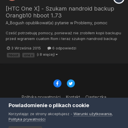
[HTC One X] - Szukam nandroid backup
Orangb10 hboot 1.73
A_Bogush
opublikował(a) pytanie w
Problemy, pomoc
Cześć potrzebuję pomocy, ponieważ nie zrobiłem kopii backupu
przed wgraniem cuatom Rom i teraz szukqm nandroid backup
dla One X CID Orangb10, hboot 1.73, version main 4.21.69.4.
3 Września 2015
6 odpowiedzi
Jeżeli ktoś na forum mógł wrzucić backup byłbym bardzo
(i 8 więcej)
hboot
one x
wdzięczny Wysłane z mojego One X przy użyciu Tapatalka
Polityka prywatności
Kontakt
Ciasteczka
© Copyright 2023
Powiadomienie o plikach cookie
Powered by Invision Community
Korzystając ze strony akceptujesz -
Warunki użytkowania
,
Polityka prywatności