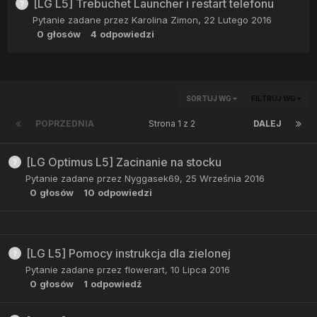
[LG L5] Trebuchet Launcher i restart telefonu
Pytanie zadane przez
Karolina Zimon
,
22 Lutego 2016
0
głosów
4
odpowiedzi
SORTUJ WG
FILTRUJ WG
POPRZEDNIA
Strona 1 z 2
DALEJ
[LG Optimus L5] Zacinanie na stocku
Pytanie zadane przez
Nyggasek69
,
25 Września 2016
0
głosów
10
odpowiedzi
[LG L5] Pomocy instrukcja dla zielonej
Pytanie zadane przez
flowerart
,
10 Lipca 2016
0
głosów
1
odpowiedź