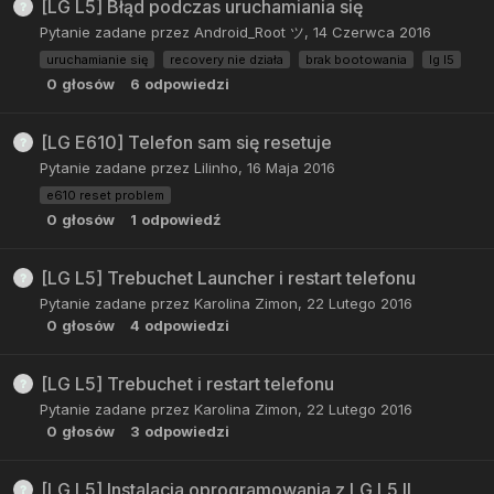
[LG L5] Błąd podczas uruchamiania się
Pytanie zadane przez
Android_Root ツ
,
14 Czerwca 2016
uruchamianie się
recovery nie działa
brak bootowania
lg l5
0
głosów
6
odpowiedzi
[LG E610] Telefon sam się resetuje
Pytanie zadane przez
Lilinho
,
16 Maja 2016
e610 reset problem
0
głosów
1
odpowiedź
[LG L5] Trebuchet Launcher i restart telefonu
Pytanie zadane przez
Karolina Zimon
,
22 Lutego 2016
0
głosów
4
odpowiedzi
[LG L5] Trebuchet i restart telefonu
Pytanie zadane przez
Karolina Zimon
,
22 Lutego 2016
0
głosów
3
odpowiedzi
[LG L5] Instalacja oprogramowania z LG L5 II