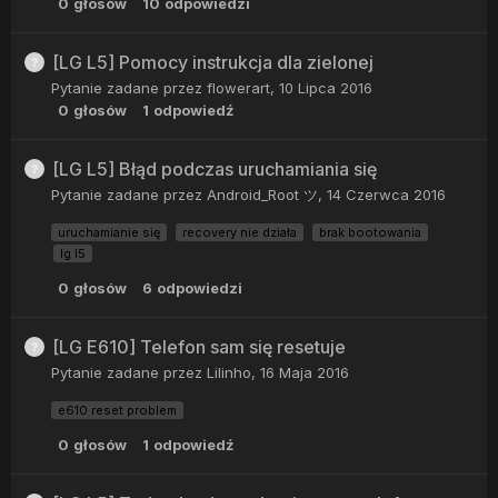
0
głosów
10
odpowiedzi
[LG L5] Pomocy instrukcja dla zielonej
Pytanie zadane przez
flowerart
,
10 Lipca 2016
0
głosów
1
odpowiedź
[LG L5] Błąd podczas uruchamiania się
Pytanie zadane przez
Android_Root ツ
,
14 Czerwca 2016
uruchamianie się
recovery nie działa
brak bootowania
lg l5
0
głosów
6
odpowiedzi
[LG E610] Telefon sam się resetuje
Pytanie zadane przez
Lilinho
,
16 Maja 2016
e610 reset problem
0
głosów
1
odpowiedź