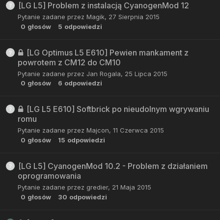
[LG L5] Problem z instalacją CyanogenMod 12
Pytanie zadane przez
Magik
,
27 Sierpnia 2015
0
głosów
5
odpowiedzi
[LG Optimus L5 E610] Pewien mankament z
powrotem z CM12 do CM10
Pytanie zadane przez
Jan Rogala
,
25 Lipca 2015
0
głosów
6
odpowiedzi
[LG L5 E610] Softbrick po nieudolnym wgrywaniu
romu
Pytanie zadane przez
Majcon
,
11 Czerwca 2015
0
głosów
15
odpowiedzi
[LG L5] CyanogenMod 10.2 - Problem z działaniem
oprogramowania
Pytanie zadane przez
gredier
,
21 Maja 2015
0
głosów
30
odpowiedzi