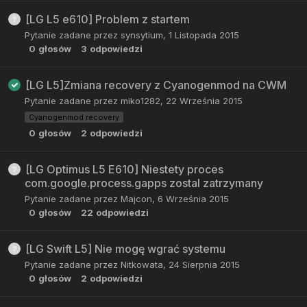
[LG L5 e610] Problem z startem
Pytanie zadane przez
synsytium
,
1 Listopada 2015
0
głosów
3
odpowiedzi
[LG L5]Zmiana recovery z Cyanogenmod na CWM
Pytanie zadane przez
miko1282
,
22 Września 2015
Cyanogenmod recovery
0
głosów
2
odpowiedzi
[LG Optimus L5 E610] Niestety proces
com.google.process.gapps zostal zatrzymany
Pytanie zadane przez
Majcon
,
6 Września 2015
0
głosów
22
odpowiedzi
[LG Swift L5] Nie mogę wgrać systemu
Pytanie zadane przez
Nitkowata
,
24 Sierpnia 2015
0
głosów
2
odpowiedzi