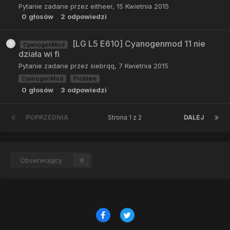
Pytanie zadane przez
eitheer
,
15 Kwietnia 2015
0
głosów
2
odpowiedzi
[LG L5 E610] Cyanogenmod 11 nie
CyanogenMod
działa wi fi
Pytanie zadane przez
siebrqq
,
7 Kwietnia 2015
CyanogenMod
Problem
0
głosów
3
odpowiedzi
POPRZEDNIA
Strona 1 z 2
DALEJ
Obserwujący
0