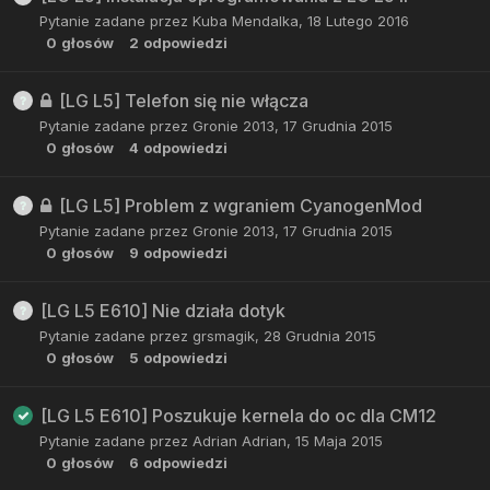
Pytanie zadane przez
Kuba Mendalka
,
18 Lutego 2016
0
głosów
2
odpowiedzi
[LG L5] Telefon się nie włącza
Pytanie zadane przez
Gronie 2013
,
17 Grudnia 2015
0
głosów
4
odpowiedzi
[LG L5] Problem z wgraniem CyanogenMod
Pytanie zadane przez
Gronie 2013
,
17 Grudnia 2015
0
głosów
9
odpowiedzi
[LG L5 E610] Nie działa dotyk
Pytanie zadane przez
grsmagik
,
28 Grudnia 2015
0
głosów
5
odpowiedzi
[LG L5 E610] Poszukuje kernela do oc dla CM12
Pytanie zadane przez
Adrian Adrian
,
15 Maja 2015
0
głosów
6
odpowiedzi