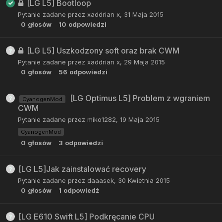
[LG L5] Bootloop
Pytanie zadane przez
xaddrian x
,
31 Maja 2015
0
głosów
10
odpowiedzi
[LG L5] Uszkodzony soft oraz brak CWM
Pytanie zadane przez
xaddrian x
,
29 Maja 2015
0
głosów
56
odpowiedzi
[LG Optimus L5] Problem z wgraniem
CyanogenMod
CWM
Pytanie zadane przez
miko1282
,
19 Maja 2015
CyanogenMod
0
głosów
3
odpowiedzi
[LG L5]Jak zainstalować recovery
Pytanie zadane przez
daaasek
,
30 Kwietnia 2015
0
głosów
1
odpowiedź
[LG E610 Swift L5] Podkręcanie CPU