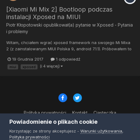
[Xiaomi Mi Mix 2] Bootloop podczas
instalacji Xposed na MIUI
Piotr Kłopotowski
opublikował(a) pytanie w
Xposed - Pytania
i problemy
Witam, chciałem wgrać xposed framework na swojego Mi Mixa
2 (z zainstalowanym MIUI Polska 9, android 7.1.1). Próbowałem to
zrobić przez Xposed Installer oraz flashując Xposed by Psy Man,
19 Grudnia 2017
1 odpowiedź
jednak obie metody powodowały bootloopa. Ktoś wie, jak to
(i 4 więcej)
miui
xposed
zrobić poprawnie? Z góry dziękuję za pomoc.
Polityka prywatności
Kontakt
Ciasteczka
© Copyright 2023
Powiadomienie o plikach cookie
Powered by Invision Community
Korzystając ze strony akceptujesz -
Warunki użytkowania
,
Polityka prywatności