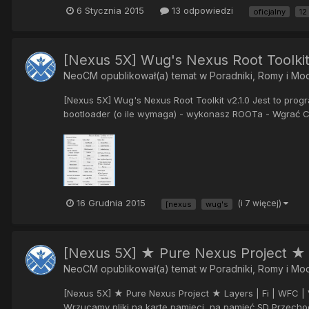
6 Stycznia 2015
13 odpowiedzi
oficjalny
12
[Nexus 5X] Wug's Nexus Root Toolkit
NeoCM
opublikował(a) temat w
Poradniki, Romy i Mo
[Nexus 5X] Wug's Nexus Root Toolkit v2.1.0 Jest to pro
bootloader (o ile wymaga) - wykonasz ROOTa - Wgrać 
16 Grudnia 2015
(i 7 więcej)
[nexus
wug's
[Nexus 5X] ★ Pure Nexus Project ★ L
NeoCM
opublikował(a) temat w
Poradniki, Romy i Mo
[Nexus 5X] ★ Pure Nexus Project ★ Layers | Fi | WFC 
Wrzucamy pliki na kartę pamięci, na pamięć SD Przechod