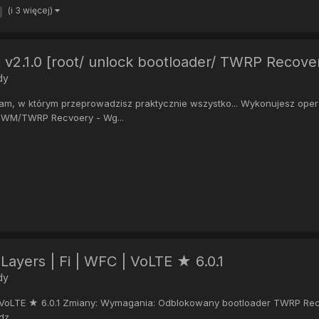
(i 3 więcej)
 v2.1.0 [root/ unlock bootloader/ TWRP Recove
dy
gram, w którym przeprowadzisz praktycznie wszystko... Wykonujesz oper
CWM/TWRP Recvoery - Wg...
ayers | Fi | WFC | VoLTE ★ 6.0.1
dy
| VoLTE ★ 6.0.1 Zmiany: Wymagania: Odblokowany bootloader TWRP Rec
z...