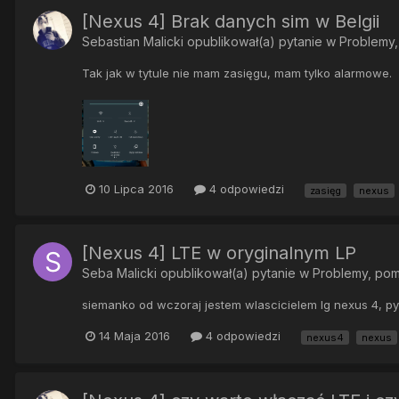
[Nexus 4] Brak danych sim w Belgii
Sebastian Malicki
opublikował(a) pytanie w
Problemy
Tak jak w tytule nie mam zasięgu, mam tylko alarmowe.
10 Lipca 2016
4 odpowiedzi
zasięg
nexus
[Nexus 4] LTE w oryginalnym LP
Seba Malicki
opublikował(a) pytanie w
Problemy, po
siemanko od wczoraj jestem wlascicielem lg nexus 4, py
14 Maja 2016
4 odpowiedzi
nexus4
nexus