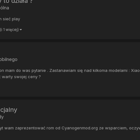
 to działa ?
ólna
 sieć play
(i 1 więcej)
obilnego
lefon mam do was pytanie . Zastanawiam się nad kilkoma modelami : Xiao
t warty swojej ceny ?
cjalny
dy
yt wam zaprezentować rom od Cyanogenmod.org ze wsparciem, oczywiśc