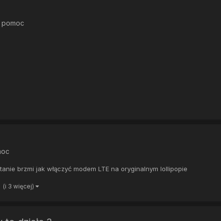
, pomoc
moc
tanie brzmi jak włączyć modem LTE na oryginalnym lollipopie
(i 3 więcej)