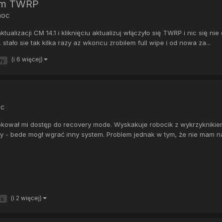
mam TWRP
moc
lizacji CM 14.1 i kliknięciu aktualizuj włączyło się TWRP i nic się nie
stało sie tak kilka razy az wkoncu zrobilem full wipe i od nowa za...
(i 6 więcej)
ry
P
oc
kował mi dostęp do recovery mode. Wyskakuje robocik z wykrzyknikie
- bede mogł wgrać inny system. Problem jednak w tym, że nie mam na
(i 2 więcej)
us