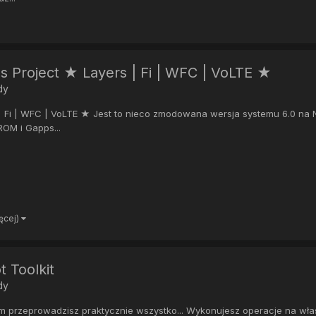
 Project ★ Layers | Fi | WFC | VoLTE ★
dy
 | Fi | WFC | VoLTE ★ Jest to nieco zmodowana wersja systemu 6.0 
ROM i Gapps...
ięcej)
 Toolkit
dy
rym przeprowadzisz praktycznie wszystko... Wykonujesz operacje na wła