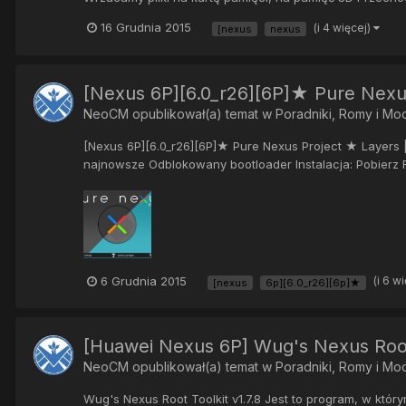
16 Grudnia 2015
(i 4 więcej)
[nexus
nexus
[Nexus 6P][6.0_r26][6P]★ Pure Nexus
NeoCM
opublikował(a) temat w
Poradniki, Romy i Mo
[Nexus 6P][6.0_r26][6P]★ Pure Nexus Project ★ Layers
najnowsze Odblokowany bootloader Instalacja: Pobierz 
6 Grudnia 2015
(i 6 w
[nexus
6p][6.0_r26][6p]★
[Huawei Nexus 6P] Wug's Nexus Root
NeoCM
opublikował(a) temat w
Poradniki, Romy i Mo
Wug's Nexus Root Toolkit v1.7.8 Jest to program, w któ