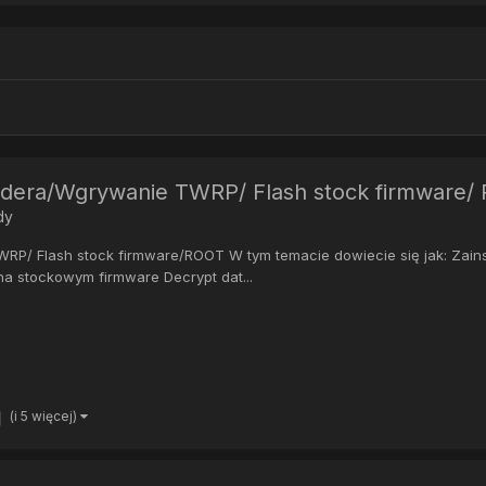
adera/Wgrywanie TWRP/ Flash stock firmware/
dy
P/ Flash stock firmware/ROOT W tym temacie dowiecie się jak: Zains
 stockowym firmware Decrypt dat...
(i 5 więcej)