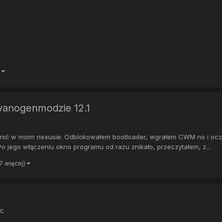
)
yanogenmodzie 12.1
ić w moim nexusie. Odblokowałem bootloader, wgrałem CWM no i oczywi
Po jego włączeniu okno programu od razu znikało, przeczytałem, z...
 7 więcej)
oc