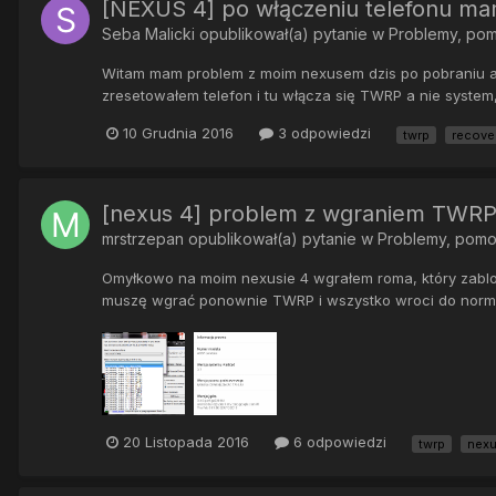
[NEXUS 4] po włączeniu telefonu 
Seba Malicki
opublikował(a) pytanie w
Problemy, po
Witam mam problem z moim nexusem dzis po pobraniu aktua
zresetowałem telefon i tu włącza się TWRP a nie system, 
10 Grudnia 2016
3 odpowiedzi
twrp
recove
[nexus 4] problem z wgraniem TWR
mrstrzepan
opublikował(a) pytanie w
Problemy, pom
Omyłkowo na moim nexusie 4 wgrałem roma, który zablo
muszę wgrać ponownie TWRP i wszystko wroci do normy 
20 Listopada 2016
6 odpowiedzi
twrp
nex