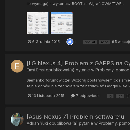
ile wymaga) - wykonasz ROOTa - Wgrać CWM/TWR...
6 Grudnia 2015
(i 5 więcej
1
toolkit
root
[LG Nexus 4] Problem z GAPPS na C
Emsi Emsi
opublikował(a) pytanie w
Problemy, pomoc
Siemanko forumowicze! Wczoraj postanowiłem coś zmien
fajnie dopóki nie zechciałem zainstalować Google Play. 
13 Listopada 2015
7 odpowiedzi
(i
lg
lge
[Asus Nexus 7] Problem software'u
Adrian Yuki
opublikował(a) pytanie w
Problemy, pom