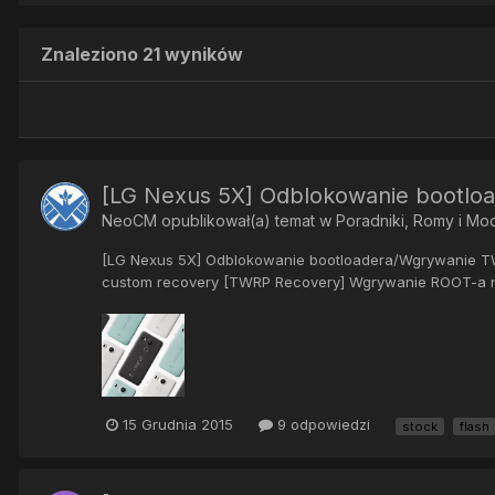
Znaleziono 21 wyników
[LG Nexus 5X] Odblokowanie bootlo
NeoCM
opublikował(a) temat w
Poradniki, Romy i Mo
[LG Nexus 5X] Odblokowanie bootloadera/Wgrywanie TWR
custom recovery [TWRP Recovery] Wgrywanie ROOT-a na
15 Grudnia 2015
9 odpowiedzi
stock
flash