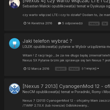
[Nexus 4] czy warto włączać LTE i czy
Sebastian Malicki
opublikował(a) temat w
Dyskusja og
czy warto włączać LTE i czy to działa? Dodam to, że mam
14 Kwietnia 2016
5 odpowiedzi
nexus
lte
Jaki telefon wybrać ?
L0LEK
opublikował(a) pytanie w
Wybór urządzenia m
Witam ! Z racji tego , że za nie długo będę zmieniał te
Nexus 5X Pytanie brzmi jak sprawuje się ten Nexus ? jes
12 Marca 2016
(i 1 więcej)
xiaomi
nexus
[Nexus 7 2013] CyanogenMod 12 - ofi
NeoCM
opublikował(a) temat w
Poradniki, Romy i Mo
Nexus 7 (2013) CyanogenMod 12 - oficjalny Mam zaszcz
/TWRP 2.7.0.X (lub nowsze) Odblokowany...