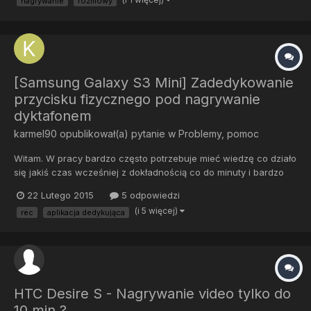
nagrywanie
rozmowy
Przyjaciele. Znacie jakiś sposób aby odblokować systemowe
nagrywanie roz...
[Samsung Galaxy S3 Mini] Zadedykowanie
przycisku fizycznego pod nagrywanie
dyktafonem
karmel90
opublikował(a) pytanie w
Problemy, pomoc
Witam. W pracy bardzo często potrzebuje mieć wiedzę co działo
się jakiś czas wcześniej z dokładnością co do minuty i bardzo
pomógłby mi w tym dyktafon, na który nagrywałbym krótkie
22 Lutego 2015
5 odpowiedzi
monologi zapisując jednocześnie czas nagrania. Problem polega
(i 5 więcej)
rec
aplikacja dedykująca
na tym, że musiałoby to funkcjonować sprawnie, bez zbęd...
HTC Desire S - Nagrywanie video tylko do
10 min ?