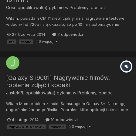
Gość opublikował(a) pytanie w
Problemy, pomoc
Witam, posiadam CM 11 nieoficjalny, dziś nagrywałem testowe
wideo w hd 720p i się okazało, że po 10 min automatycznie
przestaje nagrywać. Dlaczego tak jest i idzie ten limit wyłączyć ?
27 Czerwca 2014
7 odpowiedzi
(i 6 więcej)
htc
desire
[Galaxy S i9001] Nagrywanie filmów,
robienie zdjęć i kodeki
JustekPL
opublikował(a) pytanie w
Problemy, pomoc
Witam Mam problem z moim Samsungiem Galaxy S+. Nie mogę
nagrać nim żadnego filmiku. Pobrałem kilka aplikacji i nic mi one
nie nagrały. Aparat też mi nie robi dobrych zdjęć. Doradziłby mi
4 Lutego 2014
10 odpowiedzi
ktoś może jakąś dobrą i działającą aplikację do nagrywania
(i 3 więcej)
zdj%c4%99%c4%87
robienie
filmów i robienia zdjęć na ten telefon? Do tego jesz...