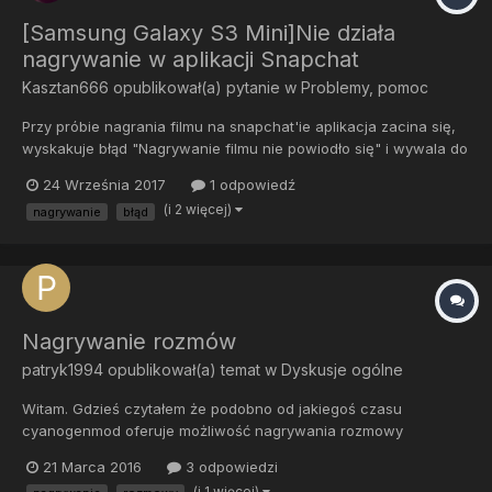
[Samsung Galaxy S3 Mini]Nie działa
nagrywanie w aplikacji Snapchat
Kasztan666
opublikował(a) pytanie w
Problemy, pomoc
Przy próbie nagrania filmu na snapchat'ie aplikacja zacina się,
wyskakuje błąd "Nagrywanie filmu nie powiodło się" i wywala do
ekranu głównego z komunikatem "Aplikacja Snapchat przestała
24 Września 2017
1 odpowiedź
działać". Błąd jest na androidzie 4.3.0, 4.4.4, 7.1.2(novafusion.pl).
(i 2 więcej)
nagrywanie
błąd
Działa tylko na stocku 4.1.2... Pomocy!!!
Nagrywanie rozmów
patryk1994
opublikował(a) temat w
Dyskusje ogólne
Witam. Gdzieś czytałem że podobno od jakiegoś czasu
cyanogenmod oferuje możliwość nagrywania rozmowy
telefonicznej, ale... zostało to domyślnie wyłączone. Wiadomo, w
21 Marca 2016
3 odpowiedzi
różnych krajach są różne przepisy i nie w każdym jest Sowa i
(i 1 więcej)