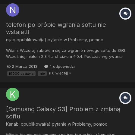
telefon po próbie wgrania softu nie
wstaje!!!
nijaq
opublikował(a) pytanie w
Problemy, pomoc
Witam. Wczoraj zabrałem się za wgranie nowego softu do SGS.
Wcześniej miałem 2.3.4 a chciałem 4.0.4. Podczas wgrywania
odinem wyskoczył błąd po czym telefon na nic nie reagował
2 Marca 2013
4 odpowiedzi
więc wyjąłem baterię. Po jej włożeniu telefon wogóle nie reaguje
(i 6 więcej)
i9000 galaxy s
nie
na przycisk power, ani na ładowarkę.Nie mam możliwości wej...
[Samusng Galaxy S3] Problem z zmianą
softu
Kanabi
opublikował(a) pytanie w
Problemy, pomoc
Witam, jestem całkiem nowy na tym forum jak i również w