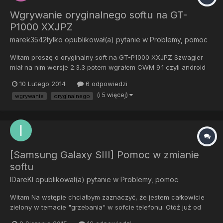
Wgrywanie oryginalnego softu na GT-
P1000 XXJPZ
marek3542tylko
opublikował(a) pytanie w
Problemy, pomoc
Witam proszę o oryginalny soft na GT-P1000 XXJPZ Szwagier
miał na nim wersje 2.3.3 potem wgrałem CWM 9.1 czyli android
4.0.4 a potem cm10.2 czyli 4.3.1 CM nie spisał się na tym sprzęcie
10 Lutego 2014
6 odpowiedzi
oraz nie podpasywał szwagrowi wgrałem plikiem jednoplikowym
(i 5 więcej)
wgrywanie
oryginalnego
odin 1.83 ale podczas uruchomienia jest tylko log...
[Samsung Galaxy SIII] Pomoc w zmianie
softu
IDareKI
opublikował(a) pytanie w
Problemy, pomoc
Witam Na wstępie chciałbym zaznaczyć, że jestem całkowicie
zielony w temacie "grzebania" w sofcie telefonu. Otóż już od
ponad 2 lat posiadam Samsunga Galaxy SIII i po minięciu