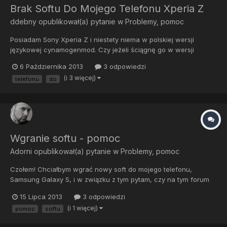
Brak Softu Do Mojego Telefonu Xperia Z
ddebny
opublikował(a) pytanie w
Problemy, pomoc
Posiadam Sony Xperia Z i niestety niema w polskiej wersji
językowej cynamogenmod. Czy jeżeli ściągnę go w wersji
angielskiej to będę mógł obługiwać polskie litery piszą smsy?
6 Października 2013
3 odpowiedzi
Czy niebędzie problemu z konfiguracją polskiej sieci?
(i 3 więcej)
telefonu
do
Wgranie softu - pomoc
Adorni
opublikował(a) pytanie w
Problemy, pomoc
Czołem! Chciałbym wgrać nowy soft do mojego telefonu,
Samsung Galaxy S, i w związku z tym pytam, czy na tym forum
można uzyskać pomoc w tym temacie.
15 Lipca 2013
3 odpowiedzi
(i 1 więcej)
pomoc
softu