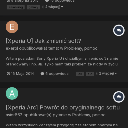
9 Sierpnia 2015
16 odpowiedzi
gwarancji postanowiłem, że w końcu wyrzucę system z
(i 4 więcej)
samsung
galaxy
beznadziejną nakładką od Play a potem przerzucę się na coś
lepszego. N...
[Xperia U] Jak zmienić soft?
exerpl
opublikował(a) temat w
Problemy, pomoc
Witam posiadam Sony Xperia U i chciałbym zmienić soft na nie
brandowany i np. JB. Tylko mam taki problem że nigdy w życiu
tego nie robiłem i nie wiem nawet jak mam się do tego zabrać.
16 Maja 2014
6 odpowiedzi
(i 2 więcej)
jak
ale
Czy mógłby ktoś poinstruować mnie krok po kroku jak to zrobić?
PS. Chcę zmienić soft z tego powodu że telefon str...
[Xperia Arc] Powrót do oryginalnego softu
asior662
opublikował(a) pytanie w
Problemy, pomoc
Witam wszystkich.Zacząłem przygodę z telefonem opartym na