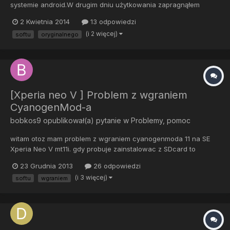
systemie android.W drugim dniu użytkowania zapragnąłem
zmienić oryginalny soft od sony-ericssona Xperii Arc S na
2 Kwietnia 2014
13 odpowiedzi
modowany cm-10-20131006-NIGHTLY-anzu.zip. . I tu zaczęły się
(i 2 więcej)
softu
oryginalnego
schody.Za bardzo się pospieszyłem i nie doczytałem,że tracę
opcje na...
[Xperia neo V ] Problem z wgraniem
CyanogenMod-a
bobkos9
opublikował(a) pytanie w
Problemy, pomoc
witam otoz mam problem z wgraniem cyanogenmoda 11 na SE
Xperia Neo V mt11i. gdy probuje zainstalowac z SDcard to
wyskakuje status7 i installation aborted. prosze o pomoc
23 Grudnia 2013
26 odpowiedzi
(i 3 więcej)
softu
wgraniem