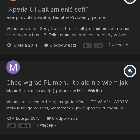
[Xperia U] Jak zmienić soft?
exerpl
opublikował(a) temat w
Problemy, pomoc
Witam posiadam Sony Xperia U i chciałbym zmienić soft na nie
brandowany i np. JB. Tylko mam taki problem że nigdy w życiu
tego nie robiłem i nie wiem nawet jak mam się do tego zabrać.
16 Maja 2014
6 odpowiedzi
(i 2 więcej)
jak
ale
Czy mógłby ktoś poinstruować mnie krok po kroku jak to zrobić?
PS. Chcę zmienić soft z tego powodu że telefon str...
Chcę wgrać PL menu itp ale nie wiem jak
ManieK.
opublikował(a) pytanie w
HTC Wildfire
Witam, zakupiłem od znajomego telefon "HTC Wildfire A3333"
który kupił go w Danii, wgrał tam w jakiś sposób PL menu, a
przez to że ja przywróciłem ustawienia fabryczne skasowało się
4 Lutego 2013
8 odpowiedzi
te menu, więc wpisałem w google "jak wgrać PL menu do HTC
(i 7 więcej)
jak
wiem
Wilfire A3333" no i wyświetliła mi się ta strona: w pierwsz...