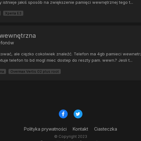
 istnieje jakiś sposób na zwiększenie pamięci wewnętrznej tego t...
Xperia E3
ć wewnętrzna
lefonów
ować, ale cięzko cokolwiek znaleźć. Telefon ma 4gb pamieci wewnetrzn
tuje telefon to bd mogl miec dostep do reszty pam. wewn.? Jesli t...
zna
Overmax Vertis 02 plus root
Polityka prywatności
Kontakt
Ciasteczka
© Copyright 2023