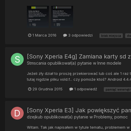
1 Marca 2016
3 odpowiedzi
brak miejsca
dw
[Sony Xperia E4g] Zamiana karty sd 
Stmscania
opublikował(a) pytanie w
Inne modele
Jeżeli zły dział to proszę przekierować lub coś ale 1 r
tutaj nigdzie pliku vold.f... czy pomoże ktoś? Android 4.4.
29 Grudnia 2015
1 odpowiedź
pamięć wewnętr
[Sony Xperia E3] Jak powiększyć pa
dzejkub
opublikował(a) pytanie w
Problemy, pomoc
Witam. Tak jak napisałem w tytule tematu, problemem w 