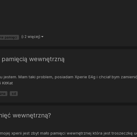
(i 2 więcej)
ie pamięci
z pamięcią wewnętrzną
az tu jestem. Mam taki problem, posiadam Xperie E4g i chciał bym zamien
4 KitKat
zna
sd
mięć wewnętrzną?
mojej xperii jest zbyt mało pamięci wewnętrznej która jest troszeczkę