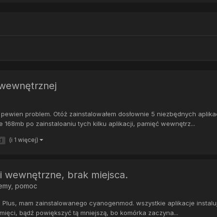
 wewnętrznej
ewien problem. Otóż zainstalowałem dosłownie 5 niezbędnych aplikacj
e 168mb po zainstaloaniu tych kilku aplikacji, pamięć wewnętrz...
(i 1 więcej)
d
 wewnętrzne, brak miejsca.
emy, pomoc
lus, mam zainstalowanego cyanogenmod. wszystkie aplikacje instalują 
amięci, bądź powiększyć tą mniejszą, bo komórka zaczyna...