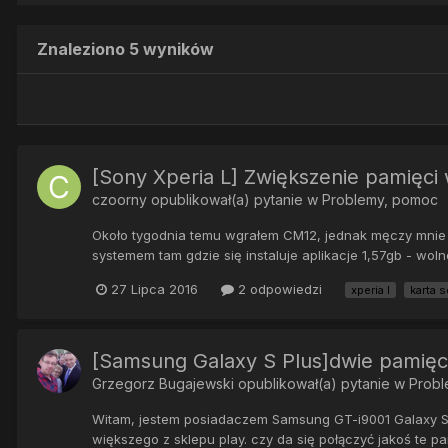
Znaleziono 5 wyników
[Sony Xperia L] Zwiększenie pamięci
czoorny
opublikował(a) pytanie w
Problemy, pomoc
Około tygodnia temu wgrałem CM12, jednak męczy mnie p
systemem tam gdzie się instaluje aplikacje 1,57gb - woln
27 Lipca 2016
2 odpowiedzi
xperia l
karta s
[Samsung Galaxy S Plus]dwie pamięci
Grzegorz Bugajewski
opublikował(a) pytanie w
Probl
Witam, jestem posiadaczem Samsung GT-i9001 Galaxy S P
większego z sklepu play. czy da się połączyć jakoś te p