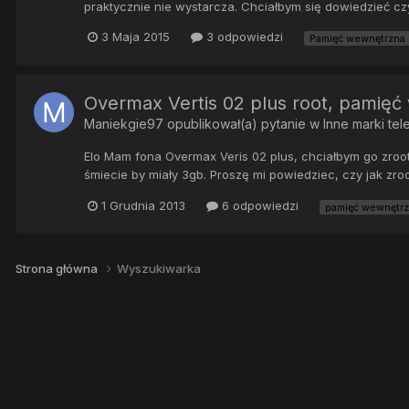
praktycznie nie wystarcza. Chciałbym się dowiedzieć czy
3 Maja 2015
3 odpowiedzi
Pamięć wewnętrzna
Overmax Vertis 02 plus root, pamię
Maniekgie97
opublikował(a) pytanie w
Inne marki te
Elo Mam fona Overmax Veris 02 plus, chciałbym go zroot
śmiecie by miały 3gb. Proszę mi powiedziec, czy jak zroo
1 Grudnia 2013
6 odpowiedzi
pamięć wewnętr
Strona główna
Wyszukiwarka