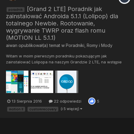
[Grand 2 LTE] Poradnik jak
poradnik
zainstalować Androida 5.1.1 (Lolipop) dla
totalnego Newbie. Rootowanie,
wygrywanie TWRP oraz flash romu
(MOTION LL 5.1.1)
aiwan
opublikował(a) temat w
Poradniki, Romy i Mody
Witam w moim pierwszym poradniku pokazującym jak
zainstalować Lolipopa na naszym Grandzie 2 LTE, na wstępie
chciałbym zaznaczyć że tracisz gwarancję telefonu oraz nie
odpowiadam za uszkodzone kart sd/telefony, jeżeli będziesz
postępował z instrukcją wszystko powinno się udać . Potrzebne
nam będzie...
13 Sierpnia 2016
22 odpowiedzi
5
(i 5 więcej)
motion ll
customrecovery