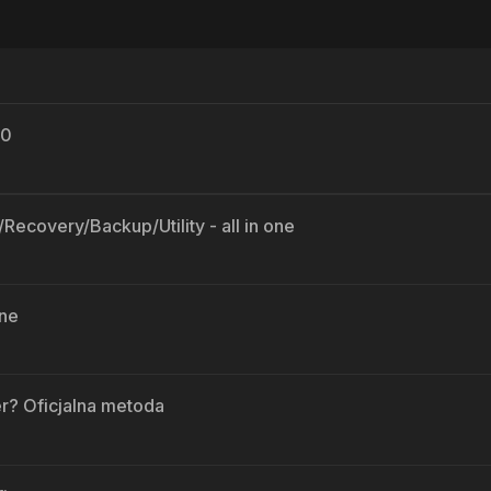
-0
covery/Backup/Utility - all in one
lne
r? Oficjalna metoda