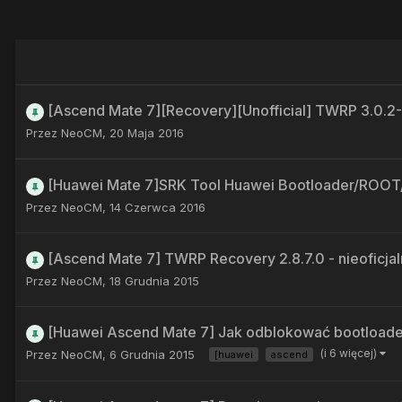
[Ascend Mate 7][Recovery][Unofficial] TWRP 3.0.2
Przez
NeoCM
,
20 Maja 2016
[Huawei Mate 7]SRK Tool Huawei Bootloader/ROOT/Re
Przez
NeoCM
,
14 Czerwca 2016
[Ascend Mate 7] TWRP Recovery 2.8.7.0 - nieoficja
Przez
NeoCM
,
18 Grudnia 2015
[Huawei Ascend Mate 7] Jak odblokować bootloade
(i 6 więcej)
Przez
NeoCM
,
6 Grudnia 2015
[huawei
ascend