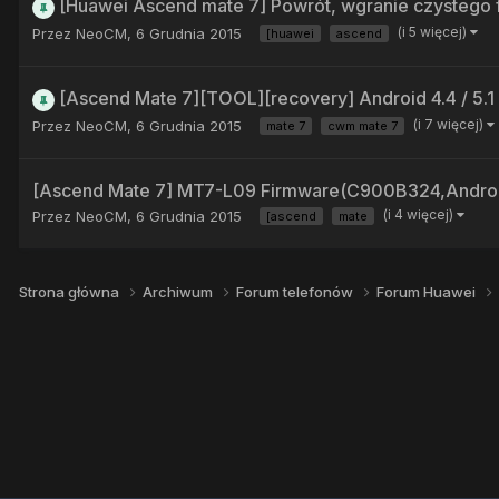
[Huawei Ascend mate 7] Powrót, wgranie czystego 
(i 5 więcej)
Przez
NeoCM
,
6 Grudnia 2015
[huawei
ascend
[Ascend Mate 7][TOOL][recovery] Android 4.4 / 5.1
(i 7 więcej)
Przez
NeoCM
,
6 Grudnia 2015
mate 7
cwm mate 7
[Ascend Mate 7] MT7-L09 Firmware(C900B324,Android 
(i 4 więcej)
Przez
NeoCM
,
6 Grudnia 2015
[ascend
mate
Strona główna
Archiwum
Forum telefonów
Forum Huawei