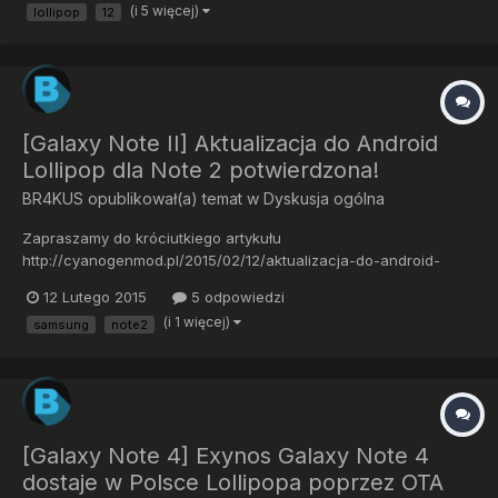
(i 5 więcej)
lollipop
12
[Galaxy Note II] Aktualizacja do Android
Lollipop dla Note 2 potwierdzona!
BR4KUS
opublikował(a) temat w
Dyskusja ogólna
Zapraszamy do króciutkiego artykułu
http://cyanogenmod.pl/2015/02/12/aktualizacja-do-android-
lollipop-dla-galaxy-note-ii-potwierdzona/
12 Lutego 2015
5 odpowiedzi
(i 1 więcej)
samsung
note2
[Galaxy Note 4] Exynos Galaxy Note 4
dostaje w Polsce Lollipopa poprzez OTA