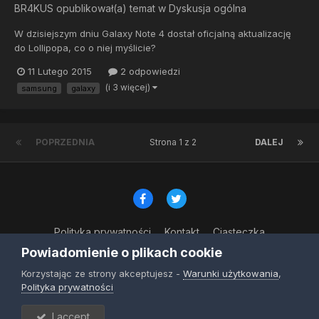
BR4KUS
opublikował(a) temat w
Dyskusja ogólna
W dzisiejszym dniu Galaxy Note 4 dostał oficjalną aktualizację
do Lollipopa, co o niej myślicie?
http://cyanogenmod.pl/2015/02/11/exynos-galaxy-note-4-
11 Lutego 2015
2 odpowiedzi
dostaje-w-polsce-lollipopa-poprzez-ota/
(i 3 więcej)
samsung
galaxy
POPRZEDNIA
Strona 1 z 2
DALEJ
Polityka prywatności
Kontakt
Ciasteczka
© Copyright 2023
Powiadomienie o plikach cookie
Powered by Invision Community
Korzystając ze strony akceptujesz -
Warunki użytkowania
,
Polityka prywatności
I accept