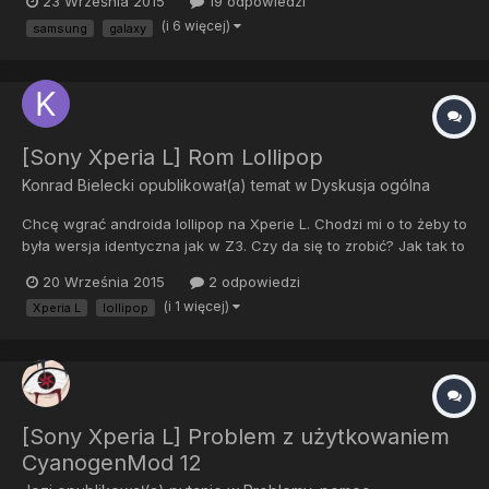
23 Września 2015
19 odpowiedzi
blokady będą powiadomienia np gdy coś się pobiera itp.
(i 6 więcej)
samsung
galaxy
Znalazłem aplikację Floatify ale ona nie pokazuje wszystkic...
[Sony Xperia L] Rom Lollipop
Konrad Bielecki
opublikował(a) temat w
Dyskusja ogólna
Chcę wgrać androida lollipop na Xperie L. Chodzi mi o to żeby to
była wersja identyczna jak w Z3. Czy da się to zrobić? Jak tak to
w jaki sposób?
20 Września 2015
2 odpowiedzi
(i 1 więcej)
Xperia L
lollipop
[Sony Xperia L] Problem z użytkowaniem
CyanogenMod 12