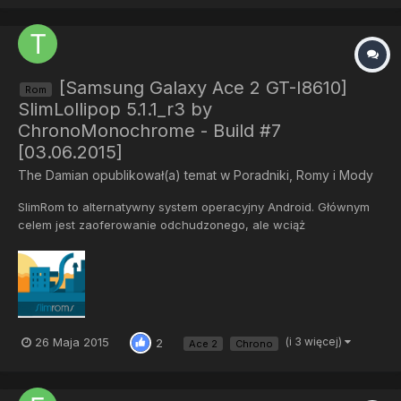
ROMie by...
[Samsung Galaxy Ace 2 GT-I8610]
Rom
SlimLollipop 5.1.1_r3 by
ChronoMonochrome - Build #7
[03.06.2015]
The Damian
opublikował(a) temat w
Poradniki, Romy i Mody
SlimRom to alternatywny system operacyjny Android. Głównym
celem jest zaoferowanie odchudzonego, ale wciąż
funkcjonalnego romu.SlimLP jest obecnie w fazie alpha, niektóre
ustawienia są już na miejscu, wiele jeszcze brakuje, a przyjdzie
z czasem. Bądź na bieżąco! Znane bugi: Nie działa nagrywanie
au...
26 Maja 2015
(i 3 więcej)
2
Ace 2
Chrono