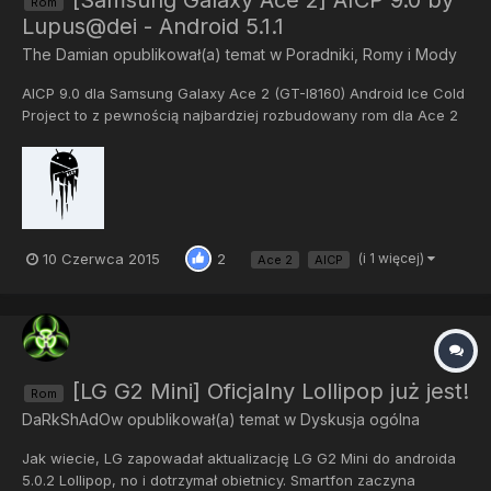
[Samsung Galaxy Ace 2] AICP 9.0 by
Rom
Lupus@dei - Android 5.1.1
The Damian
opublikował(a) temat w
Poradniki, Romy i Mody
AICP 9.0 dla Samsung Galaxy Ace 2 (GT-I8160) Android Ice Cold
Project to z pewnością najbardziej rozbudowany rom dla Ace 2
bazowany na lollipopie. Tworzony na podstawie CyanogenMod
system to doskonały wybór dla osób, które lubią różnorakie
bajery w Androidzie. Posiada funkcje takie jak gesty, czy w...
10 Czerwca 2015
(i 1 więcej)
2
Ace 2
AICP
[LG G2 Mini] Oficjalny Lollipop już jest!
Rom
DaRkShAdOw
opublikował(a) temat w
Dyskusja ogólna
Jak wiecie, LG zapowadał aktualizację LG G2 Mini do androida
5.0.2 Lollipop, no i dotrzymał obietnicy. Smartfon zaczyna