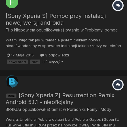
[Sony Xperia S] Pomoc przy instalacji
nowej wersji androida
Filip Niepowiem
opublikował(a) pytanie w
Problemy, pomoc
Witam, więc tak jak w temacie jestem całkiem nowy i
niedoświadczony w sprawach instalacji takich rzeczy na telefon
, może conieco sie orientuje ale potrzebuje pomocy w instalacji
17 Maja 2015
3 odpowiedzi
lollipopa o ile jest to mozliwe na sony xperie s z góry wielkie
(i 4 więcej)
nowy room
root
dzięki i jeśli ktoś mi naprawde pomoże może mi uwierzyć n...
[Sony Xperia Z] Resurrection Remix
Rom
Android 5.1.1 - nieoficjalny
BR4KUS
opublikował(a) temat w
Poradniki, Romy i Mody
Wersja: Unofficial Pobierz ostatni build Pobierz Gapps i SuperSU
Full wipe Sflashuj ROM przez najnowsze CWM/TWRP Sflashuj