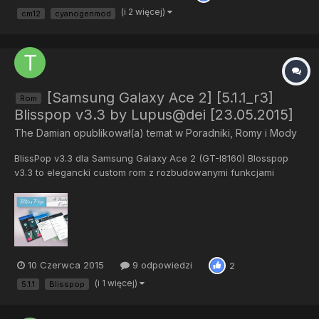
(i 2 więcej)
cm12
cyanogenmod
[Samsung Galaxy Ace 2] [5.1.1_r3]
Rom
Blisspop v3.3 by Lupus@dei [23.05.2015]
The Damian
opublikował(a) temat w
Poradniki, Romy i Mody
BlissPop v3.3 dla Samsung Galaxy Ace 2 (GT-I8160) Blosspop
v3.3 to elegancki custom rom z rozbudowanymi funkcjami
bazowany na lollipopie 5.1.1. Niestety prace nad jego tworzeniem
ustały, lecz nadal możemy korzystać z ostatniego wydania.
Znane bugi: -Nie działa nagrywanie kamerą. -Wifi może nie dz...
10 Czerwca 2015
9 odpowiedzi
2
(i 1 więcej)
5.1.1
Blisspop