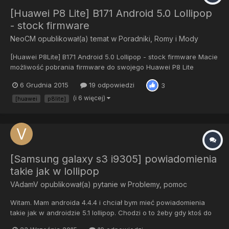
[Huawei P8 Lite] B171 Android 5.0 Lollipop
- stock firmware
NeoCM
opublikował(a) temat w
Poradniki, Romy i Mody
[Huawei P8Lite] B171 Android 5.0 Lollipop - stock firmware Macie
możliwość pobrania firmware do swojego Huawei P8 Lite
Pobierz: http://www.carbontesla.com/2015/11/huawei-p8-lite-
6 Grudnia 2015
19 odpowiedzi
3
b171-android-5-0-lollipop-firmware/
(i 6 więcej)
[huawei
p8lite]
[Samsung galaxy s3 i9305] powiadomienia
takie jak w lollipop
VAdamV
opublikował(a) pytanie w
Problemy, pomoc
Witam. Mam androida 4.4.4 i chciał bym mieć powiadomienia
takie jak w androidzie 5.1 lollipop. Chodzi o to żeby gdy ktoś do
mnie napisał u góry wysunie się powiadomienie i np na ekranie