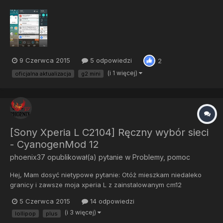
otrzymywać aktualizację OTA. Plik waży niecałe 800MB, jednak
jeśli ktoś jeszcze nie otrzymał aktualizacji niech uzbroi się w
cierpliwość, gdyż za kilka godzin, powinniście otrzymać...
9 Czerwca 2015
5 odpowiedzi
2
(i 1 więcej)
oficjalna aktualizacja
g2 mini
[Sony Xperia L C2104] Ręczny wybór sieci
- CyanogenMod 12
phoenix37
opublikował(a) pytanie w
Problemy, pomoc
Hej, Mam dosyć nietypowe pytanie: Otóż mieszkam niedaleko
granicy i zawsze moja xperia L z zainstalowanym cm12
przełącza się na sieć niemiecką Vodafone :/ Jest to strasznie
5 Czerwca 2015
14 odpowiedzi
uciążliwe i za każdym razem muszę wejść w ustawienia i
(i 3 więcej)
lollipop
plus
kilkanaście razy klikać sieć PLUS aby przełączyło...w stockowym