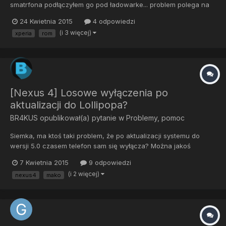
smatrfona podłączyłem go pod ładowarke... problem polega na
tym ze ładuje się max do 83% baterii... Dalej nie pojdzie Wie ktoś
24 Kwietnia 2015
4 odpowiedzi
może o co chodzi spotkal sie kiedys z podobnym problemem?
(i 3 więcej)
xperia
rom
Pozdrawiam Krzysiek Lukinar
[Nexus 4] Losowe wyłączenia po
aktualizacji do Lollipopa?
BR4KUS
opublikował(a) pytanie w
Problemy, pomoc
Siemka, ma ktoś taki problem, że po aktualizacji systemu do
wersji 5.0 czasem telefon sam się wyłącza? Można jakoś
rozwiązać taki problem?
7 Kwietnia 2015
9 odpowiedzi
(i 2 więcej)
nexus4
mako