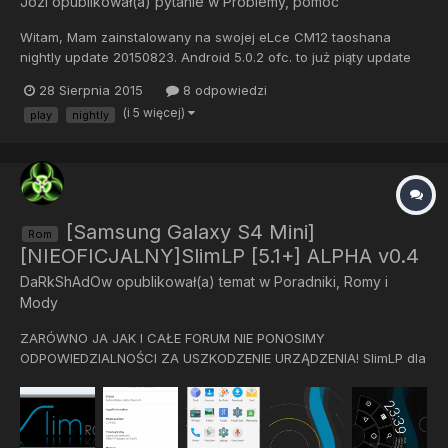
Jozi
opublikował(a) pytanie w
Problemy, pomoc
Witam, Mam zainstalowany na swojej eLce CM12 taoshana
nightly update 20150823. Android 5.0.2 ofc. to już piąty update
jaki instaluje i nie widzę poprawek błędów albo może okaże się
28 Sierpnia 2015
8 odpowiedzi
(mam nadzieje), ze to ja jestem ślepy albo coś źle zrobiłem. 1. nie
(i 5 więcej)
play
nightly
mogę ustawić własnego dzwonka. W ustawieniach...
[Samsung Galaxy S4 Mini]
Rom
[NIEOFICJALNY]SlimLP [5.1+] ALPHA v0.4
DaRkShAdOw
opublikował(a) temat w
Poradniki, Romy i
Mody
ZARÓWNO JA JAK I CAŁE FORUM NIE PONOSIMY
ODPOWIEDZIALNOŚCI ZA USZKODZENIE URZĄDZENIA! SlimLP dla
S4 Mini: Screenshoty: Download: RC1 ALPHA v0.3 bez
optymalizacji buildów: SlimLP for GT-I9190 RC1 ALPHA v0.3
(2015-06-08) SlimLP dla GT-I9195 RC1 ALPHA v0.3 (2015-06-08)
RC3 ALPHA v0.4 z optym...