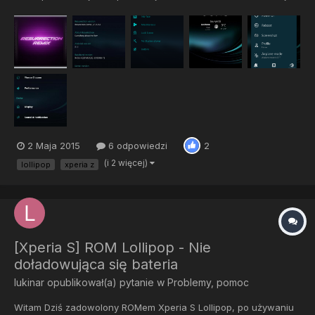
Gapps Sflashuj SuperSU Zrestartuj telefon ROM:
https://www.androidfilehost.com/?w=files&flid=29122 Gapps:
http://gapps.cyanogenmod.pl/ SuperSU:
https://www.androidfilehost....
2 Maja 2015
6 odpowiedzi
2
(i 2 więcej)
lollipop
xperia z
[Xperia S] ROM Lollipop - Nie
doładowująca się bateria
lukinar
opublikował(a) pytanie w
Problemy, pomoc
Witam Dziś zadowolony ROMem Xperia S Lollipop, po używaniu