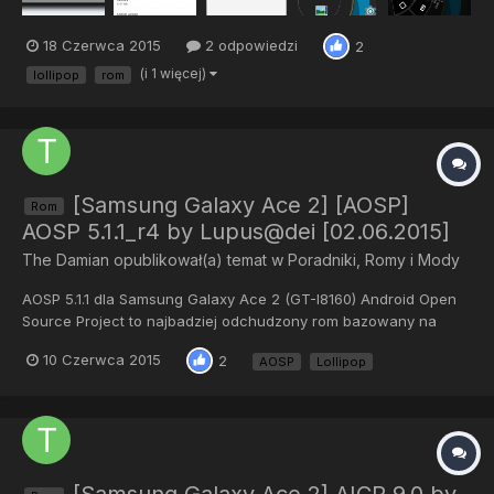
18 Czerwca 2015
2 odpowiedzi
2
(i 1 więcej)
lollipop
rom
[Samsung Galaxy Ace 2] [AOSP]
Rom
AOSP 5.1.1_r4 by Lupus@dei [02.06.2015]
The Damian
opublikował(a) temat w
Poradniki, Romy i Mody
AOSP 5.1.1 dla Samsung Galaxy Ace 2 (GT-I8160) Android Open
Source Project to najbadziej odchudzony rom bazowany na
lollipopie. Dzięki temu zyskuje na wydajności. Znane bugi: -Nie
10 Czerwca 2015
2
AOSP
Lollipop
działa nagrywanie kamerą. Źródło: http://forum.xda-
developers.com/galaxy-ace/ace-2-develop/rom-aosp-5-1-1r4-
t3125343...