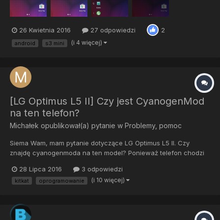
26 Kwietnia 2016
27 odpowiedzi
2
(i 4 więcej)
android
s3 mini
[LG Optimus L5 II] Czy jest CyanogenMod
na ten telefon?
Michałek
opublikował(a) pytanie w
Problemy, pomoc
Siema Wam, mam pytanie dotyczące LG Optimus L5 II. Czy
znajdę cyanogenmoda na ten model? Ponieważ telefon chodzi
bardzo słabo na Androidzie 4.1.2 i chciałbym go zmienić. Czy
28 Lipca 2016
3 odpowiedzi
moglibyście mi podesłać linki do takich roomów? I jeszcze jedno,
(i 10 więcej)
kitkat
oprogramowanie
czy moge wgrać na L5 II oprogramowanie cm przeznaczone na
zwy...