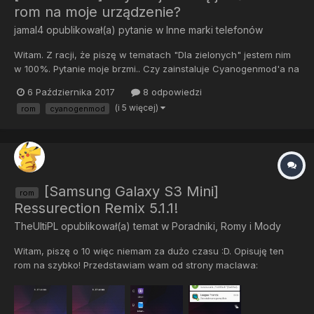
rom na moje urządzenie?
jamal4
opublikował(a) pytanie w
Inne marki telefonów
Witam. Z racji, że piszę w tematach "Dla zielonych" jestem nim
w 100%. Pytanie moje brzmi.. Czy zainstaluje Cyanogenmod'a na
mojego smartfona TP Link C5L ? Posiadam Android 5.1.1 Lollipop.
6 Października 2017
8 odpowiedzi
Nie znalazłem w sieci nic na temat tego, że obsługuje cyanomod
(i 5 więcej)
rom
cyanogenmod
ten telefon. Powie Mi ktoś, czy d...
[Samsung Galaxy S3 Mini]
rom
Ressurection Remix 5.1.1!
TheUltiPL
opublikował(a) temat w
Poradniki, Romy i Mody
Witam, piszę o 10 więc niemam za dużo czasu :D. Opisuję ten
rom na szybko! Przedstawiam wam od strony maclawa:
Ressurection Remix na S3 MINI! Jest to pierwsze wydanie, ale
rom stabilny XD.Rom jest położony na AOSP,CM 12.1,Slim,Omni co
sprawia ogromną przyjemność podczas użytk...