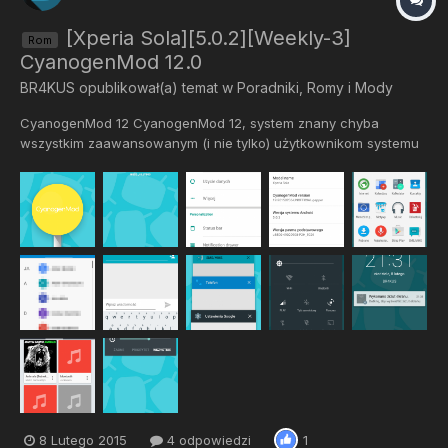
[Xperia Sola][5.0.2][Weekly-3]
Rom
CyanogenMod 12.0
BR4KUS
opublikował(a) temat w
Poradniki, Romy i Mody
CyanogenMod 12 CyanogenMod 12, system znany chyba
wszystkim zaawansowanym (i nie tylko) użytkownikom systemu
Android. Instalacja systemu: 1/Sflashuj kernel (boot.img) z zip`u z
ROM`em 2/ Wejdź do TWRP Recovery 3/Wykonaj Wipe System,
Data, Cache oraz Dalvik-Cache 4/Zainstaluj zip 5/Zainstaluj
PIC...
8 Lutego 2015
4 odpowiedzi
1