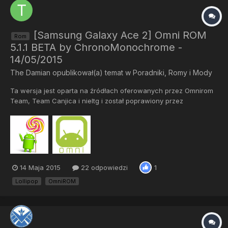
[Samsung Galaxy Ace 2] Omni ROM
Rom
5.1.1 BETA by ChronoMonochrome -
14/05/2015
The Damian
opublikował(a) temat w
Poradniki, Romy i Mody
Ta wersja jest oparta na źródłach oferowanych przez Omnirom
Team, Team Canjica i nieltg i został poprawiony przez
kompilatora. Jest w fazie beta, więc nie wymagaj zbyt wiele,
jednak, prawdopodobnie, można się spodziewać poprawek w
najbliższym czasie. Narazie nie ma wsparcia dla codinap. Znane
bugi...
14 Maja 2015
22 odpowiedzi
1
Lollipop
OmniROM