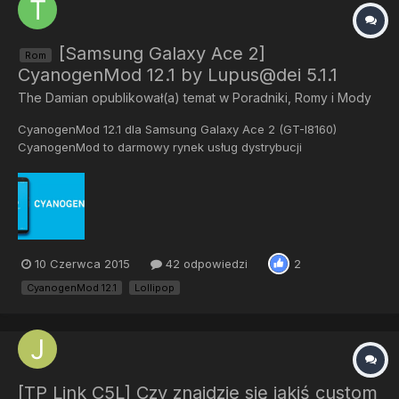
[Samsung Galaxy Ace 2]
Rom
CyanogenMod 12.1 by Lupus@dei 5.1.1
The Damian
opublikował(a) temat w
Poradniki, Romy i Mody
CyanogenMod 12.1 dla Samsung Galaxy Ace 2 (GT-I8160)
CyanogenMod to darmowy rynek usług dystrybucji
oprogramowania Android 5.1 (Lollipop), który został
zaprojektowany, aby zwiększyć wydajność i niezawodność
urządzenia. Znane bugi: -Nie działa nagrywanie kamerą. Źródło:
http://forum.xda-developers...
10 Czerwca 2015
42 odpowiedzi
2
CyanogenMod 12.1
Lollipop
[TP Link C5L] Czy znajdzie się jakiś custom