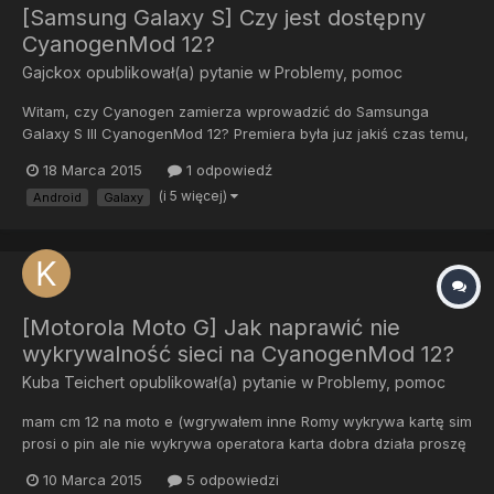
[Samsung Galaxy S] Czy jest dostępny
CyanogenMod 12?
Gajckox
opublikował(a) pytanie w
Problemy, pomoc
Witam, czy Cyanogen zamierza wprowadzić do Samsunga
Galaxy S III CyanogenMod 12? Premiera była juz jakiś czas temu,
a bardzo chciałbym Lizaka. Czy w ogóle jest możliwość, aby
18 Marca 2015
1 odpowiedź
CM12 powstał na S III, bo uważam że ten telefon nie jest az taki
(i 5 więcej)
Android
Galaxy
stary. Samsung juz go porzucił na KK, a Cyanogen daje nadzie...
[Motorola Moto G] Jak naprawić nie
wykrywalność sieci na CyanogenMod 12?
Kuba Teichert
opublikował(a) pytanie w
Problemy, pomoc
mam cm 12 na moto e (wgrywałem inne Romy wykrywa kartę sim
prosi o pin ale nie wykrywa operatora karta dobra działa proszę
o pomoc albo ewentualnie jaki plik fastboota do flash chyba
10 Marca 2015
5 odpowiedzi
modem non-flos.bin z góry dziękuję