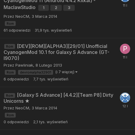
CyanogenMod 11 (Android 4.4.2 Kitkat) -
MaclawStudio
1
2
3
Przez
NeoCM
,
3 Marca 2014
Rom
61
odpowiedzi
31,9 tys.
wyświetleń
[DEV][ROM][ALPHA3][29/01] Unofficial
Rom
CyanogenMod 10.1 for Galaxy S Advance (GT-
I9070)
Przez
Pawliniak
,
8 Lutego 2013
(i 7 więcej)
Rom
devromalpha32901
6
odpowiedzi
7,7 tys.
wyświetleń
[Galaxy S Advance] [4.4.2][Team P8] Dirty
Rom
Unicorns ★
Przez
NeoCM
,
3 Marca 2014
Rom
0
odpowiedzi
2,1 tys.
wyświetleń