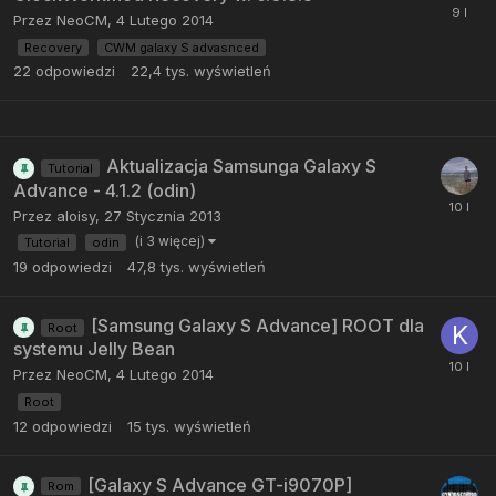
Przez
NeoCM
,
4 Lutego 2014
Recovery
CWM galaxy S advasnced
22
odpowiedzi
22,4 tys.
wyświetleń
Aktualizacja Samsunga Galaxy S
Tutorial
Advance - 4.1.2 (odin)
Przez
aloisy
,
27 Stycznia 2013
(i 3 więcej)
Tutorial
odin
19
odpowiedzi
47,8 tys.
wyświetleń
[Samsung Galaxy S Advance] ROOT dla
Root
systemu Jelly Bean
Przez
NeoCM
,
4 Lutego 2014
Root
12
odpowiedzi
15 tys.
wyświetleń
[Galaxy S Advance GT-i9070P]
Rom