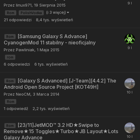
Przez
linux971
,
19 Sierpnia 2015
(i 3 więcej)
Rom
PolishVodka
21
odpowiedzi
8,4 tys.
wyświetleń
[Samsung Galaxy S Advance]
Rom
CyanogenMod 11 stabilny - nieoficjalny
Przez
Pawliniak
,
1 Maja 2015
rom
6
odpowiedzi
6 tys.
wyświetleń
[Galaxy S Advanced] [J-Team][4.4.2] The
Rom
Android Open Source Project [KOT49H]
Przez
NeoCM
,
3 Marca 2014
Rom
1
odpowiedź
2,2 tys.
wyświetleń
[23/11]JetMOD™ 3.2 HD★Swipe to
Rom
Remove★15 Toggles★Turbo★JB Layout★Lots
Galaxy Advance