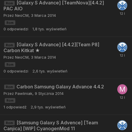
[Galaxy S Advance] [TeamNova][4.4.2]
Rom
PAC AIO
Przez
NeoCM
,
3 Marca 2014
Rom
0
odpowiedzi
1,8 tys.
wyświetleń
[Galaxy S Advance] [4.4.2][Team P8]
Rom
Carbon Kitkat ★
Przez
NeoCM
,
3 Marca 2014
Rom
0
odpowiedzi
2,6 tys.
wyświetleń
Carbon Samsung Galaxy Advance 4.4.2
Rom
Przez
Pawliniak
,
9 Stycznia 2014
Rom
1
odpowiedź
2,9 tys.
wyświetleń
[Samsung Galaxy S Advence] [Team
Rom
Canjica] [WIP] CyanogenMod 11