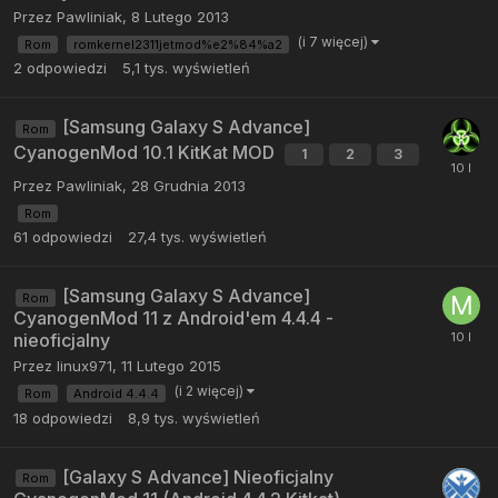
Przez
Pawliniak
,
8 Lutego 2013
(i 7 więcej)
Rom
romkernel2311jetmod%e2%84%a2
2
odpowiedzi
5,1 tys.
wyświetleń
[Samsung Galaxy S Advance]
Rom
CyanogenMod 10.1 KitKat MOD
1
2
3
Przez
Pawliniak
,
28 Grudnia 2013
Rom
61
odpowiedzi
27,4 tys.
wyświetleń
[Samsung Galaxy S Advance]
Rom
CyanogenMod 11 z Android'em 4.4.4 -
nieoficjalny
Przez
linux971
,
11 Lutego 2015
(i 2 więcej)
Rom
Android 4.4.4
18
odpowiedzi
8,9 tys.
wyświetleń
[Galaxy S Advance] Nieoficjalny
Rom