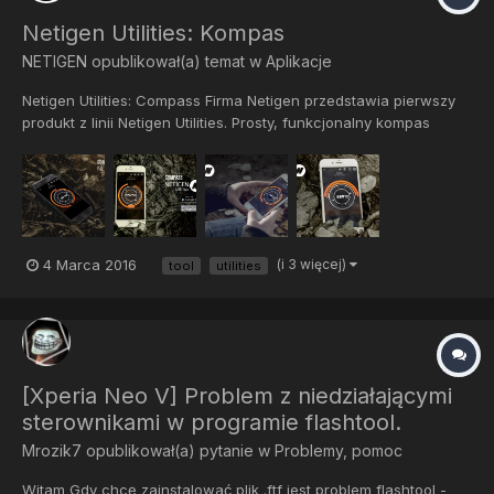
Netigen Utilities: Kompas
NETIGEN
opublikował(a) temat w
Aplikacje
Netigen Utilities: Compass Firma Netigen przedstawia pierwszy
produkt z linii Netigen Utilities. Prosty, funkcjonalny kompas
pozwala określić obrać właściwy kierunek, nieważne gdzie
właśnie się znajdujesz. Jedyne czego potrzebujesz to twój
smartphone! Estetycz...
4 Marca 2016
(i 3 więcej)
tool
utilities
[Xperia Neo V] Problem z niedziałającymi
sterownikami w programie flashtool.
Mrozik7
opublikował(a) pytanie w
Problemy, pomoc
Witam Gdy chcę zainstalować plik .ftf jest problem flashtool -