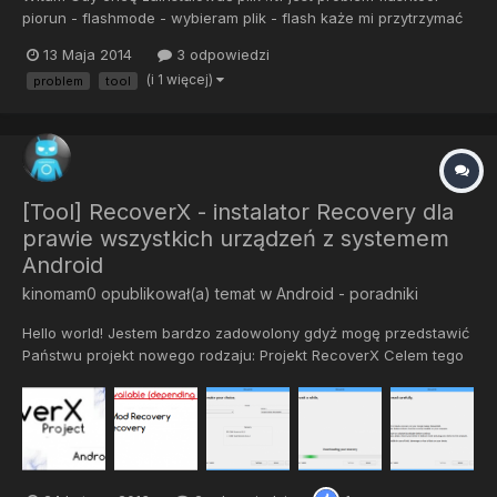
piorun - flashmode - wybieram plik - flash każe mi przytrzymać
przycisk cofnięcia i podłączyć USB okienko z obrazkiem się
13 Maja 2014
3 odpowiedzi
zamyka i takie logi: 13/039/2014 10:39:13 - INFO - Please connect
(i 1 więcej)
problem
tool
your device into flashmode. 13/039/2014 10:39:27...
[Tool] RecoverX - instalator Recovery dla
prawie wszystkich urządzeń z systemem
Android
kinomam0
opublikował(a) temat w
Android - poradniki
Hello world! Jestem bardzo zadowolony gdyż mogę przedstawić
Państwu projekt nowego rodzaju: Projekt RecoverX Celem tego
projektu jest zebranie WSZYSTKICH recovery na WSZYSTKIE
urządzenia z systemem Android w JEDNYM narzędziu. RecoverX
jest kodowany w C + +, dzięki QtSDK i pozwalają zainstalować
CWM...