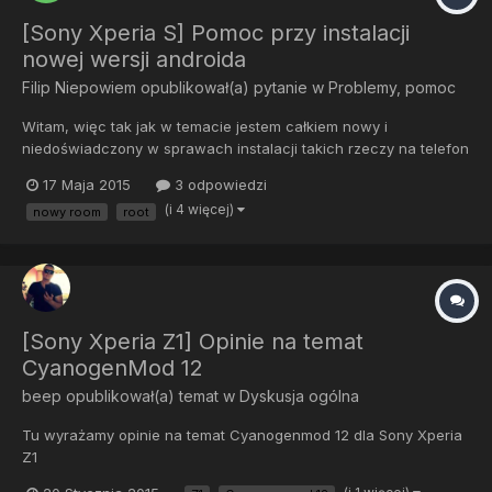
[Sony Xperia S] Pomoc przy instalacji
nowej wersji androida
Filip Niepowiem
opublikował(a) pytanie w
Problemy, pomoc
Witam, więc tak jak w temacie jestem całkiem nowy i
niedoświadczony w sprawach instalacji takich rzeczy na telefon
, może conieco sie orientuje ale potrzebuje pomocy w instalacji
17 Maja 2015
3 odpowiedzi
lollipopa o ile jest to mozliwe na sony xperie s z góry wielkie
(i 4 więcej)
nowy room
root
dzięki i jeśli ktoś mi naprawde pomoże może mi uwierzyć n...
[Sony Xperia Z1] Opinie na temat
CyanogenMod 12
beep
opublikował(a) temat w
Dyskusja ogólna
Tu wyrażamy opinie na temat Cyanogenmod 12 dla Sony Xperia
Z1