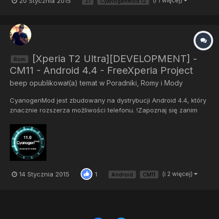
20 Stycznia 2015
(i 1 więcej)
Z1
Cyanogenmod 12
[Xperia T2 Ultra][DEVELOPMENT] -
Rom
CM11 - Android 4.4 - FreeXperia Project
beep
opublikował(a) temat w
Poradniki, Romy i Mody
CyanogenMod jest zbudowany na dystrybucji Android 4.4, który
znacznie rozszerza możliwości telefonu. !Zapoznaj się zanim
zdecydujesz się na kolejny krok! * Instalując ten Rom, tracisz
gwarancję! * Forum.Cyanogenmod.pl nie ponosi
odpowiedzialności za Ucegłowienie twojego Smartphone oraz
karty S...
14 Stycznia 2015
(i 2 więcej)
1
Android
CM11