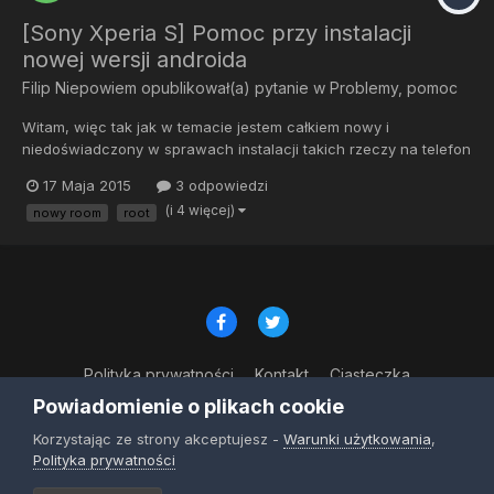
[Sony Xperia S] Pomoc przy instalacji
nowej wersji androida
Filip Niepowiem
opublikował(a) pytanie w
Problemy, pomoc
Witam, więc tak jak w temacie jestem całkiem nowy i
niedoświadczony w sprawach instalacji takich rzeczy na telefon
, może conieco sie orientuje ale potrzebuje pomocy w instalacji
17 Maja 2015
3 odpowiedzi
lollipopa o ile jest to mozliwe na sony xperie s z góry wielkie
(i 4 więcej)
nowy room
root
dzięki i jeśli ktoś mi naprawde pomoże może mi uwierzyć n...
Polityka prywatności
Kontakt
Ciasteczka
© Copyright 2023
Powiadomienie o plikach cookie
Powered by Invision Community
Korzystając ze strony akceptujesz -
Warunki użytkowania
,
Polityka prywatności