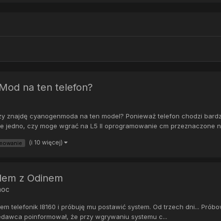
nMod na ten telefon?
y znajdę cyanogenmoda na ten model? Ponieważ telefon chodzi bardzo 
cze jedno, czy moge wgrać na L5 II oprogramowanie cm przeznaczone na
(i 10 więcej)
mowanie
blem z Odinem
moc
 telefonik I8160 i próbuję mu postawić system. Od trzech dni... Prób
rzedawca poinformował, że przy wgrywaniu systemu c...