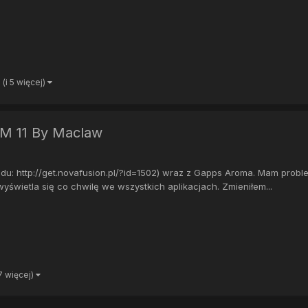
(i 5 więcej)
CM 11 By Maclaw
u: http://get.novafusion.pl/?id=1502) wraz z Gapps Aroma. Mam problem
yświetla się co chwilę we wszystkich aplikacjach. Zmieniłem...
 7 więcej)