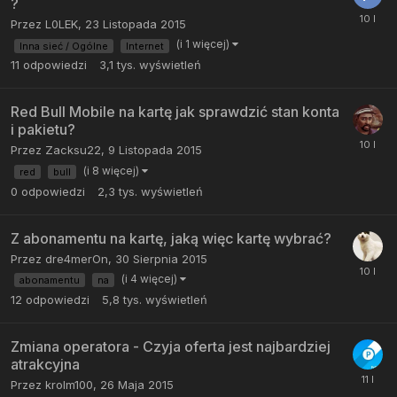
?
Przez
L0LEK
,
23 Listopada 2015
(i 1 więcej)
Inna sieć / Ogólne
Internet
11
odpowiedzi
3,1 tys.
wyświetleń
Red Bull Mobile na kartę jak sprawdzić stan konta
i pakietu?
Przez
Zacksu22
,
9 Listopada 2015
(i 8 więcej)
red
bull
0
odpowiedzi
2,3 tys.
wyświetleń
Z abonamentu na kartę, jaką więc kartę wybrać?
Przez
dre4merOn
,
30 Sierpnia 2015
(i 4 więcej)
abonamentu
na
12
odpowiedzi
5,8 tys.
wyświetleń
Zmiana operatora - Czyja oferta jest najbardziej
atrakcyjna
Przez
krolm100
,
26 Maja 2015