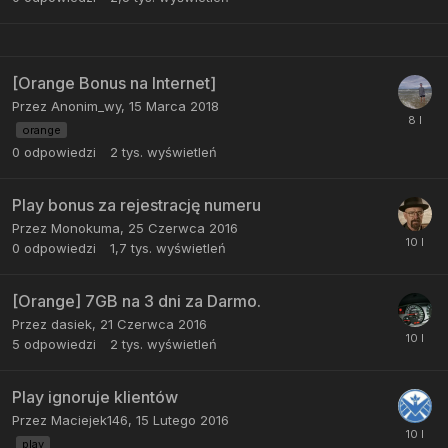
[Orange Bonus na Internet]
Przez
Anonim_wy
,
15 Marca 2018
orange
0
odpowiedzi
2 tys.
wyświetleń
Play bonus za rejestrację numeru
Przez
Monokuma
,
25 Czerwca 2016
0
odpowiedzi
1,7 tys.
wyświetleń
[Orange] 7GB na 3 dni za Darmo.
Przez
dasiek
,
21 Czerwca 2016
5
odpowiedzi
2 tys.
wyświetleń
Play ignoruje klientów
Przez
Maciejek146
,
15 Lutego 2016
play