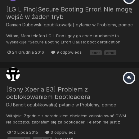
[LG L Fino]Secure Booting Error! Nie mogę
wejść w żaden tryb
Damian Dubowski
opublikował(a) pytanie w
Problemy, pomoc
Witam, Mam telefon LG L Fino i gdy go chce uruchomić to
wyskakuje "Secure Booting Error! Cause: boot certification
verifyr". Nie mogę wejść w żaden tryb bo wyskakuje
24 Grudnia 2016
9 odpowiedzi
boot
error
logo(czasem bez) i napis "Secure Booting Error! Cause: boot
certification verify". Telefon wykrywa jako dysk wymienny z
dwoma fol...
[Sony Xperia E3] Problem z
odblokowaniem bootloadera
DJ Bandit
opublikował(a) pytanie w
Problemy, pomoc
Witajcie! Zgodnie z poradnikiem chciałem zainstalować CWM.
Na początku zabrałem się za bootloader. Telefon nie jest z
Orange (Root allowed:YES) Zainstalowałem flashtool, adb,
10 Lipca 2015
3 odpowiedzi
fastboot. Po kliknięciu we flashtool BLU wyłączyłem telefon i