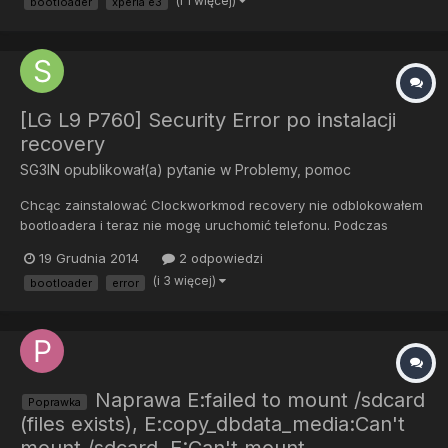
(i 1 więcej)
bootloader
xperia e3
podłączyłem trzymając vol- do komputera. Problem jest taki,...
[LG L9 P760] Security Error po instalacji
recovery
SG3IN
opublikował(a) pytanie w
Problemy, pomoc
Chcąc zainstalować Clockworkmod recovery nie odblokowałem
bootloadera i teraz nie mogę uruchomić telefonu. Podczas
włączania pokazuje się logo LG i pod nim Security Error. Jak
19 Grudnia 2014
2 odpowiedzi
mogę to naprawić?
(i 3 więcej)
bootloader
error
Naprawa E:failed to mount /sdcard
Poprawka
(files exists), E:copy_dbdata_media:Can't