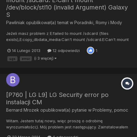
mount /sdcard. E:Can't mount
/dev/block/stl10 (invalid Argument) Galaxy
S
Pawliniak
opublikował(a) temat w
Poradniki, Romy i Mody
Jeżeli masz problem z E:failed to mount /sdcard (files
exists),E:copy_dbdata_media:Can't mount /sdcard.E:Can't mount
/dev/block/stl10 (invalid Argument)To ten fix jest dla Ciebie Co
14 Lutego 2013
12 odpowiedzi
1
jest potrzebne ? TelefonOdindbdata.rfs.tarDownload: dbdata.zip
Instrukcja instalacji: Pobieramy plikOdpalamy odina...
(i 3 więcej)
sgs
error
[P760 | LG L9] LG Security error po
instalacji CM
Bernard Mrozek
opublikował(a) pytanie w
Problemy, pomoc
Witam. Jestem tutaj nowy, więc proszę o odrobinę
wyrozumiałości;). Mój problem jest następujący. Zainstalowałem
nowy ROM w wersji v10a (downgrade za pomocą tego tutka:
22 Marca 2014
4 odpowiedzi