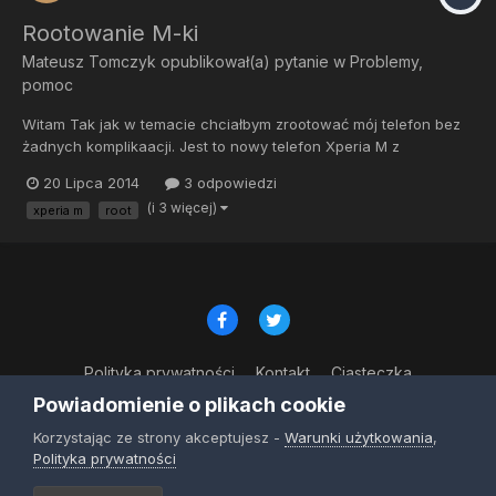
Rootowanie M-ki
Mateusz Tomczyk
opublikował(a) pytanie w
Problemy,
pomoc
Witam Tak jak w temacie chciałbym zrootować mój telefon bez
żadnych komplikaacji. Jest to nowy telefon Xperia M z
możliwością odblokowania bootloadera na androdzie 4.3. Jest
20 Lipca 2014
3 odpowiedzi
nie brandowany, od producenta. Jestem zielony w tych
(i 3 więcej)
xperia m
root
sprawach dlatego potrzebuję instrukcji krok po kroku. Najlepiej
aby była...
Polityka prywatności
Kontakt
Ciasteczka
© Copyright 2023
Powiadomienie o plikach cookie
Powered by Invision Community
Korzystając ze strony akceptujesz -
Warunki użytkowania
,
Polityka prywatności