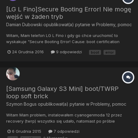
[LG L Fino]Secure Booting Error! Nie mogę
wejść w żaden tryb
Damian Dubowski
opublikował(a) pytanie w
Problemy, pomoc
Witam, Mam telefon LG L Fino i gdy go chce uruchomić to
wyskakuje "Secure Booting Error! Cause: boot certification
verifyr". Nie mogę wejść w żaden tryb bo wyskakuje
24 Grudnia 2016
9 odpowiedzi
boot
error
logo(czasem bez) i napis "Secure Booting Error! Cause: boot
certification verify". Telefon wykrywa jako dysk wymienny z
dwoma fol...
[Samsung Galaxy S3 Mini] boot/TWRP
loop soft brick
Szymon Bogus
opublikował(a) pytanie w
Problemy, pomoc
Witam Mam problem, instalowałem cyanogenmoda 12 przez
recovery (twrp) wszystko się udało, natomiast po próbie
formatowania karty sd (poprzez ustawienia nie recovery) telefon
6 Grudnia 2015
7 odpowiedzi
zrestartował się i do tej pory się nie uruchomił, po przytrzymaniu