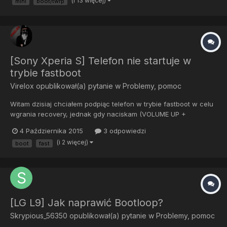
(i 13 więcej)
mini
boot/twrp
klawisza power pokazuje się ekran wczytywania recovery mo...
[Sony Xperia S] Telefon nie startuje w
trybie fastboot
Virelox
opublikował(a) pytanie w
Problemy, pomoc
Witam dzisiaj chciałem podpiąc telefon w trybie fastboot w celu
wgrania recovery, jednak gdy naciskam (VOLUME UP +
PODŁĄCZAM KABEL USB) pojawia się logo SONY i nic poza tym.
4 Października 2015
3 odpowiedzi
Z góry dziękuję za pomoc.
(i 2 więcej)
boot
fast
[LG L9] Jak naprawić Bootloop?
Skrypious_56350
opublikował(a) pytanie w
Problemy, pomoc