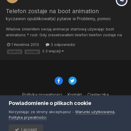
Telefon zostaje na boot animation
kyczawon
opublikował(a) pytanie w
Problemy, pomoc
Właśnie zmieniłem swoją animacje startową używając boot
animations * root. Gdy zresetowałem telefon telefon zostaje na
animacji startowej. Jak zrobić żeby telefon się włączył? Moge
1 Kwietnia 2013
3 odpowiedzi
wykasować tę animację przez recovery lub przez komputer?
(i 3 więcej)
telefon
zostaje
Dziwne jest tez to ze telefon jest na tym boot animation a j...
Polityka prywatności
Kontakt
Ciasteczka
© Copyright 2023
Powiadomienie o plikach cookie
Powered by Invision Community
Korzystając ze strony akceptujesz -
Warunki użytkowania
,
Polityka prywatności
I accept