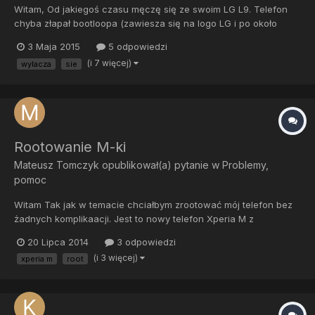
Witam, Od jakiegoś czasu męczę się ze swoim LG L9. Telefon
chyba złapał bootloopa (zawiesza się na logo LG i po około
pięciu minutach się wyłącza.) Nie działa Recovery Mode, ani
3 Maja 2015
5 odpowiedzi
Hard Reset. Można wejść w Download Mode, ale telefon w tym
(i 7 więcej)
wylacza
sie
trybie wyłącza się też po około 5 minutach co przerywa instal...
Rootowanie M-ki
Mateusz Tomczyk
opublikował(a) pytanie w
Problemy,
pomoc
Witam Tak jak w temacie chciałbym zrootować mój telefon bez
żadnych komplikaacji. Jest to nowy telefon Xperia M z
możliwością odblokowania bootloadera na androdzie 4.3. Jest
20 Lipca 2014
3 odpowiedzi
nie brandowany, od producenta. Jestem zielony w tych
(i 3 więcej)
xperia m
root
sprawach dlatego potrzebuję instrukcji krok po kroku. Najlepiej
aby była...