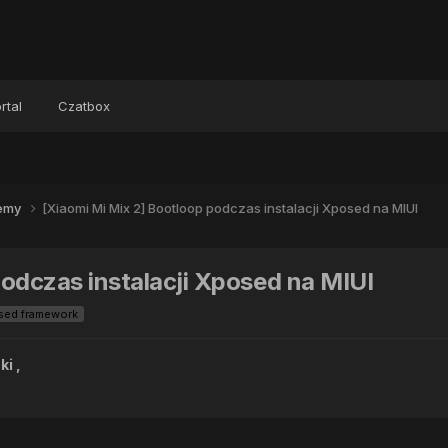
rtal
Czatbox
lemy
[Xiaomi Mi Mix 2] Bootloop podczas instalacji Xposed na MIUI
podczas instalacji Xposed na MIUI
sed framework
ki
,