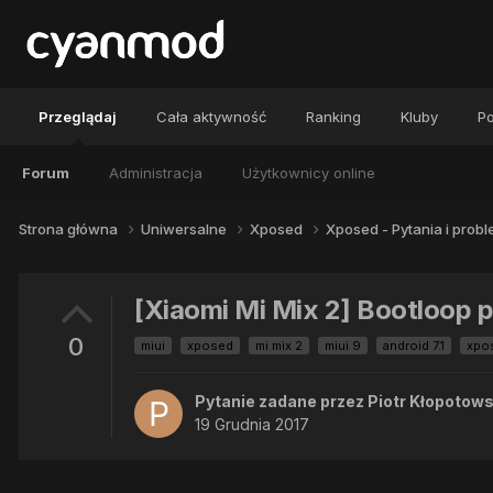
Przeglądaj
Cała aktywność
Ranking
Kluby
Po
Forum
Administracja
Użytkownicy online
Strona główna
Uniwersalne
Xposed
Xposed - Pytania i prob
[Xiaomi Mi Mix 2] Bootloop 
0
miui
xposed
mi mix 2
miui 9
android 7.1
xpo
Pytanie zadane przez
Piotr Kłopotows
19 Grudnia 2017