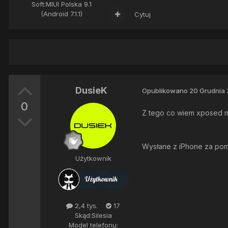
Soft:
MIUI Polska 9.1
(Android 7.1.1)
Cytuj
DusieK
Opublikowano
20 Grudnia 
0
Z tego co wiem xposed ma
Wysłane z iPhone za po
Użytkownik
2,4 tys.
17
Skąd:
Silesia
Model telefonu: