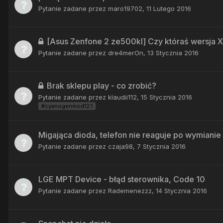
Pytanie zadane przez
maro19702
,
11 Lutego 2016
[Asus Zenfone 2 ze500kl] Czy któraś wersja Xp
Pytanie zadane przez
dre4merOn
,
13 Stycznia 2016
Brak sklepu play - co zrobić?
Pytanie zadane przez
klaudii112
,
15 Stycznia 2016
#cyanogenmod12.1
Migająca dioda, telefon nie reaguje po wymiani
Pytanie zadane przez
czaja98
,
7 Stycznia 2016
LGE MPT Device - błąd sterownika, Code 10
Pytanie zadane przez
Rademenezzz
,
14 Stycznia 2016