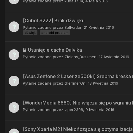
Pytanie zadane przez
kuba8734
,
4 Maja 2016
[Cubot S222] Brak dźwięku.
Pytanie zadane przez
Sallvador
,
21 Kwietnia 2016
dźwięk
android problem
Usunięcie cache Dalvika
Pytanie zadane przez
Zielony_Buszmen
,
17 Kwietnia 2016
[Asus Zenfone 2 Laser ze500kl] Srebrna kreska n
Pytanie zadane przez
dre4merOn
,
13 Kwietnia 2016
[WonderMedia 8880] Nie włącza się po wgrani
Pytanie zadane przez
viper2308
,
9 Kwietnia 2016
[Sony Xperia M2] Niekończąca się optymalizacja 