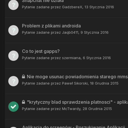
Snapchat nie działa
Pytanie zadane przez
GadzbereX
,
13 Stycznia 2016
Problem z plikami androida
Pytanie zadane przez
Jaqb0411
,
9 Stycznia 2016
Co to jest gapps?
Pytanie zadane przez
szermiana
,
6 Stycznia 2016
Nie moge usunac powiadomienia starego mms
Pytanie zadane przez
Paweł Sikorski
,
18 Grudnia 2015
"krytyczny blad sprawdzenia platnosci" - aplik
Pytanie zadane przez
McTwardy
,
28 Grudnia 2015
Aplikacja do screenów - Poszukiwanie Aplikacji