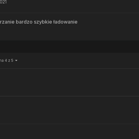
021
rzanie bardzo szybkie ładowanie
na 4 z 5