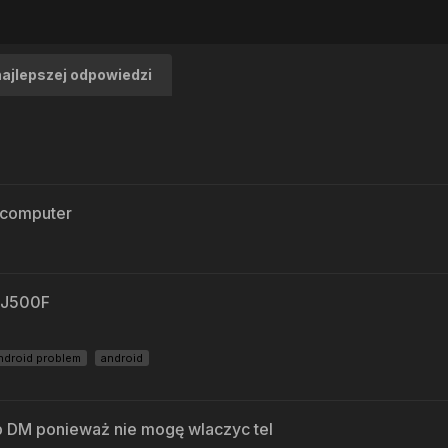
najlepszej odpowiedzi
a computer
 J500F
ndroid problem
android
b DM ponieważ nie mogę wlaczyc tel