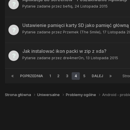
Pytanie zadane przez
befiq
,
24 Listopada 2015
Ustawienie pamięci karty SD jako pamięć główną
Pytanie zadane przez
Przemek (The Smile)
,
17 Listopada 2
Jak instalować ikon packi w zip z xda?
Pytanie zadane przez
dre4merOn
,
13 Listopada 2015
POPRZEDNIA
1
2
3
4
5
DALEJ
Stro
Strona główna
Uniwersalne
Problemy ogólne
Android - prob