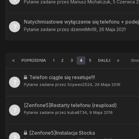
Pytanie zadane przez
Mariusz Michalczuk
,
5 Czerwca 2
Natychmiastowe wyłączenie się telefonu + podej
Pytanie zadane przez
dżemmMm19
,
26 Maja 2021
POPRZEDNIA
1
2
3
4
5
DALEJ
Stro
Telefon ciągle się resetuje!!!
Pytanie zadane przez
Szywex2524
,
26 Maja 2016
[Zenfone5]Restarty telefonu (reupload)
Pytanie zadane przez
kuba8734
,
9 Maja 2016
[Zenfone5]Instalacja Stocka