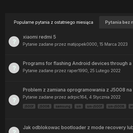
Popularne pytania z ostatniego miesiąca
Pytania bez 
xiaomi redmi 5
Pytanie zadane przez
matijopek0000
,
15 Marca 2023
Programs for flashing Android devices through 
Pytanie zadane przez
raper1990
,
25 Lutego 2022
Problem z zamiana oprogramowania z J5008 na
Pytanie zadane przez
adrpic164
,
4 Stycznia 2022
j500f
j5008
samsung
sm
sm-j500f
sm-j5008
a
Jak odblokowac bootloader z mode recovery lu