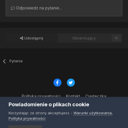
Odpowiedz na pytanie...
Udostępnij
Obserwujący
0
Pytania
Polityka prywatności
Kontakt
Ciasteczka
© Copyright 2023
Powiadomienie o plikach cookie
Powered by Invision Community
Korzystając ze strony akceptujesz -
Warunki użytkowania
,
Polityka prywatności