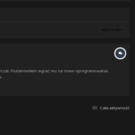
SORTUJ WG
m tyczał. Postanowiłem wgrać mu na nowo oprogramowanie.
...
Cała aktywność