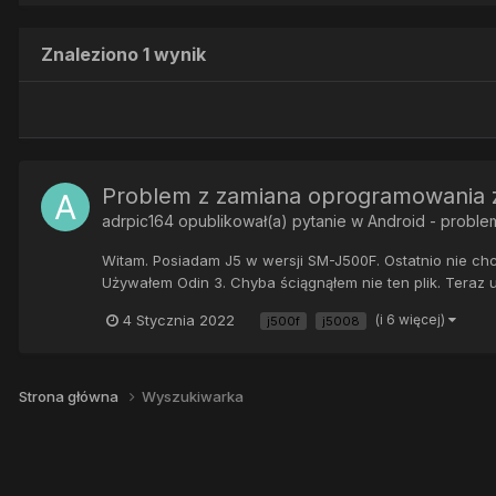
Znaleziono 1 wynik
Problem z zamiana oprogramowania 
adrpic164
opublikował(a) pytanie w
Android - proble
Witam. Posiadam J5 w wersji SM-J500F. Ostatnio nie ch
Używałem Odin 3. Chyba ściągnąłem nie ten plik. Teraz u
4 Stycznia 2022
(i 6 więcej)
j500f
j5008
Strona główna
Wyszukiwarka