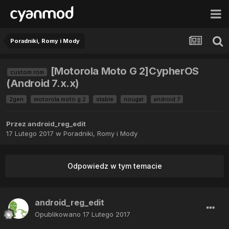
Poradniki, Romy i Mody
[Motorola Moto G 2]CypherOS
custom rom
(Android 7.x.x)
2gen
motorola moto g 2
stable
nougat
android 7
Przez
android_reg_edit
17 Lutego 2017
w
Poradniki, Romy i Mody
Odpowiedz w tym temacie
android_reg_edit
Opublikowano
17 Lutego 2017