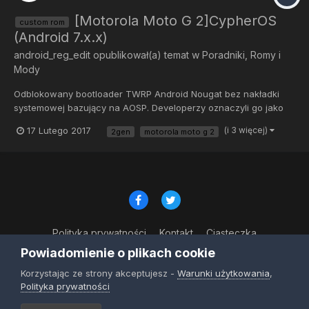
[Motorola Moto G 2]CypherOS
custom rom
(Android 7.x.x)
android_reg_edit
opublikował(a) temat w
Poradniki, Romy i
Mody
Odblokowany bootloader TWRP Android Nougat bez nakładki
systemowej bazujący na AOSP. Developerzy oznaczyli go jako
stabilny, jednak do tej informacji radzę podchodzić sceptycznie i
17 Lutego 2017
(i 3 więcej)
2gen
motorola moto g 2
tworzyć kopie zapasowe. Ze znalezionych przeze mnie
informacji wynika, że mogą pojawić się błędy...
Polityka prywatności
Kontakt
Ciasteczka
© Copyright 2023
Powiadomienie o plikach cookie
Powered by Invision Community
Korzystając ze strony akceptujesz -
Warunki użytkowania
,
Polityka prywatności