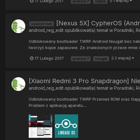
17 Lutego 2017
(i 1 więcej)
android 7
stable
[Nexus 5X] CypherOS (Andro
custom rom
android_reg_edit
opublikował(a) temat w
Poradniki, 
Odblokowany bootloader TWRP Android Nougat bez nakład
tworzyć kopie zapasowe. Ze znalezionych przeze mnie in
17 Lutego 2017
(i 2 więcej)
android 7
nougat
[Xiaomi Redmi 3 Pro Snapdragon] Nieo
android_reg_edit
opublikował(a) temat w
Poradniki, 
Odblokowany bootloader TWRP Przenieś ROM oraz Gapps 
Problem z aplikacją aparatu....