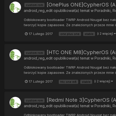
[OnePlus ONE]CypherOS (An
custom rom
android_reg_edit
opublikował(a) temat w
Poradniki, 
Odblokowany bootloader TWRP Android Nougat bez nakład
tworzyć kopie zapasowe. Ze znalezionych przeze mnie in
17 Lutego 2017
(i 2 więcej)
one plus one
stable
[HTC ONE M8]CypherOS (And
custom rom
android_reg_edit
opublikował(a) temat w
Poradniki, 
Odblokowany bootloader TWRP Android Nougat bez nakład
tworzyć kopie zapasowe. Ze znalezionych przeze mnie in
17 Lutego 2017
(i 2 więcej)
htc one m8
stable
[Redmi Note 3]CypherOS (An
custom rom
android_reg_edit
opublikował(a) temat w
Poradniki, 
Odblokowany bootloader TWRP Android Nougat bez nakład