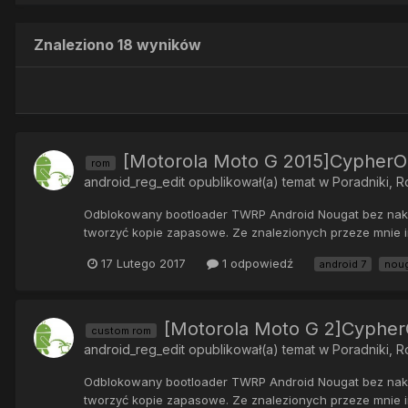
Znaleziono 18 wyników
[Motorola Moto G 2015]CypherOS
rom
android_reg_edit
opublikował(a) temat w
Poradniki, 
Odblokowany bootloader TWRP Android Nougat bez nakład
tworzyć kopie zapasowe. Ze znalezionych przeze mnie in
17 Lutego 2017
1 odpowiedź
android 7
noug
[Motorola Moto G 2]CypherO
custom rom
android_reg_edit
opublikował(a) temat w
Poradniki, 
Odblokowany bootloader TWRP Android Nougat bez nakład
tworzyć kopie zapasowe. Ze znalezionych przeze mnie in