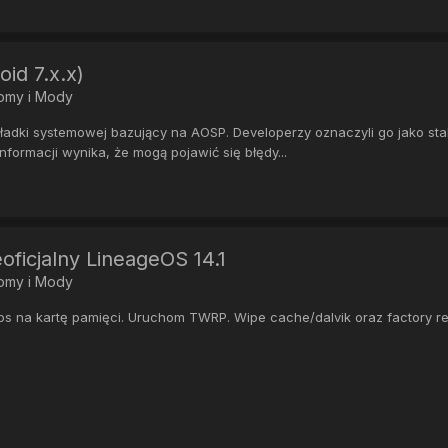
id 7.x.x)
Romy i Mody
ki systemowej bazujący na AOSP. Developerzy oznaczyli go jako stabil
formacji wynika, że mogą pojawić się błędy...
ficjalny LineageOS 14.1
Romy i Mody
na kartę pamięci. Uruchom TWRP. Wipe cache/dalvik oraz factory res