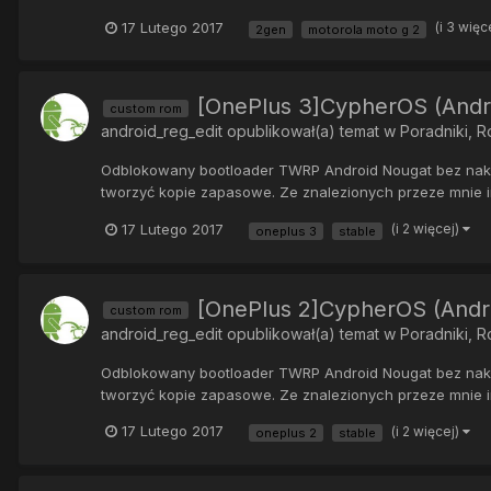
17 Lutego 2017
(i 3 więc
2gen
motorola moto g 2
[OnePlus 3]CypherOS (Andro
custom rom
android_reg_edit
opublikował(a) temat w
Poradniki, 
Odblokowany bootloader TWRP Android Nougat bez nakład
tworzyć kopie zapasowe. Ze znalezionych przeze mnie in
17 Lutego 2017
(i 2 więcej)
oneplus 3
stable
[OnePlus 2]CypherOS (Andro
custom rom
android_reg_edit
opublikował(a) temat w
Poradniki, 
Odblokowany bootloader TWRP Android Nougat bez nakład
tworzyć kopie zapasowe. Ze znalezionych przeze mnie in
17 Lutego 2017
(i 2 więcej)
oneplus 2
stable