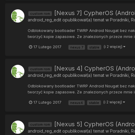
[Nexus 7] CypherOS (Androi
custom rom
android_reg_edit
opublikował(a) temat w
Poradniki, 
Odblokowany bootloader TWRP Android Nougat bez nakład
tworzyć kopie zapasowe. Ze znalezionych przeze mnie in
17 Lutego 2017
(i 2 więcej)
nexus 7
stable
[Nexus 4] CypherOS (Androi
custom rom
android_reg_edit
opublikował(a) temat w
Poradniki, 
Odblokowany bootloader TWRP Android Nougat bez nakład
tworzyć kopie zapasowe. Ze znalezionych przeze mnie in
17 Lutego 2017
(i 2 więcej)
nexus4
stable
[Nexus 5] CypherOS (Androi
custom rom
android_reg_edit
opublikował(a) temat w
Poradniki, 