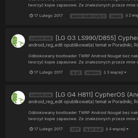
tworzyć kopie zapasowe. Ze znalezionych przeze mnie in
17 Lutego 2017
(i 2 wi
xiaomi redmi note 3
stable
[LG G3 LS990/D855] CypherO
custom rom
android_reg_edit
opublikował(a) temat w
Poradniki, 
Odblokowany bootloader TWRP Android Nougat bez nakład
tworzyć kopie zapasowe. Ze znalezionych przeze mnie in
17 Lutego 2017
(i 3 więcej)
lg g3
stabilny
[LG G4 H811] CypherOS (And
custom rom
android_reg_edit
opublikował(a) temat w
Poradniki, 
Odblokowany bootloader TWRP Android Nougat bez nakład
tworzyć kopie zapasowe. Ze znalezionych przeze mnie in
17 Lutego 2017
(i 4 więcej)
h811
lg g4 dual