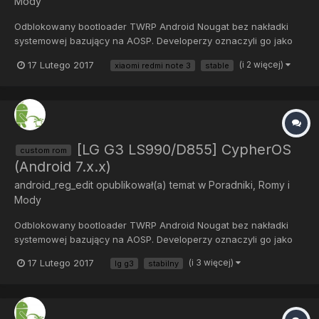
Mody
Odblokowany bootloader TWRP Android Nougat bez nakładki
systemowej bazujący na AOSP. Developerzy oznaczyli go jako
stabilny, jednak do tej informacji radzę podchodzić sceptycznie i
17 Lutego 2017
(i 2 więcej)
xiaomi redmi note 3
stable
tworzyć kopie zapasowe. Ze znalezionych przeze mnie
informacji wynika, że mogą pojawić się błędy...
[LG G3 LS990/D855] CypherOS
custom rom
(Android 7.x.x)
android_reg_edit
opublikował(a) temat w
Poradniki, Romy i
Mody
Odblokowany bootloader TWRP Android Nougat bez nakładki
systemowej bazujący na AOSP. Developerzy oznaczyli go jako
stabilny, jednak do tej informacji radzę podchodzić sceptycznie i
17 Lutego 2017
(i 3 więcej)
lg g3
stabilny
tworzyć kopie zapasowe. Ze znalezionych przeze mnie
informacji wynika, że mogą pojawić się błędy...