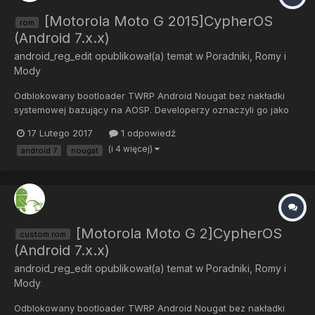
[Motorola Moto G 2015]CypherOS
rom
(Android 7.x.x)
android_reg_edit
opublikował(a) temat w
Poradniki, Romy i
Mody
Odblokowany bootloader TWRP Android Nougat bez nakładki
systemowej bazujący na AOSP. Developerzy oznaczyli go jako
stabilny, jednak do tej informacji radzę podchodzić sceptycznie i
17 Lutego 2017
1 odpowiedź
tworzyć kopie zapasowe. Ze znalezionych przeze mnie
(i 4 więcej)
android 7
nougat
informacji wynika, że mogą pojawić się błędy...
[Motorola Moto G 2]CypherOS
custom rom
(Android 7.x.x)
android_reg_edit
opublikował(a) temat w
Poradniki, Romy i
Mody
Odblokowany bootloader TWRP Android Nougat bez nakładki