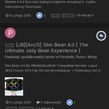
SlimKat 4.4.4 Rom beż żadnych bajerów wizulanych. Szybki.
Odchudzony Download :
http://www.slimroms.net/index.php/downloads/dlsearch/viewcat
9 Lutego 2015
(i 6 więcej)
2
444
slimkat
egory/1062-i9300 Instalacja : Wrzucamy jak rom modyfikowany
czyli : 1. Plik zip wklejamy na kartę pamieci 2. Przechodzimy do
CWM (Vol Up + Home + Power) 3...
[JB][Arc/S] Slim Bean 4.0 [ The
Rom
Ultimate Jelly Bean Experience ]
Pawliniak
opublikował(a) temat w
Poradniki, Romy i Mody
Slim Bean 4.0 By XtReMeSiLeNcEr Compatible Kernels: Lupus
JBV2 Fusion V4.5 Fxp 145 kernel Instalacja: 1. Pobieramy rom 2.
Wrzucamy na teleofn 3. Pobieramy kernel fusion v3.6 i
wrzucamy na telefon 4. Wchodzimy w recovery 5. Full wipe 6.
Flash rom + play store 7. Uruchamiamy ponownie Downloads:
Sli...
6 Lutego 2013
5 odpowiedzi
1
(i 7 więcej)
stable
bugsfast