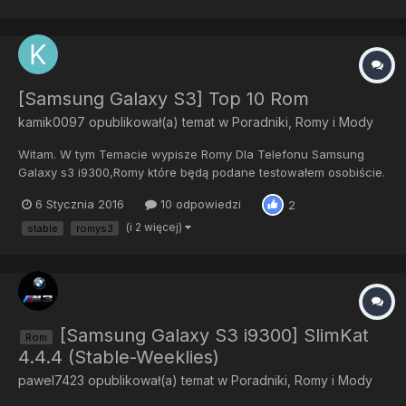
informacji wynika, że mogą pojawić się błędy...
[Samsung Galaxy S3] Top 10 Rom
kamik0097
opublikował(a) temat w
Poradniki, Romy i Mody
Witam. W tym Temacie wypisze Romy Dla Telefonu Samsung
Galaxy s3 i9300,Romy które będą podane testowałem osobiście.
A więc zaczynajmy ! TOP-10 1.Archidroid 3.1.3- stabilny mocny
6 Stycznia 2016
10 odpowiedzi
2
bez zawieszek życie baterii też jest dobre, pracuje na Lolipopie
5.1.1 bugów nie zauważyłem...
(i 2 więcej)
stable
romys3
[Samsung Galaxy S3 i9300] SlimKat
Rom
4.4.4 (Stable-Weeklies)
pawel7423
opublikował(a) temat w
Poradniki, Romy i Mody