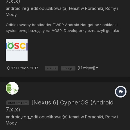
7.x.x)
android_reg_edit
opublikował(a) temat w
Poradniki, Romy i
Mody
Odblokowany bootloader TWRP Android Nougat bez nakładki
systemowej bazujący na AOSP. Developerzy oznaczyli go jako
stabilny, jednak do tej informacji radzę podchodzić sceptycznie i
tworzyć kopie zapasowe. Ze znalezionych przeze mnie
informacji wynika, że mogą pojawić się błędy...
17 Lutego 2017
(i 1 więcej)
stable
nougat
[Nexus 6] CypherOS (Android
custom rom
7.x.x)
android_reg_edit
opublikował(a) temat w
Poradniki, Romy i
Mody