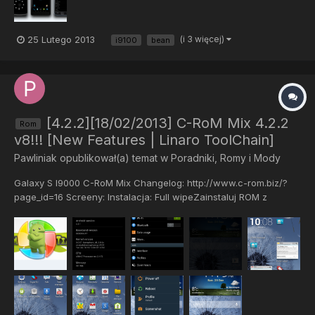
ryzyko. Nie j...
25 Lutego 2013
(i 3 więcej)
i9100
bean
[4.2.2][18/02/2013] C-RoM Mix 4.2.2
Rom
v8!!! [New Features | Linaro ToolChain]
Pawliniak
opublikował(a) temat w
Poradniki, Romy i Mody
Galaxy S I9000 C-RoM Mix Changelog: http://www.c-rom.biz/?
page_id=16 Screeny: Instalacja: Full wipeZainstaluj ROM z
wewnętrznej sdcardWybierz Rom Zip i flashCieszyć się
...Download: http://www.xdafilese...y S/C-RoM BeaN/ Link do xda;
http://forum.xda-dev...d.php?t=1925195