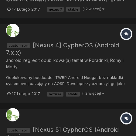
stabilny, jednak do tej informacji radzę podchodzić sceptycznie i
17 Lutego 2017
(i 2 więcej)
nexus 7
stable
tworzyć kopie zapasowe. Ze znalezionych przeze mnie
informacji wynika, że mogą pojawić się błędy...
[Nexus 4] CypherOS (Android
custom rom
7.x.x)
android_reg_edit
opublikował(a) temat w
Poradniki, Romy i
Mody
Odblokowany bootloader TWRP Android Nougat bez nakładki
systemowej bazujący na AOSP. Developerzy oznaczyli go jako
stabilny, jednak do tej informacji radzę podchodzić sceptycznie i
17 Lutego 2017
(i 2 więcej)
nexus4
stable
tworzyć kopie zapasowe. Ze znalezionych przeze mnie
informacji wynika, że mogą pojawić się błędy...
[Nexus 5] CypherOS (Android
custom rom