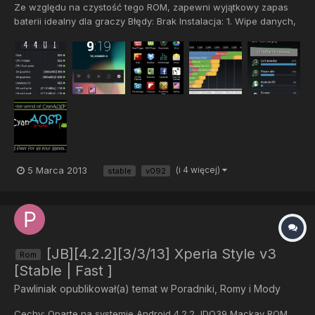
Ze względu na czystość tego ROM, zapewni wyjątkowy zapas
baterii idealny dla graczy Błędy: Brak Instalacja: 1. Wipe danych,
Cache, Dalvik cache (wymagane przy zmianie układu) 2. Format
systemu i datadata (wymagane przy zmianie układu) 3.
Zainstaluj CyanAOSP ROM 4. Zainstaluj Gapps (na jeszcze s...
5 Marca 2013
(i 4 więcej)
stable
v092
[JB][4.2.2][3/3/13] Xperia Style v3
Rom
[Stable | Fast ]
Pawliniak
opublikował(a) temat w
Poradniki, Romy i Mody
Cechy: Oparte na systemie Android 4.2.2 JDQ39 Mackay ROM