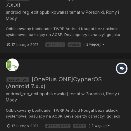
7.x.x)
android_reg_edit
opublikował(a) temat w
Poradniki, Romy i
Mody
Odblokowany bootloader TWRP Android Nougat bez nakładki
systemowej bazujący na AOSP. Developerzy oznaczyli go jako
stabilny, jednak do tej informacji radzę podchodzić sceptycznie i
17 Lutego 2017
(i 2 więcej)
oneplus 2
stable
tworzyć kopie zapasowe. Ze znalezionych przeze mnie
informacji wynika, że mogą pojawić się błędy...
[OnePlus ONE]CypherOS
custom rom
(Android 7.x.x)
android_reg_edit
opublikował(a) temat w
Poradniki, Romy i
Mody
Odblokowany bootloader TWRP Android Nougat bez nakładki
systemowej bazujący na AOSP. Developerzy oznaczyli go jako
stabilny, jednak do tej informacji radzę podchodzić sceptycznie i
17 Lutego 2017
(i 2 więcej)
one plus one
stable
tworzyć kopie zapasowe. Ze znalezionych przeze mnie