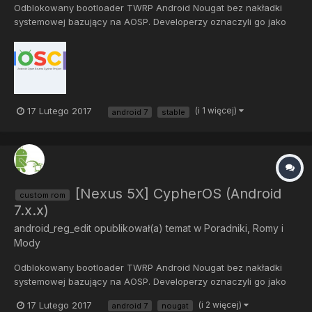
Odblokowany bootloader TWRP Android Nougat bez nakładki
systemowej bazujący na AOSP. Developerzy oznaczyli go jako
stabilny, jednak do tej informacji radzę podchodzić sceptycznie i
tworzyć kopie zapasowe. Ze znalezionych przeze mnie
informacji wynika, że mogą pojawić się błędy...
17 Lutego 2017
(i 1 więcej)
android 7
stable
[Nexus 5X] CypherOS (Android
custom rom
7.x.x)
android_reg_edit
opublikował(a) temat w
Poradniki, Romy i
Mody
Odblokowany bootloader TWRP Android Nougat bez nakładki
systemowej bazujący na AOSP. Developerzy oznaczyli go jako
stabilny, jednak do tej informacji radzę podchodzić sceptycznie i
17 Lutego 2017
(i 2 więcej)
android 7
nougat
tworzyć kopie zapasowe. Ze znalezionych przeze mnie