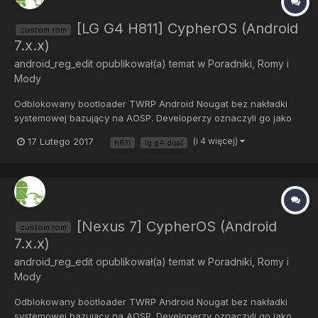
[LG G4 H811] CypherOS (Android
custom rom
7.x.x)
android_reg_edit
opublikował(a) temat w
Poradniki, Romy i
Mody
Odblokowany bootloader TWRP Android Nougat bez nakładki
systemowej bazujący na AOSP. Developerzy oznaczyli go jako
stabilny, jednak do tej informacji radzę podchodzić sceptycznie i
17 Lutego 2017
(i 4 więcej)
h811
lg g4 dual
tworzyć kopie zapasowe. Ze znalezionych przeze mnie
informacji wynika, że mogą pojawić się błędy...
[Nexus 7] CypherOS (Android
custom rom
7.x.x)
android_reg_edit
opublikował(a) temat w
Poradniki, Romy i
Mody
Odblokowany bootloader TWRP Android Nougat bez nakładki
systemowej bazujący na AOSP. Developerzy oznaczyli go jako