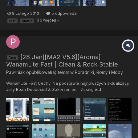
8 Lutego 2013
5 odpowiedzi
(i 6 więcej)
fast
stable
[28 Jan][MA2 V5.6][Aroma]
Rom
WanamLite Fast | Clean & Rock Stable
Pawliniak
opublikował(a) temat w
Poradniki, Romy i Mody
WanamLite Fast Cechy: Na podstawie najnowszych aktualizacji
Jelly Bean Deodexed & Zakorzenieni i Zipaligned
Nieograniczona lista SMS odbiorca 23 przyciski przełączników
Przepakowane i Podrasowane & Niebezpieczny kernel (szczypie
nadal działa na innych niestandardowych jąder) Automatyczne
kodowanie...