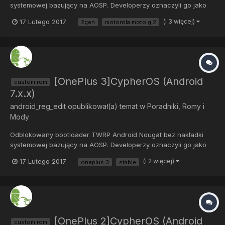
systemowej bazujący na AOSP. Developerzy oznaczyli go jako
stabilny, jednak do tej informacji radzę podchodzić sceptycznie i
17 Lutego 2017
(i 3 więcej)
2gen
motorola moto g 2
tworzyć kopie zapasowe. Ze znalezionych przeze mnie
informacji wynika, że mogą pojawić się błędy...
[OnePlus 3]CypherOS (Android
custom rom
7.x.x)
android_reg_edit
opublikował(a) temat w
Poradniki, Romy i
Mody
Odblokowany bootloader TWRP Android Nougat bez nakładki
systemowej bazujący na AOSP. Developerzy oznaczyli go jako
stabilny, jednak do tej informacji radzę podchodzić sceptycznie i
17 Lutego 2017
(i 2 więcej)
oneplus 3
stable
tworzyć kopie zapasowe. Ze znalezionych przeze mnie
informacji wynika, że mogą pojawić się błędy...
[OnePlus 2]CypherOS (Android
custom rom