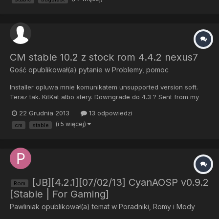
CM stable 10.2 z stock rom 4.4.2 nexus7
Gość opublikował(a) pytanie w
Problemy, pomoc
Installer opluwa mnie komunikatem unsupported version soft.
Teraz tak. KitKat albo stery. Downgrade do 4.3 ? Sent from my
Nexus 4 using Tapatalk
22 Grudnia 2013
13 odpowiedzi
(i 5 więcej)
cm
stable
[JB][4.2.1][07/02/13] CyanAOSP v0.9.2
Rom
[Stable | For Gaming]
Pawliniak
opublikował(a) temat w
Poradniki, Romy i Mody