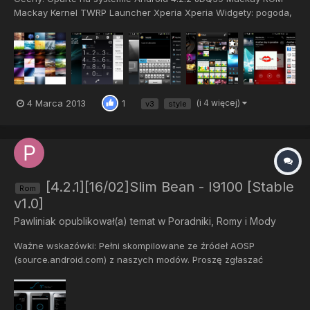
Mackay Kernel TWRP Launcher Xperia Xperia Widgety: pogoda,
liczne zegarki, mini odtwarzacz, główne kontakty, ostatnich
połączeń i toogles przyciski. Sony Walkman Music Player Filmy
Sony aplikacja Xperia Album App Xperia zasilania app Intellige...
4 Marca 2013
(i 4 więcej)
1
v3
style
[4.2.1][16/02]Slim Bean - I9100 [Stable
Rom
v1.0]
Pawliniak
opublikował(a) temat w
Poradniki, Romy i Mody
Ważne wskazówki: Pełni skompilowane ze źródeł AOSP
(source.android.com) z naszych modów. Proszę zgłaszać
problemy. Download: http://www.slimroms....tegory/80-i9100
http://www.slimroms.net/index.php/downloads/all/viewcategory/
24-addons Wymagania: Root CWM Instalacja: Flash na własne