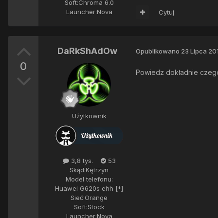
Soft:
Chroma 6.0
Launcher:
Nova
Cytuj
DaRkShAdOw
Opublikowano
23 Lipca 20
0
Powiedz dokładnie czego
Użytkownik
3,8 tys.
53
Skąd:
Kętrzyn
Model telefonu:
Huawei G620s ehh [*]
Sieć:
Orange
Soft:
Stock
Launcher:
Nova