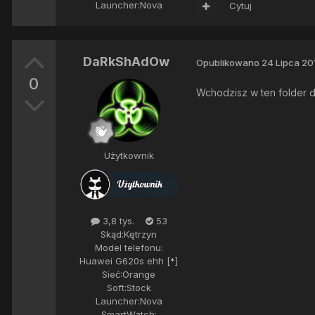
Launcher:
Nova
Cytuj
DaRkShAdOw
Opublikowano
24 Lipca 20
0
Wchodzisz w ten folder dr
Użytkownik
3,8 tys.
53
Skąd:
Kętrzyn
Model telefonu:
Huawei G620s ehh [*]
Sieć:
Orange
Soft:
Stock
Launcher:
Nova
SmartWatch: