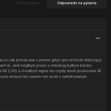
Zadaj pytanie
Odpowiedz na pytanie
się co i jak proszę was o pomoc gdyż opis na forum dotyczący
flash'a). Jeśli mógłbym prosić o instrukcję byłbym bardzo
 GB 2.3.6) a chciałbym wgrać mu czysty stock producenta JB
ożna wrzucić też custom rom na tel z zablokowanym