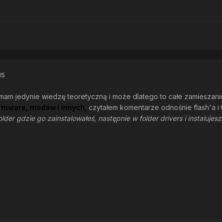
15
mam jedynie wiedzę teoretyczną i może dlatego to całe zamieszani
irmware, modów i innych
,
czytałem komentarze odnośnie flash'a i 
older gdzie go zainstalowałeś, następnie w folder drivers i instaluje