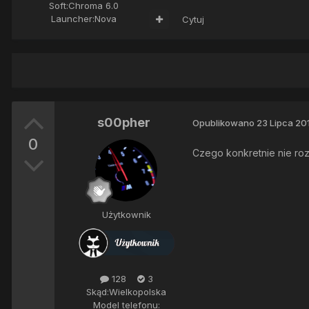
Soft:
Chroma 6.0
Launcher:
Nova
Cytuj
s00pher
Opublikowano
23 Lipca 20
0
Czego konkretnie nie roz
Użytkownik
128
3
Skąd:
Wielkopolska
Model telefonu: