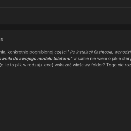
15
a, konkretnie pogrubionej części "
Po instalacji flashtoola, wchodz
erowniki do swojego modelu telefonu
"
w sumie nie wiem o jakie stery
ji(o ile to plik w rodzaju .exe) wskazać właściwy folder? Tego nie r