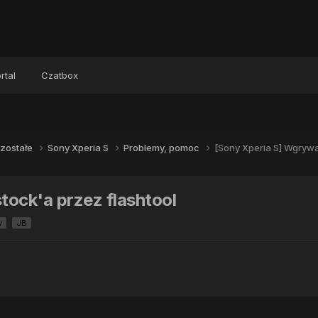
rtal
Czatbox
zostałe
Sony Xperia S
Problemy, pomoc
[Sony Xperia S] Wgrywa
tock'a przez flashtool
y
JB