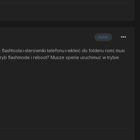
Autor
 flashtoola>sterowniki telefonu>wkleić do folderu rom( musi
yb flashmode i reboot? Musze xperie uruchimuć w trybie