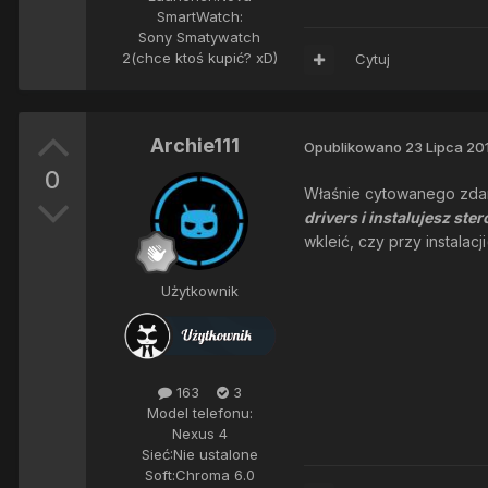
SmartWatch:
Sony Smatywatch
2(chce ktoś kupić? xD)
Cytuj
Archie111
Opublikowano
23 Lipca 20
0
Właśnie cytowanego zdani
drivers i instalujesz st
wkleić, czy przy instalac
Użytkownik
163
3
Model telefonu:
Nexus 4
Sieć:
Nie ustalone
Soft:
Chroma 6.0