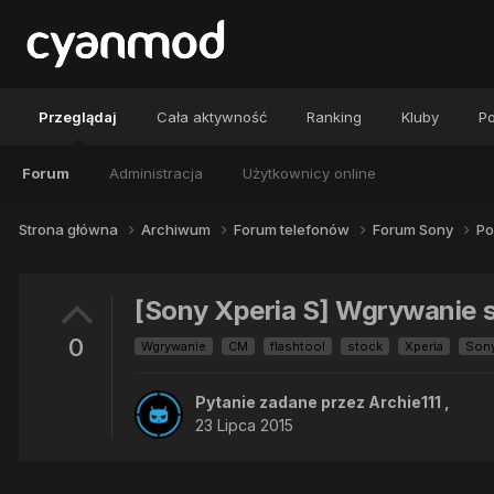
Przeglądaj
Cała aktywność
Ranking
Kluby
Po
Forum
Administracja
Użytkownicy online
Strona główna
Archiwum
Forum telefonów
Forum Sony
Po
[Sony Xperia S] Wgrywanie s
0
Wgrywanie
CM
flashtool
stock
Xperia
Son
Pytanie zadane przez
Archie111
,
23 Lipca 2015