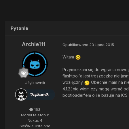
Pytanie
Archie111
Opublikowano
23 Lipca 2015
Witam
Przymierzam się do wgrania nowego
flashtool'a jest troszeczke nie jas
wdzięczny
Obecnie mam na niej
Użytkownik
4.1.2( nie wiem czy mogę wgrać od
bootloader'em o ile bazuje na ICS
163
Model telefonu:
Nexus 4
Sieć:
Nie ustalone