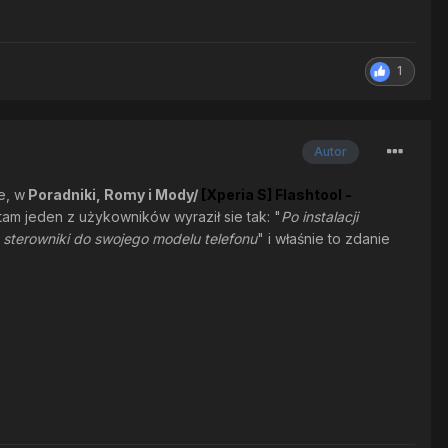
1
Autor
e, w
Poradniki, Romy i Mody/
[Xperia S] Flashtool -
tam jeden z użykowników wyraził sie tak: "
Po instalacji
sz sterowniki do swojego modelu telefonu
" i właśnie to zdanie