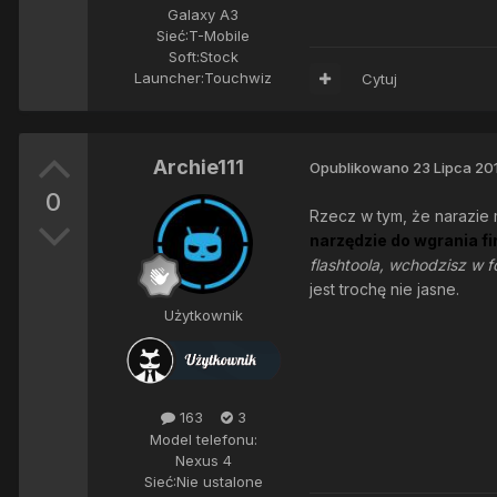
Galaxy A3
Sieć:
T-Mobile
Soft:
Stock
Launcher:
Touchwiz
Cytuj
Archie111
Opublikowano
23 Lipca 20
0
Rzecz w tym, że narazie 
narzędzie do wgrania f
flashtoola, wchodzisz w f
jest trochę nie jasne.
Użytkownik
163
3
Model telefonu:
Nexus 4
Sieć:
Nie ustalone