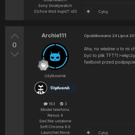
Sony Smatywatch
2(chce ktoś kupić? xD)
Cytuj
Archie111
Opublikowano
24 Lipca 20
0
Aha, no właśnie o to mi c
być to plik TFT?)>włącz
fastboot przed podpięc
Użytkownik
163
3
Model telefonu:
Nexus 4
Sieć:
Nie ustalone
Soft:
Chroma 6.0
Launcher:
Nova
Cytuj