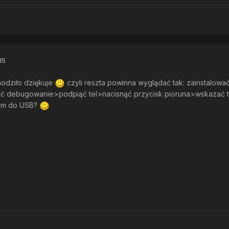
15
hodziło dziękuje
czyli reszta powinna wyglądać tak: zainstalować
yć debugowanie>podpiąć tel>nacisnąć przycisk pioruna>wskazać tr
iem do USB?