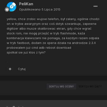
PeliKan
Opublikowano
5 Lipca 2015
yellow, chce zrobic wujowi telefon, był zalany, ogólnie chodzi
on w trybie awaryjnym oraz coś dotyk szwankuje, zapewne
digitizer albo musze skalibrowac ekran, gdy chce wgrać
stock rom, nie mogę przejść w tryb flashmode, każa
kombinacja klaiwszami nie pomaga, za kazdym razem odpala
w tryb fastboot, dodam ze xperia dziala na androidzie 2.3.X
probowalem juz cmd adb reboot download
spotkal sie juz ktos z tym?
Cytuj
SORTUJ WG OCENY
SORTUJ WG DATY