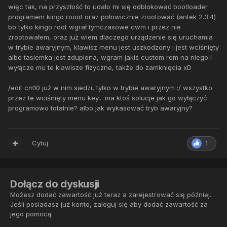
więc tak, na przyszłość to udało mi się odblokować bootloader
programem kingo rooot oraz połowicznie zrootować (antek 2.3.4)
bo tylko kingo root wgrał tymczasowe cwm i przez nie
zrootowałem, oraz już wiem dlaczego urządzenie się uruchamia
w trybie awaryjnym, klawisz menu jest uszkodzony i jest wciśnięty
albo tasiemka jest zdupiona, wgram jakiś custom rom na niego i
wyłącze mu te klawisze fizyczne, także do zamknięcia xD
/edit cm10 już w nim siedzi, tylko w trybie awaryjnym :/ wszystko
przez te wciśnięty menu key... ma ktoś solucje jak go wyłączyć
programowo totalnie? albo jak wykasować tryb awaryjny?
Cytuj
1
Dołącz do dyskusji
Możesz dodać zawartość już teraz a zarejestrować się później.
Jeśli posiadasz już konto,
zaloguj się
aby dodać zawartość za
jego pomocą.