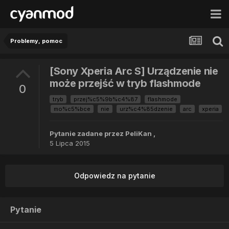
Problemy, pomoc
[Sony Xperia Arc S] Urządzenie nie
może przejść w tryb flashmode
0
tryb
przej%c5%9b%c4%87
flashmode
mo%c5%bce
nie
urz%c4%85dzenie
arc
xperia
Pytanie zadane przez
PeliKan
,
5 Lipca 2015
Odpowiedz na pytanie
Pytanie