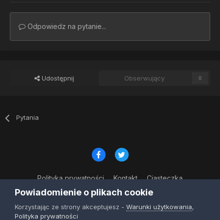
Odpowiedz na pytanie...
Udostępnij
Obserwujący
0
Pytania
Polityka prywatności
Kontakt
Ciasteczka
© Copyright 2023
Powiadomienie o plikach cookie
Powered by Invision Community
Korzystając ze strony akceptujesz -
Warunki użytkowania
,
Polityka prywatności