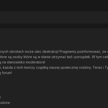
cnych obrotach może ulec destrukcji! Pragniemy poinformować, że
ebne są osoby które są w stanie utrzymać ład i porządek. W tym cel
ę na stanowisko moderatora!
e, każda z nich tworzy cząstkę naszej społecznej rodziny. Teraz i 
ę forum!
or
asobów