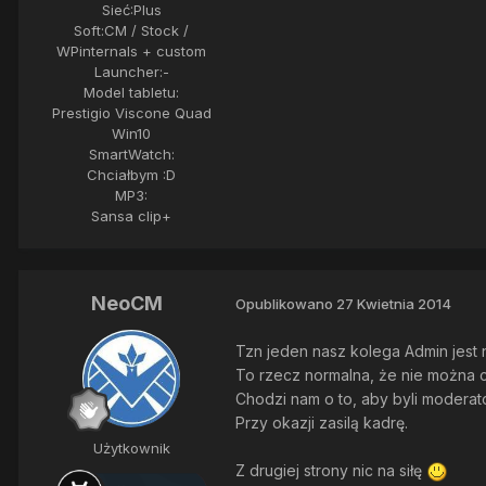
Sieć:
Plus
Soft:
CM / Stock /
WPinternals + custom
Launcher:
-
Model tabletu:
Prestigio Viscone Quad
Win10
SmartWatch:
Chciałbym :D
MP3:
Sansa clip+
NeoCM
Opublikowano
27 Kwietnia 2014
Tzn jeden nasz kolega Admin jest n
To rzecz normalna, że nie można 
Chodzi nam o to, aby byli moderat
Przy okazji zasilą kadrę.
Użytkownik
Z drugiej strony nic na siłę