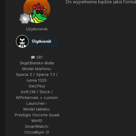
Do wypełnienia będzie jakiś Formul
Użytkownik
281
Skąd:
Bielsko-Biała
Model telefonu:
Xperia Z / Xperia T3 /
lumia 1320
Sieć:
Plus
Soft:
CM / Stock /
WPinternals + custom
Launcher:
-
Model tabletu:
Prestigio Viscone Quad
Win10
SmartWatch:
Chciałbym :D