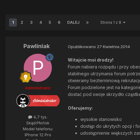
1
2
3
4
5
6
DALEJ
Strona 1 z 8
Pawliniak
Opublikowano
27 Kwietnia 2014
Witajcie moi drodzy!
Forum nabiera rozpędu i przy obe
stabilnego utrzymania forum potrz
otwieramy bezterminową rekrutacj
Forum podzielone jest na kategori
Administrator
dostać pod swoje skrzydło cząstk
Oferujemy:
4,7 tys.
wysokie stanowisko
Skąd:
Płońsk
dostęp do ukrytych opcji i f
Model telefonu:
udostępnienie większych z
IPhone 12 Pro