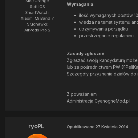
Sieć:
Orange
Wymagania:
Soft:
IOS
SmartWatch:
ilość wymaganych postów 1
Xiaomi Mi Band 7
wiedza na temat systemu an
Słuchawki:
utrzymywania porządku
AirPods Pro 2
przestrzeganie regulaminu
Zasady zgłoszeń
Zgłaszać swoją kandydaturę możec
lub za pośrednictwem PW @PeliK
Szczegóły przyznania działów do
Z poważaniem
Administracja CyanogneMod.pl
ryoPL
Opublikowano
27 Kwietnia 2014