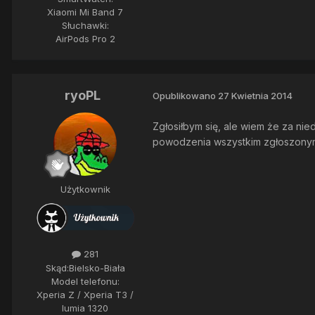
Xiaomi Mi Band 7
Słuchawki:
AirPods Pro 2
ryoPL
Opublikowano
27 Kwietnia 2014
Zgłosiłbym się, ale wiem że za nie
powodzenia wszystkim zgłoszon
Użytkownik
281
Skąd:
Bielsko-Biała
Model telefonu:
Xperia Z / Xperia T3 /
lumia 1320