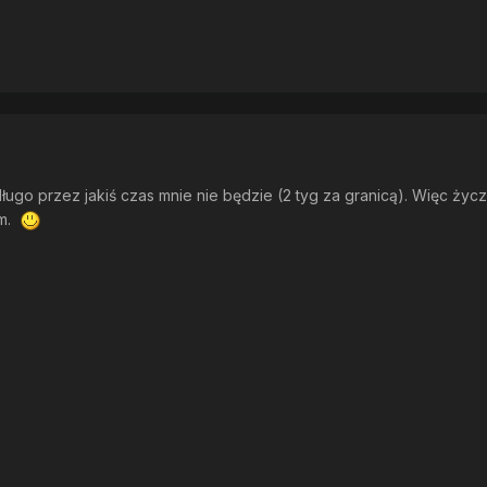
długo przez jakiś czas mnie nie będzie (2 tyg za granicą). Więc życ
ym.