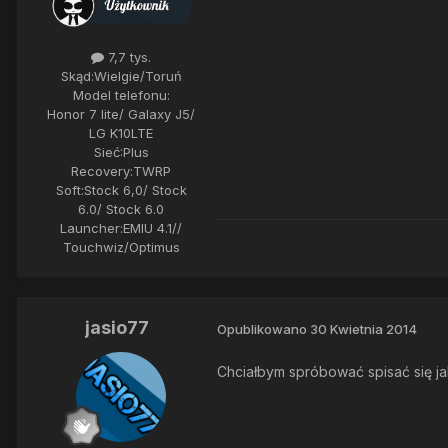
7,7 tys.
Skąd:
Wielgie/Toruń
Model telefonu:
Honor 7 lite/ Galaxy J5/
LG K10LTE
Sieć:
Plus
Recovery:
TWRP
Soft:
Stock 6,0/ Stock
6.0/ Stock 6.0
Launcher:
EMIU 4.1//
Touchwiz/Optimus
jasio77
Opublikowano
30 Kwietnia 2014
Chciałbym spróbować spisać się j