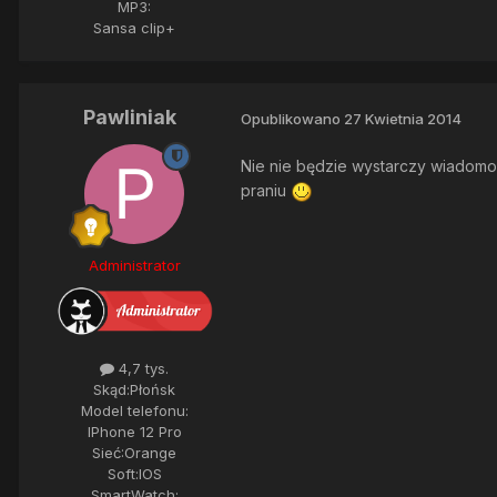
MP3:
Sansa clip+
Pawliniak
Opublikowano
27 Kwietnia 2014
Nie nie będzie wystarczy wiadomoś
praniu
Administrator
4,7 tys.
Skąd:
Płońsk
Model telefonu:
IPhone 12 Pro
Sieć:
Orange
Soft:
IOS
SmartWatch: