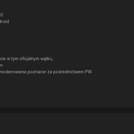
00
droid
ie w tym oficjalnym wątku,
an
 moderowania poznacie za pośrednictwem PW.