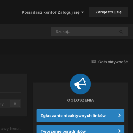
Zarejestruj się
Posiadasz konto? Zaloguj się
Cała aktywność
OGŁOSZENIA
cy
0
Zgłaszanie nieaktywnych linków
nowy temat
Tworzenie poradników