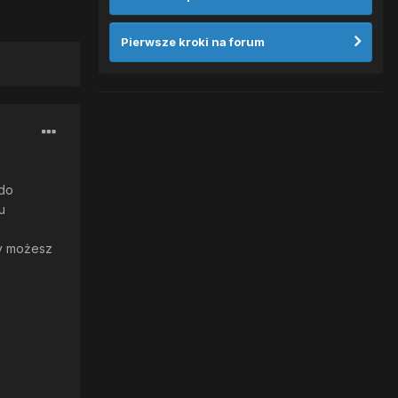
Pierwsze kroki na forum
 do
u
Ty możesz