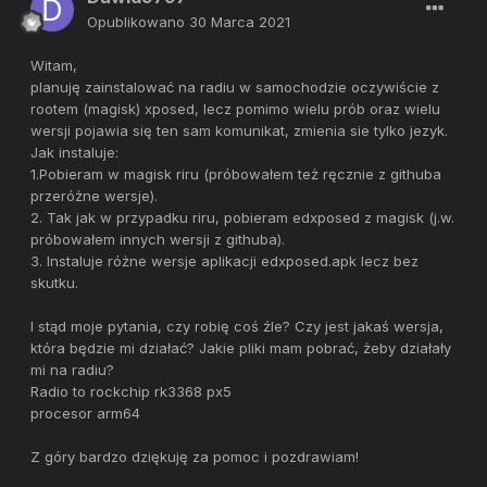
Opublikowano
30 Marca 2021
Witam,
planuję zainstalować na radiu w samochodzie oczywiście z
rootem (magisk) xposed, lecz pomimo wielu prób oraz wielu
wersji pojawia się ten sam komunikat, zmienia sie tylko jezyk.
Jak instaluje:
1.Pobieram w magisk riru (próbowałem też ręcznie z githuba
przeróżne wersje).
2. Tak jak w przypadku riru, pobieram edxposed z magisk (j.w.
próbowałem innych wersji z githuba).
3. Instaluje różne wersje aplikacji edxposed.apk lecz bez
skutku.
I stąd moje pytania, czy robię coś źle? Czy jest jakaś wersja,
która będzie mi działać? Jakie pliki mam pobrać, żeby działały
mi na radiu?
Radio to rockchip rk3368 px5
procesor arm64
Z góry bardzo dziękuję za pomoc i pozdrawiam!