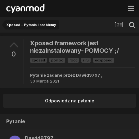
Xposed - Pytania i problemy
Xposed framework jest
niezainstalowany- POMOCY ;/
0
xposed
pomoc
root
riru
edxposed
Pytanie zadane przez
Dawid9797
,
30 Marca 2021
Odpowiedz na pytanie
Pytanie
Dawid9797