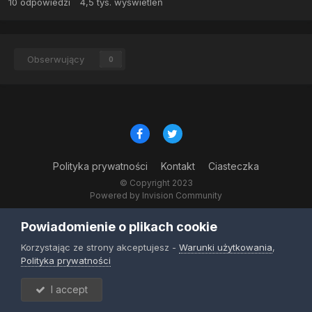
10
odpowiedzi
4,5 tys.
wyświetleń
Obserwujący
0
Polityka prywatności
Kontakt
Ciasteczka
© Copyright 2023
Powered by Invision Community
Powiadomienie o plikach cookie
Korzystając ze strony akceptujesz -
Warunki użytkowania
,
Polityka prywatności
I accept