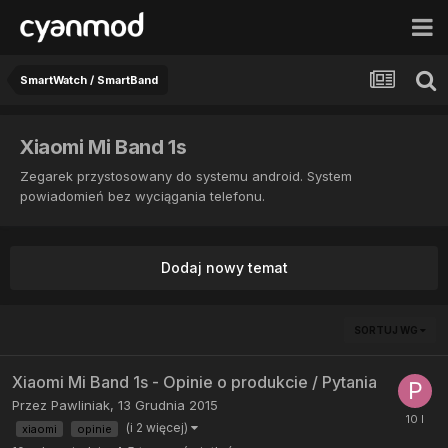
SmartWatch / SmartBand
Xiaomi Mi Band 1s
Zegarek przystosowany do systemu android. System
powiadomień bez wyciągania telefonu.
Dodaj nowy temat
SORTUJ WG
Xiaomi Mi Band 1s - Opinie o produkcie / Pytania
Przez
Pawliniak
,
13 Grudnia 2015
(i 2 więcej)
xiaomi
opinie