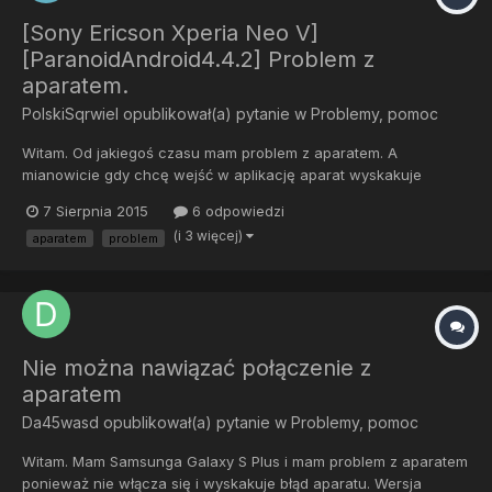
[Sony Ericson Xperia Neo V]
[ParanoidAndroid4.4.2] Problem z
aparatem.
PolskiSqrwiel
opublikował(a) pytanie w
Problemy, pomoc
Witam. Od jakiegoś czasu mam problem z aparatem. A
mianowicie gdy chcę wejść w aplikację aparat wyskakuje
informacja."Niestety, aplikacja Aparat została zatrzymana." Gdy
7 Sierpnia 2015
6 odpowiedzi
próbuję wejść przez inną aplikacje która używa aparatu to mam
(i 3 więcej)
aparatem
problem
jedynie czarny ekran (na snapchat i messanger). Próbowałem
czyścić d...
Nie można nawiązać połączenie z
aparatem
Da45wasd
opublikował(a) pytanie w
Problemy, pomoc
Witam. Mam Samsunga Galaxy S Plus i mam problem z aparatem
ponieważ nie włącza się i wyskakuje błąd aparatu. Wersja