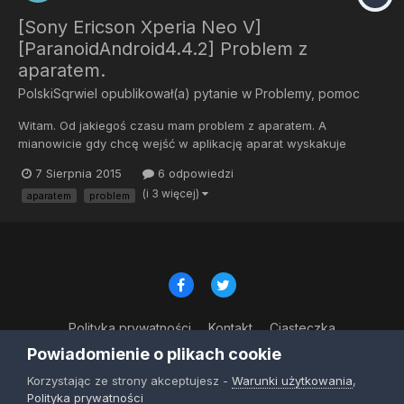
[Sony Ericson Xperia Neo V]
[ParanoidAndroid4.4.2] Problem z
aparatem.
PolskiSqrwiel
opublikował(a) pytanie w
Problemy, pomoc
Witam. Od jakiegoś czasu mam problem z aparatem. A
mianowicie gdy chcę wejść w aplikację aparat wyskakuje
informacja."Niestety, aplikacja Aparat została zatrzymana." Gdy
7 Sierpnia 2015
6 odpowiedzi
próbuję wejść przez inną aplikacje która używa aparatu to mam
(i 3 więcej)
aparatem
problem
jedynie czarny ekran (na snapchat i messanger). Próbowałem
czyścić d...
Polityka prywatności
Kontakt
Ciasteczka
© Copyright 2023
Powiadomienie o plikach cookie
Powered by Invision Community
Korzystając ze strony akceptujesz -
Warunki użytkowania
,
Polityka prywatności