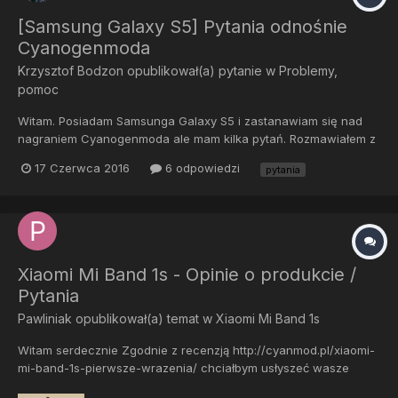
[Samsung Galaxy S5] Pytania odnośnie
Cyanogenmoda
Krzysztof Bodzon
opublikował(a) pytanie w
Problemy,
pomoc
Witam. Posiadam Samsunga Galaxy S5 i zastanawiam się nad
nagraniem Cyanogenmoda ale mam kilka pytań. Rozmawiałem z
serwisem za 50 zł mogą mi nagrać co chcę. Odnośnie moje
17 Czerwca 2016
6 odpowiedzi
pytania
pytania: 1) Czy cyanogenmod jest już odgórnie z rootem? 2) Czy
po nagraniu najnowszego chyba teraz CM13 sam się ak...
Xiaomi Mi Band 1s - Opinie o produkcie /
Pytania
Pawliniak
opublikował(a) temat w
Xiaomi Mi Band 1s
Witam serdecznie Zgodnie z recenzją http://cyanmod.pl/xiaomi-
mi-band-1s-pierwsze-wrazenia/ chciałbym usłyszeć wasze
zdanie na temat tego cuda techniki. Jeżeli macie jakieś pytanie