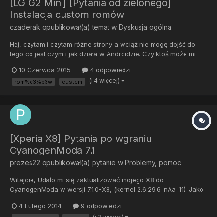
[LG G2 Mini] [Pytania od zielonego]
Instalacja custom romów
czaderak
opublikował(a) temat w
Dyskusja ogólna
Hej, czytam i czytam różne strony a wciąż nie mogę dojść do
tego co jest czym i jak działa w Androidzie. Czy ktoś może mi
wyjaśnić w jaki sposób są od siebie zależne fastboot,
10 Czerwca 2015
4 odpowiedzi
bootloader, recovery, kernel, rom i root? Na te hasła natrafiam
(i 4 więcej)
rom%c3%b3w
custom
non stop przy próbach zmiany romu na różnych telefonach....
[Xperia X8] Pytania po wgraniu
CyanogenModa 7.1
prezes22
opublikował(a) pytanie w
Problemy, pomoc
Witajcie, Udało mi się zaktualizować mojego X8 do
CyanogenModa w wersji 7.1.0-X8, (kernel 2.6.29.6-nAa-11). Jako
wersję podaje Android 2.3.7 Szukałem informacji na forum i nie
4 Lutego 2014
9 odpowiedzi
znalazłem, więc może tu ktoś będzie w stanie mi pomóc. Chodzi
(i 3 więcej)