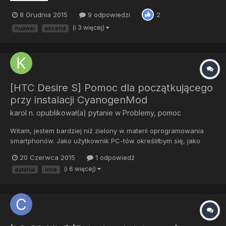
8 Grudnia 2015
9 odpowiedzi
2
(i 3 więcej)
huawei
ascend
[HTC Desire S] Pomoc dla początkującego
przy instalacji CyanogenMod
karol n.
opublikował(a) pytanie w
Problemy, pomoc
Witam, jestem bardziej niż zielony w materii oprogramowania
smartphonów. Jako użytkownik PC-tów określiłbym się, jako
powyżej przeciętnej? Potrzebuje systemu operacyjnego
20 Czerwca 2015
1 odpowiedź
wyższego jak Android 4.1 . Niestety HTC skończył na Androidzie
(i 6 więcej)
pytania
inne
2.3.5 chociaż ostatnio dotarły mnie słuchy, ze HTC udostępniło
And...