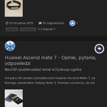
w związku do opaski chętnie odpowiem.
13 Grudnia 2015
10 odpowiedzi
1
(i 2 więcej)
pytania
produkcie
Huawei Ascend mate 7 - Opinie, pytania,
odpowiedzi
NeoCM
opublikował(a) temat w
Dyskusja ogólna
Od paru dni jestem posiadaczem Huawei Ascend Mate 7, za
którego zamieniłem Galaxy Note 3. Powiem szczerze, że nie
byłem na początku za bardzo za tą marką. A Note 3 miał iść na
sprzedaż. Natrafiła się taka okazja i jestem nabywcą jeszcze nie
2 miesięcznego sprzętu. Nie chcę tworzyć recenzji, a...