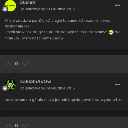
DusieK
Opublikowano
19 Grudnia 2015
Mi sie znudziła juz Z1c xD ciągle to samo xD rozumiem was
doskonale xD
Jezeli stawiasz na g2 to po co sie pytasz co doradzamy?
wql
mnie G2.. Mam dosc samsungow
0
DaRkShAdOw
Opublikowano
19 Grudnia 2015
no stawiam na g2 ale może jednak będzie powód na wybór s4 xd
0