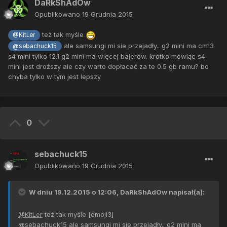
DaRkShAdOw
Opublikowano
19 Grudnia 2015
też tak myśle
@KitLer
ale samsungi mi sie przejadły.. g2 mini ma cm13
@sebachuck15
s4 mini tylko 12.1 g2 mini ma więcej bajerów. krótko mówiąc s4
mini jest droższy ale czy warto dopłacać za te 0.5 gb ramu? bo
chyba tylko w tym jest lepszy
0
sebachuck15
Opublikowano
19 Grudnia 2015
W dniu 19.12.2015 o 12:06, DaRkShAdOw napisał(a):
@KitLer
też tak myśle [emoji3]
@sebachuck15
ale samsungi mi sie przejadły.. g2 mini ma