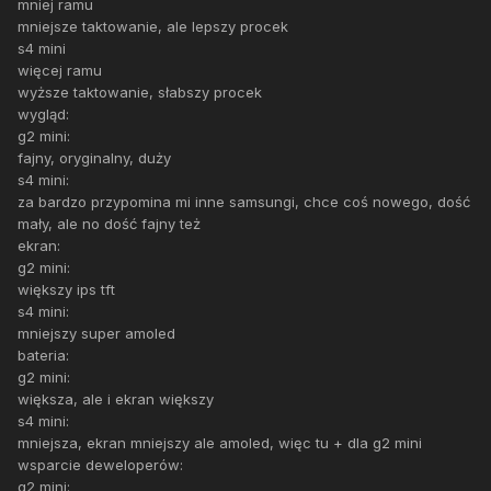
mniej ramu
mniejsze taktowanie, ale lepszy procek
s4 mini
więcej ramu
wyższe taktowanie, słabszy procek
wygląd:
g2 mini:
fajny, oryginalny, duży
s4 mini:
za bardzo przypomina mi inne samsungi, chce coś nowego, dość
mały, ale no dość fajny też
ekran:
g2 mini:
większy ips tft
s4 mini:
mniejszy super amoled
bateria:
g2 mini:
większa, ale i ekran większy
s4 mini:
mniejsza, ekran mniejszy ale amoled, więc tu + dla g2 mini
wsparcie deweloperów:
g2 mini: