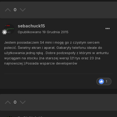
0
sebachuck15
Opublikowano
19 Grudnia 2015
Jestem posiadaczem S4 mini i mogę go z czystym sercem
polecić. Świetny ekran i aparat. Gabaryty telefonu ideale do
użytkowania jedną ręką . Dobre podzespoły z którymi w antuntu
wyciągam na stocku (na starszej wersji )21 tys oraz 23 (na
najnowszej ).Posiada wsparcie developerów
1
0