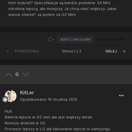
nich wybrać? Specyfikacje są bardzo podobne. S4 Mini
odrobinę lepszy, ale mniejszy. Ja chcę mieć większy. Jakie
wasze zdanie? Ja jestem za G2 Mini.
SORTUJ WG OCENY
SORTUJ WG DATY
POPRZEDNIA
Strona 1 z 2
DALEJ
0
KitLer
Opublikowano
19 Grudnia 2015
Huh.
Bateria lepsza w G2 mini ale jest większy ekran
Nowszy android w G2
Procesor lepszy w LG ale takowanie lepsze w samsungu.