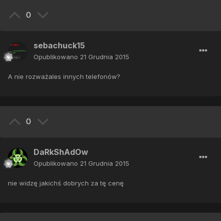
0
sebachuck15
Opublikowano
21 Grudnia 2015
A nie rozważales innych telefonów?
0
DaRkShAdOw
Opublikowano
21 Grudnia 2015
nie widzę jakichś dobrych za tę cenę