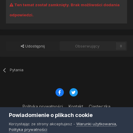
Ten temat został zamknięty. Brak możliwości dodania
odpowiedzi.
Udostępnij
Obserwujący
0
Pytania
Polityka prywatności
Kontakt
Ciasteczka
© Copyright 2023
Powiadomienie o plikach cookie
Powered by Invision Community
Korzystając ze strony akceptujesz -
Warunki użytkowania
,
Polityka prywatności