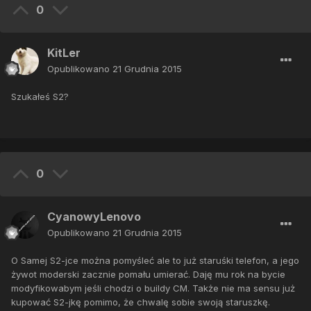
0
KitLer
Opublikowano
21 Grudnia 2015
Szukałeś S2?
0
CyanowyLenovo
Opublikowano
21 Grudnia 2015
O Samej S2-jce można pomyśleć ale to już staruśki telefon, a jego
żywot moderski zacznie pomału umierać. Daję mu rok na bycie
modyfikowabym jeśli chodzi o buildy CM. Także nie ma sensu już
kupować S2-jkę pomimo, że chwalę sobie swoją staruszkę.