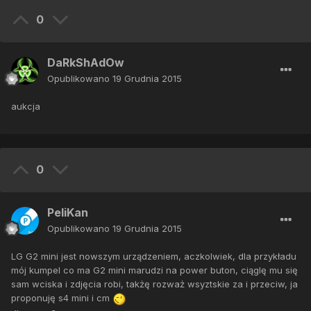
0
DaRkShAdOw
Opublikowano
19 Grudnia 2015
aukcja
0
PeliKan
Opublikowano
19 Grudnia 2015
LG G2 mini jest nowszym urządzeniem, aczkolwiek, dla przykładu
mój kumpel co ma G2 mini marudzi na power buton, ciąglę mu się
sam wciska i zdjęcia robi, takżę rozważ wsyztskie za i przeciw, ja
proponuję s4 mini i cm