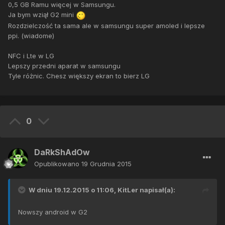
0,5 GB Ramu więcej w Samsungu.
Ja bym wziął G2 mini
Rozdzielczość ta sama ale w samsungu super amoled i lepsze
ppi. (wiadome)
NFC i Lte w LG
Lepszy przedni aparat w samsungu
Tyle różnic. Chesz większy ekran to bierz LG
0
DaRkShAdOw
Opublikowano
19 Grudnia 2015
W dniu 19.12.2015 o 11:06,
KitLer
napisał(a):
Nowszy android w G2