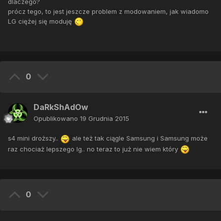
dlaczego?
prócz tego, to jest jeszcze problem z modowaniem, jak wiadomo
LG ciężej się moduję
0
DaRkShAdOw
Opublikowano
19 Grudnia 2015
s4 mini droższy..
ale też tak ciągle Samsung i Samsung może
raz chociaż lepszego lg.. no teraz to już nie wiem który
0