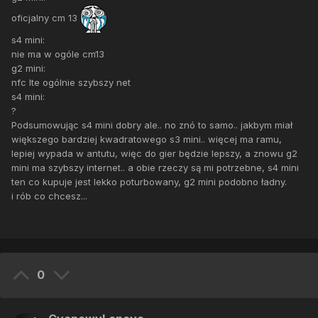
oficjalny cm 13
s4 mini:
nie ma w ogóle cm13
g2 mini:
nfc lte ogólnie szybszy net
s4 mini:
?
Podsumowując s4 mini dobry ale.. no znó to samo.. jakbym miał
większego bardziej kwadratowego s3 mini.. więcej ma ramu,
lepiej wypada w antutu, więc do gier będzie lepszy, a znowu g2
mini ma szybszy internet.. a obie rzeczy są mi potrzebne, s4 mini
ten co kupuje jest lekko poturbowany, g2 mini podobno ładny.
i rób co chcesz...
0