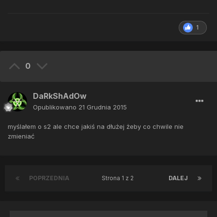
1
0
DaRkShAdOw
Opublikowano
21 Grudnia 2015
myślałem o s2 ale chce jakiś na dłużej żeby co chwile nie
zmieniać
POPRZEDNIA
Strona 1 z 2
DALEJ