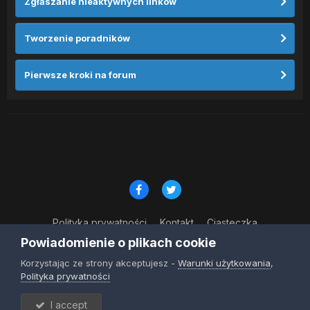
Zgłaszanie nieaktywnych linków
Tworzenie poradników
Pierwsze kroki na forum
Polityka prywatności
Kontakt
Ciasteczka
© Copyright 2023
Powiadomienie o plikach cookie
Powered by Invision Community
Korzystając ze strony akceptujesz -
Warunki użytkowania
,
Polityka prywatności
I accept