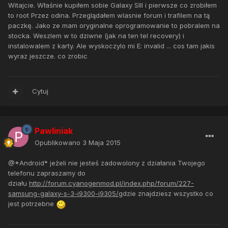
Witajcie. Właśnie kupiłem sobie Galaxy SIII i pierwsze co zrobiłem
to root Przez odina. Przeglądałem wlasnie forum i trafilem na tą
paczkę. Jako ze mam oryginalne oprogramowanie to pobralem na
stocka. Weszlem w to dziwne (jak na ten tel recovery) i
instalowalem z karty. Ale wyskoczylo mi E: invalid ... cos tam jakis
wyraz jeszcze. co zrobic
Cytuj
Pawliniak
Opublikowano
3 Maja 2015
@*Android* jeżeli nie jesteś zadowolony z działania Twojego
telefonu zapraszamy do
działu
http://forum.cyanogenmod.pl/index.php/forum/227-
samsung-galaxy-s-3-i9300-i9305/
gdzie znajdziesz wszystko co
jest potrzebne