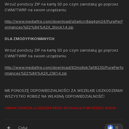
Wrzuć poniższy ZIP na kartę SD po czym zainstaluj go poprzez
CWM/TWRP na swoim urządzeniu
http://www.mediafire.com/download/q0a4crr8aq4gm24/PurePerf
ormances%E2%84%A2X_Stock.1.4.zip
DLA ZMODYFIKOWANYCH
Wrzuć poniższy ZIP na kartę SD po czym zainstaluj go poprzez
CWM/TWRP na swoim urządzeniu
http://www.mediafire.com/download/62ms8ok7afi8230/PurePerfo
rmances%E2%84%A2X_CM.1.4.zip
NIE PONOSZĘ ODPOWIEDZIALNOŚCI ZA WSZELKIE USZKODZENIA!
WSZYSTKO ROBISZ NA WŁASNĄ ODPOWIEDZIALNOŚĆ!
UWAGA! ODINSTALUJ SEEDER'A PRZED INSTALACJĄ POWYŻSZEGO MOD'A!
Cytuj
11