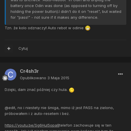
battery once Odin was done (as opposed to turning off by
holding the power button).
I didn't do it on "reset", but waited
for "pass!" - not sure if it makes any difference.
Tzn. że kolo odznaczył Auto rebot w odinie
Cytuj
Cr4sh3r
Opublikowano
3 Maja 2015
Dzięki, dam znać później czy hula.
@edit, no i niestety nie śmiga, mimo iż jest PASS na zielono,
próbowałem i z auto-resetem i bez.
https://youtu.be/Sg6Hul5opa8
telefon zachowuje się w ten
sposób. Jak już pisałem wgrywanie cwm kończy się tym że