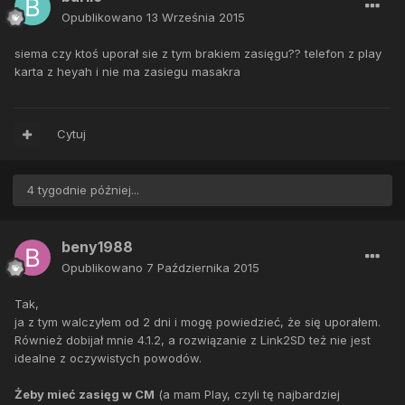
Opublikowano
13 Września 2015
siema czy ktoś uporał sie z tym brakiem zasięgu?? telefon z play
karta z heyah i nie ma zasiegu masakra
Cytuj
4 tygodnie później...
beny1988
Opublikowano
7 Października 2015
Tak,
ja z tym walczyłem od 2 dni i mogę powiedzieć, że się uporałem.
Również dobijał mnie 4.1.2, a rozwiązanie z Link2SD też nie jest
idealne z oczywistych powodów.
Żeby mieć zasięg w CM
(a mam Play, czyli tę najbardziej