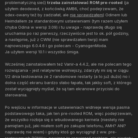
problematyczną sieć)
trzeba zainstalować ROM pre-rooted
(ja
użyłem deodexed, z końcówką AMB6, choć podejrzewam, że
odex-owany też by zadziałał, ale
nie sprawdzałem
) Odinem lub
Heimdallem ze standardowymi ustawieniami (tym razem użyłem
chyba Odina w wersji 3.09) i tu uwaga - naprawdę długo się
uruchamia po raz pierwszy, rzeczywiście jest to ok. pół godziny,
a następnie, już z CWM (nie sprawdzałem twrp) mam
najnowszego 6.0.4.6 i go polecam - CyanogenModa.
Ja użyłem wersji 10.1 i wszystko śmiga.
Wcześniej zainstalowałem też Vanir-a 4.4.2, ale nie polecam tego
rozwiązania - jest relatywnie wolniejszy, zdarzyły mi się w ciągu
1/2 dnia testowania ze 2 randomowe restarty (a to już dużo) no i
dolna część ekranu bardzo słabo łapała, tak jakby soft, z którego
został wyciągnięty myślał, że są tam ekranowe przyciski do
sterowania.
Po wejściu w informacje w ustawieniach widnieje wersja pasma
podstawowego taka, jak ten pre-rooted ROM, więc podejrzewam,
że wszystko rozbija się o wbudowanego kernela (niestety nie
pamiętam już, jaki miałem soft po zakupie telefonu, AMH? ANI?
naprawdę nie wiem) i gdyby ktoś go wyciągnął z ww. pre-