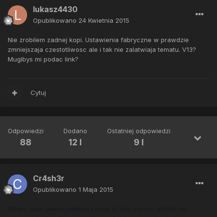
lukasz4430
Opublikowano
24 Kwietnia 2015
Nie zrobilem zadnej kopi. Ustawienia fabryczne w prawdzie
zmniejszaja czestotliwosc ale i tak nie zalatwiaja tematu. V13?
Muglbys mi podac link?
Cytuj
Odpowiedzi
Dodano
Ostatniej odpowiedzi
88
12 l
9 l
Cr4sh3r
Opublikowano
1 Maja 2015
Witam, mam pewien problem i może tu ktoś zechce udzielić mi