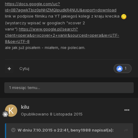
https://docs.google.com/uc?
id=0B7agwkTbiz0pNHZMQlpudkR4NUU&export=download
link w podpisie filmiku na YT jakiegoś kolegi z kraju krecika
(wystarczy wpisać w googlach "xcover 2
vanir")
https://www.google.pl/search?
client=opera&q=xcover+2+vanir&sourceid=opera&ie=UTF-
8&oe=UTF-8
ale jak już pisałem - miałem, nie polecam.
Cytuj
1
1 miesiąc temu...
kilu
Opublikowano
8 Listopada 2015
W dniu 7.10.2015 o 22:41, beny1988 napisał(a):