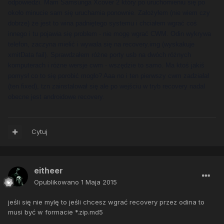
odpowiedzi. Mam Samsunga Xcover 2 który po uruchomieniu się po
około minucie sam się uruchamia ponownie. Założyłem (nie wiem czy
dobrze) że jest to wina padniętego systemu i chciałem wgrać coś
innego i tu pojawia się problem - nie mogę wgrać CWM. Odin wykrywa
telefon, zaczyna mielić i wywala się na recovery.img (wyskakuje
xmitData fail). Sprawdzałem różne porty usb na dwóch różnych
komputerach i różne wersje cwm - wszędzie to samo. Ma ktoś jakiś
pomysł co to się porobić mogło? Aaa no i ten pierwszy cwm zadziałał
(ten fixed), tzn zainstalował się ale po wejściu w tryb recovery nadal
obecne jest androidowe recovery.
Cytuj
eitheer
Opublikowano
1 Maja 2015
jeśli się nie mylę to jeśli chcesz wgrać recovery przez odina to
musi być w formacie *.zip.md5