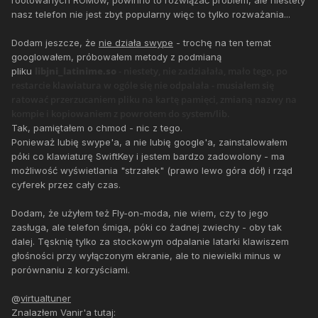
rootowanych ROMów, powinno to rozwiązać problem, ale niestety
nasz telefon nie jest zbyt popularny więc to tylko rozważania...
Dodam jeszcze, że
nie działa swype
- trochę na ten temat
googlowałem, próbowałem metody z podmianą
libjni_latinime.so
- niestety, nie zadziałała, mało tego, po
pliku
restarcie klawiatura w ogóle się nie odpalała - musiałem się
ratować przerzucaniem pliku na kartę pamięci, zmianą nazwy na
kompie i kopiowaniem z powrotem do system/lib.
Tak, pamiętałem o chmod - nic z tego.
Ponieważ lubię swype'a, a nie lubię google'a, zainstalowałem
póki co klawiaturę SwiftKey i jestem bardzo zadowolony - ma
możliwość wyświetlania "strzałek" (prawo lewo góra dół) i rząd
cyferek przez cały czas.
Dodam, że użyłem też Fly-on-moda, nie wiem, czy to jego
zasługa, ale telefon śmiga, póki co żadnej zwiechy - oby tak
dalej. Tęsknię tylko za stockowym odpalanie latarki klawiszem
głośności przy wyłączonym ekranie, ale to niewielki minus w
porównaniu z korzyściami.
@
virtualtuner
Znalazłem Vanir'a tutaj: