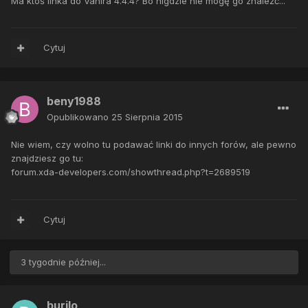
Ma ktoś linka do Vanira 4.4.4? Bo nigdzie nie mogę go znaleźć...
Cytuj
beny1988
Opublikowano
25 Sierpnia 2015
Nie wiem, czy wolno tu podawać linki do innych forów, ale pewno
znajdziesz go tu:
forum.xda-developers.com/showthread.php?t=2689519
Cytuj
3 tygodnie później...
burilo