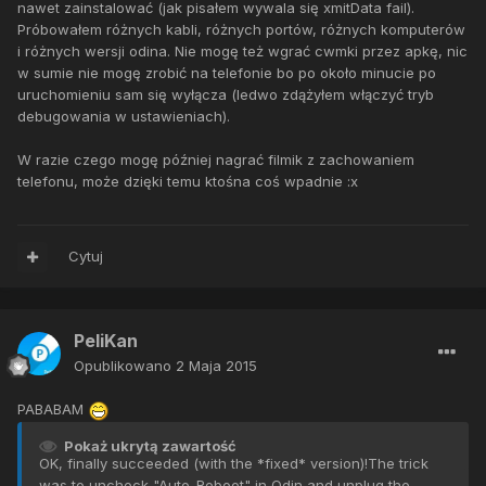
nawet zainstalować (jak pisałem wywala się xmitData fail).
Próbowałem różnych kabli, różnych portów, różnych komputerów
i różnych wersji odina. Nie mogę też wgrać cwmki przez apkę, nic
w sumie nie mogę zrobić na telefonie bo po około minucie po
uruchomieniu sam się wyłącza (ledwo zdążyłem włączyć tryb
debugowania w ustawieniach).
W razie czego mogę później nagrać filmik z zachowaniem
telefonu, może dzięki temu ktośna coś wpadnie :x
Cytuj
PeliKan
Opublikowano
2 Maja 2015
PABABAM
Pokaż ukrytą zawartość
OK, finally succeeded (with the *fixed* version)!
The trick
was to uncheck "Auto-Reboot" in Odin and unplug the