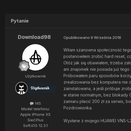
Pytanie
Download98
Opublikowano
9 Września 2018
Witam szanowna społeczność tegoż
postanowiłem zrobić hard reset, c
Otóż jak się obawiałem, trzeba zalo
ani znajomek nie posiada już tego 
Próbowałem paru sposobów korzysta
Użytkownik
zrealizowania bez komputera nie d
zainstalowana, a jeśli próbuje z
w stanie normalnym, bez blokady G
zamiaru płacić 200 zł za serwis, bo
145
Pozdrowionka.
Model telefonu:
Apple iPhone XS
Sieć:
Plus
Wysłane z mojego HUAWEI VNS-L21
Soft:
iOS 12.3.1