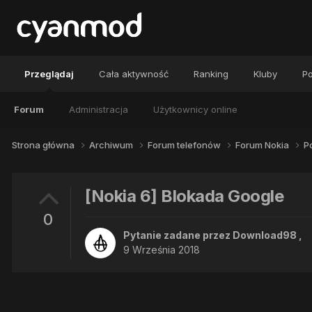
Przeglądaj
Cała aktywność
Ranking
Kluby
Po
Forum
Administracja
Użytkownicy online
Strona główna
Archiwum
Forum telefonów
Forum Nokia
P
[Nokia 6] Blokada Google
0
Pytanie zadane przez
Download98
,
9 Września 2018