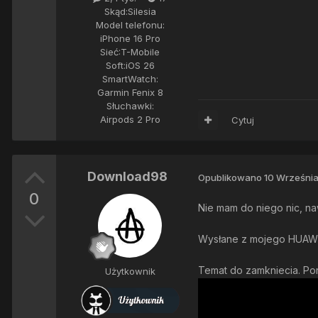
Skąd:
Silesia
Model telefonu:
iPhone 16 Pro
Sieć:
T-Mobile
Soft:
iOS 26
SmartWatch:
Garmin Fenix 8
Słuchawki:
Airpods 2 Pro
Cytuj
Download98
Opublikowano
10 Września
0
Nie mam do niego nic, na
Wysłane z mojego HUAWEI
Temat do zamkniecia. Por
Użytkownik