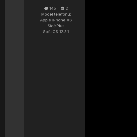
145
2
Model telefonu:
Apple iPhone XS
Sieć:
Plus
Soft:
iOS 12.3.1