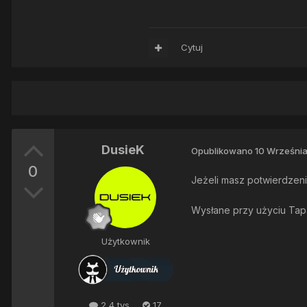
Cytuj
DusieK
Opublikowano
10 Września
0
Jeżeli masz potwierdzenie
Wysłane przy użyciu Tap
Użytkownik
2,4 tys.
17