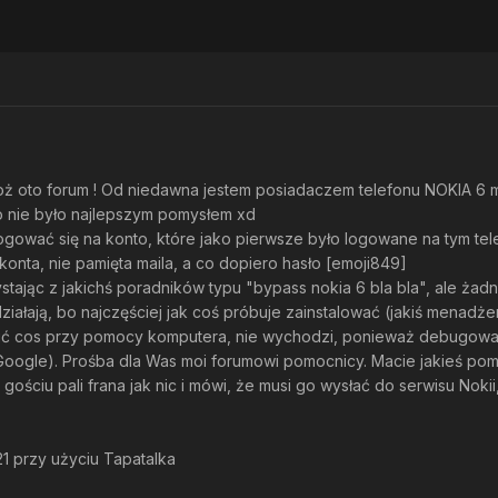
 oto forum ! Od niedawna jestem posiadaczem telefonu NOKIA 6 m
o nie było najlepszym pomysłem xd
gować się na konto, które jako pierwsze było logowane na tym telefon
konta, nie pamięta maila, a co dopiero hasło [emoji849]
jąc z jakichś poradników typu "bypass nokia 6 bla bla", ale żadn
ziałają, bo najczęściej jak coś próbuje zainstalować (jakiś menadż
robić cos przy pomocy komputera, nie wychodzi, ponieważ debugowa
oogle). Prośba dla Was moi forumowi pomocnicy. Macie jakieś pomys
 gościu pali frana jak nic i mówi, że musi go wysłać do serwisu Noki
 przy użyciu Tapatalka