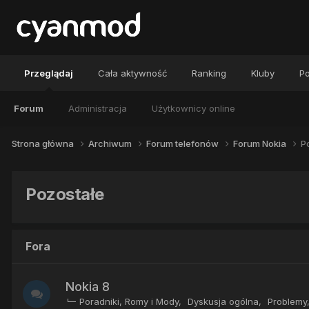
Przeglądaj
Cała aktywność
Ranking
Kluby
Po
Forum
Administracja
Użytkownicy online
Strona główna
Archiwum
Forum telefonów
Forum Nokia
P
Pozostałe
Fora
Nokia 8
Poradniki, Romy i Mody
Dyskusja ogólna
Problemy