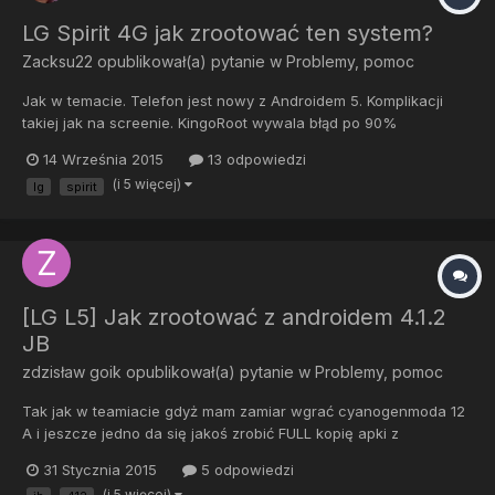
LG Spirit 4G jak zrootować ten system?
Zacksu22
opublikował(a) pytanie w
Problemy, pomoc
Jak w temacie. Telefon jest nowy z Androidem 5. Komplikacji
takiej jak na screenie. KingoRoot wywala błąd po 90%
rootowania. Zaktualizowałem z v10a na v10b Ktos ma jakieś
14 Września 2015
13 odpowiedzi
pomysły jak to ruszyć? Bo nie ukrywam przydałby się root do
(i 5 więcej)
lg
spirit
sdmaid itp. Będę wdzięczny za pomoc
[LG L5] Jak zrootować z androidem 4.1.2
JB
zdzisław goik
opublikował(a) pytanie w
Problemy, pomoc
Tak jak w teamiacie gdyż mam zamiar wgrać cyanogenmoda 12
A i jeszcze jedno da się jakoś zrobić FULL kopię apki z
wszystkimi zapisami, a dokładnie opery mobile z wszystkimi
31 Stycznia 2015
5 odpowiedzi
zapisanymi stronami? Bo mam ich koło 200 i nie chcę ich tracić
(i 5 więcej)