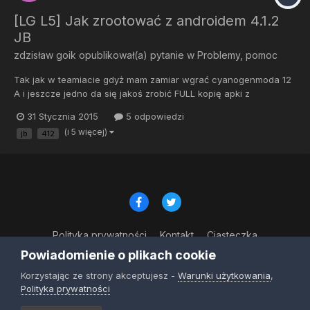
[LG L5] Jak zrootować z androidem 4.1.2
JB
zdzisław goik
opublikował(a) pytanie w
Problemy, pomoc
Tak jak w teamiacie gdyż mam zamiar wgrać cyanogenmoda 12
A i jeszcze jedno da się jakoś zrobić FULL kopię apki z
wszystkimi zapisami, a dokładnie opery mobile z wszystkimi
31 Stycznia 2015
5 odpowiedzi
zapisanymi stronami? Bo mam ich koło 200 i nie chcę ich tracić
(i 5 więcej)
jb
412
Polityka prywatności
Kontakt
Ciasteczka
© Copyright 2023
Powiadomienie o plikach cookie
Powered by Invision Community
Korzystając ze strony akceptujesz -
Warunki użytkowania
,
Polityka prywatności